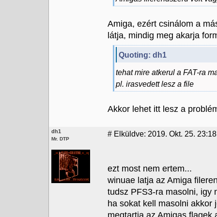
Amiga, ezért csinálom a m
látja, mindig meg akarja form
Quoting: dh1
tehat mire atkerul a FAT-ra ma
pl. irasvedett lesz a file
Akkor lehet itt lesz a prob
dh1
#
Elküldve: 2019. Okt. 25. 23:18
Mr. DTP
ezt most nem ertem...
winuae latja az Amiga filere
tudsz PFS3-ra masolni, igy
ha sokat kell masolni akkor j
megtartja az Amigas flagek a