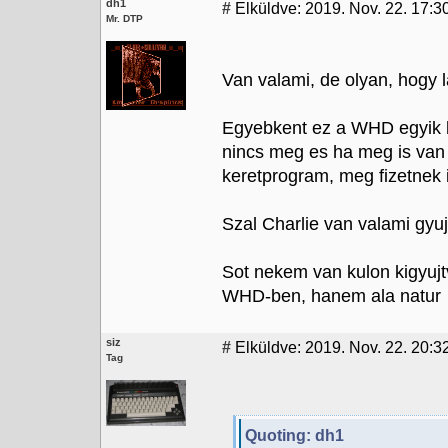
dh1
#
Elküldve: 2019. Nov. 22. 17:3
Mr. DTP
Van valami, de olyan, hogy l
Egyebkent ez a WHD egyik b
nincs meg es ha meg is van 
keretprogram, meg fizetnek i
Szal Charlie van valami gyu
Sot nekem van kulon kigyu
WHD-ben, hanem ala natur
siz
#
Elküldve: 2019. Nov. 22. 20:3
Tag
Quoting: dh1