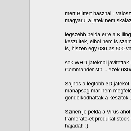
mert Blittert hasznal - valos
magyarul a jatek nem skalaz
legszebb pelda erre a Killi
keszultek, elbol nem is sza
is, hiszen egy 030-as 500 v
sok WHD jateknal javitottak
Commander stb. - ezek 030o
Sajnos a legtobb 3D jatekot 
manapsag mar nem megfelel
gondolkodhattak a keszitok .
Szinen jo pelda a Virus aho
framerate-et produkal stock 
hajadat! ;)