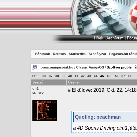
Hírek
|
Archívum
|
Fóru
-
Fórumok
-
Keresés
-
Statisztika
-
Szabályzat
-
Pegasos.hu fóru
forum.amigaspirit.hu
/
Classic AmigaOS
/
Szoftver problémák
<<
1
...
36
.
37
.
38
.
39
.
40
.
41
.
42
.
43
.
44
.
45
.
46
...
56
.
57
.
>>
Szerző
Üzenet
dh1
#
Elküldve: 2019. Okt. 22. 14:18
Mr. DTP
Quoting: peachman
a 4D Sports Driving című játé