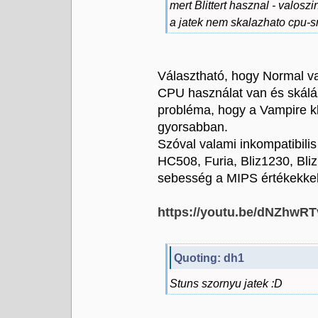
mert Blittert hasznal - valosz
a jatek nem skalazhato cpu-sr
Választható, hogy Normal v
CPU használat van és skálázó
probléma, hogy a Vampire kb
gyorsabban.
Szóval valami inkompatibili
HC508, Furia, Bliz1230, Bli
sebesség a MIPS értékekkel
https://youtu.be/dNZhwR
Quoting: dh1
Stuns szornyu jatek :D