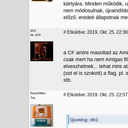
kártyára. Minden működik, ug
nem módosulnak, újraindítás 
előző, eredeti állapotnak me
dh1
#
Elküldve: 2019. Okt. 25. 22:38
Mr. DTP
a CF amire masoltad az Ami
csak mert ha nem Amigas file
elveszhetnek... tehat mire a
(sot el is szokott) a flag, pl.
stb.
PeachMan
#
Elküldve: 2019. Okt. 25. 22:5
Tag
Quoting: dh1