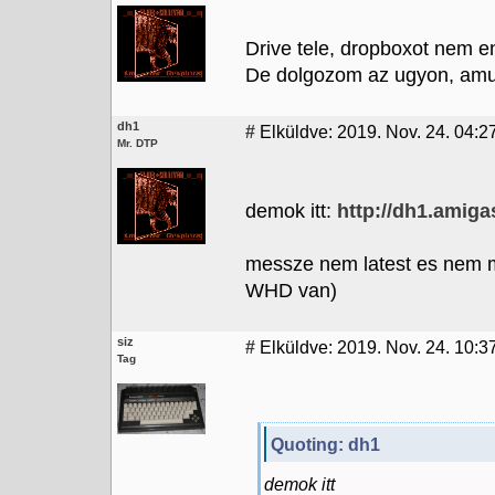
Drive tele, dropboxot nem 
De dolgozom az ugyon, am
dh1
#
Elküldve: 2019. Nov. 24. 04:2
Mr. DTP
demok itt:
http://dh1.amiga
messze nem latest es nem
WHD van)
siz
#
Elküldve: 2019. Nov. 24. 10:3
Tag
Quoting: dh1
demok itt