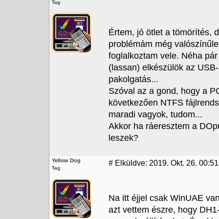
Tag
Értem, jó ötlet a tömörítés,
problémám még valószínűleg
foglalkoztam vele. Néha pár 
(lassan) elkészülök az USB-s
pakolgatás...
Szóval az a gond, hogy a P
következően NTFS fájlrendsz
maradi vagyok, tudom...
Akkor ha ráeresztem a DOpus
leszek?
Yellow Dog
#
Elküldve: 2019. Okt. 26. 00:51
Tag
Na itt éjjel csak WinUAE v
azt vettem észre, hogy DH1-