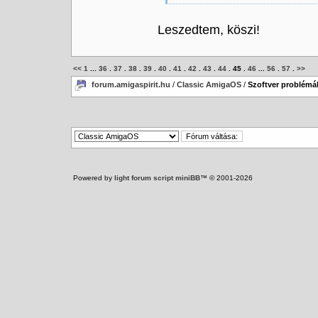
Leszedtem, köszi!
<<
1
...
36
.
37
.
38
.
39
.
40
.
41
.
42
.
43
.
44
.
45
.
46
...
56
.
57
.
>>
forum.amigaspirit.hu
/
Classic AmigaOS
/
Szoftver problémák
Powered by
light forum script miniBB
™ © 2001-2026