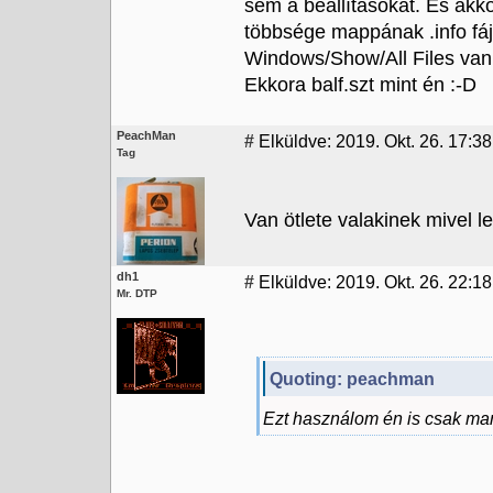
sem a beállításokat. És akk
többsége mappának .info f
Windows/Show/All Files van b
Ekkora balf.szt mint én :-D
PeachMan
#
Elküldve: 2019. Okt. 26. 17:38
Tag
Van ötlete valakinek mivel le
dh1
#
Elküldve: 2019. Okt. 26. 22:18
Mr. DTP
Quoting: peachman
Ezt használom én is csak ma