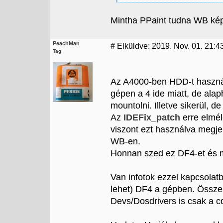
Mintha PPaint tudna WB képe
PeachMan
#
Elküldve: 2019. Nov. 01. 21:4
Tag
Az A4000-ben HDD-t használ
gépen a 4 ide miatt, de ala
mountolni. Illetve sikerül, de
Az
IDEFix_patch
erre elmél
viszont ezt használva meg
WB-en.
Honnan szed ez DF4-et és m
Van infotok ezzel kapcsola
lehet) DF4 a gépben. Összes
Devs/Dosdrivers is csak a cd