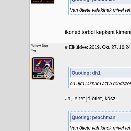
Van ötlete valakinek mivel leh
ikoneditorbol kepkent kimen
Yellow Dog
#
Elküldve: 2019. Okt. 27. 16:24
Tag
Quoting: dh1
en ujra raknam azt a rendsze
Ja, lehet jó ötlet, köszi.
Quoting: peachman
Van ötlete valakinek mivel leh