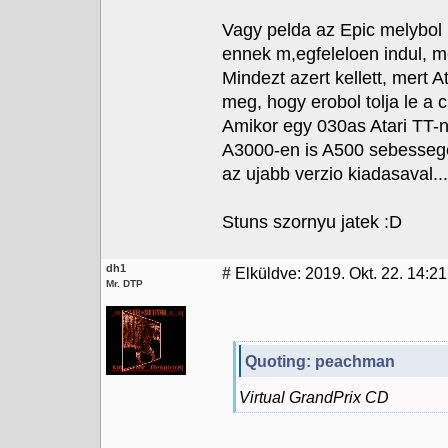
Vagy pelda az Epic melybol k
ennek m,egfeleloen indul, 
Mindezt azert kellett, mert At
meg, hogy erobol tolja le a c
Amikor egy 030as Atari TT-n 
A3000-en is A500 sebesseget
az ujabb verzio kiadasaval...
Stuns szornyu jatek :D
dh1
#
Elküldve: 2019. Okt. 22. 14:21
Mr. DTP
Quoting: peachman
Virtual GrandPrix CD