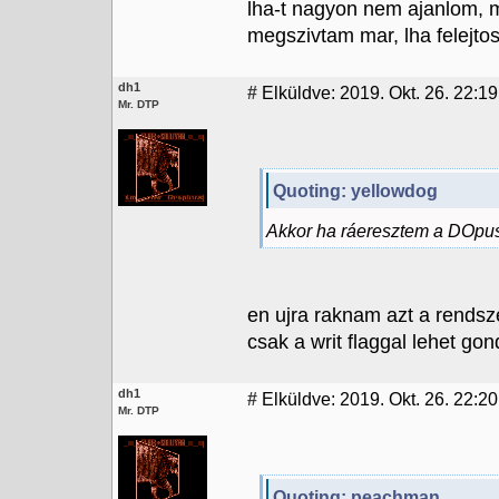
lha-t nagyon nem ajanlom, m
megszivtam mar, lha felejtos
dh1
#
Elküldve: 2019. Okt. 26. 22:19
Mr. DTP
Quoting: yellowdog
Akkor ha ráeresztem a DOpust
en ujra raknam azt a rends
csak a writ flaggal lehet gond
dh1
#
Elküldve: 2019. Okt. 26. 22:20
Mr. DTP
Quoting: peachman