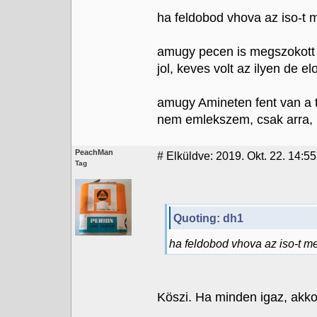
ha feldobod vhova az iso-t
amugy pecen is megszokott
jol, keves volt az ilyen de el
amugy Amineten fent van a t
nem emlekszem, csak arra,
PeachMan
#
Elküldve: 2019. Okt. 22. 14:55
Tag
Quoting: dh1
ha feldobod vhova az iso-t 
Köszi. Ha minden igaz, akkor