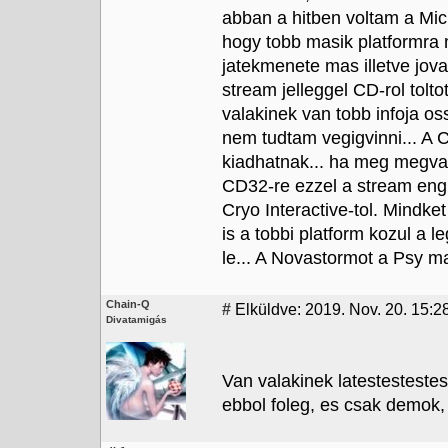
abban a hitben voltam a Micr
hogy tobb masik platformra
jatekmenete mas illetve jov
stream jelleggel CD-rol tolt
valakinek van tobb infoja 
nem tudtam vegigvinni... A C
kiadhatnak... ha meg megvan 
CD32-re ezzel a stream eng
Cryo Interactive-tol. Mindke
is a tobbi platform kozul a l
le... A Novastormot a Psy m
Chain-Q
#
Elküldve: 2019. Nov. 20. 15:2
Divatamigás
Van valakinek latestestes
ebbol foleg, es csak demok, 