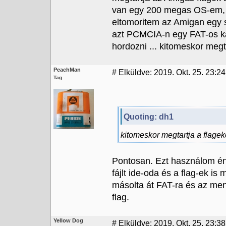
van egy 200 megas OS-em, az
eltomoritem az Amigan egy 
azt PCMCIA-n egy FAT-os k
hordozni ... kitomeskor megt
PeachMan
#
Elküldve: 2019. Okt. 25. 23:24
Tag
Quoting: dh1
kitomeskor megtartja a flagek
Pontosan. Ezt használom én
fájlt ide-oda és a flag-ek i
másolta át FAT-ra és az ment
flag.
Yellow Dog
#
Elküldve: 2019. Okt. 25. 23:38