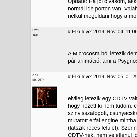
Update: Ha jól olvasom, akkor
normál ide porton van. Valah
nélkül megoldani hogy a m
Peti
#
Elküldve: 2019. Nov. 04. 11:0
Tag
A Microcosm-ból létezik dem
pár animáció, ami a Psygno
dh1
#
Elküldve: 2019. Nov. 05. 01:2
Mr. DTP
elvileg letezik egy CDTV va
hogy nezett ki nem tudom,
szinvisszafogott, csunyacska
mutatott erfal engine mintha
(latszik reces felulet). Sze
CDTV-nek, nem veletlenul lot