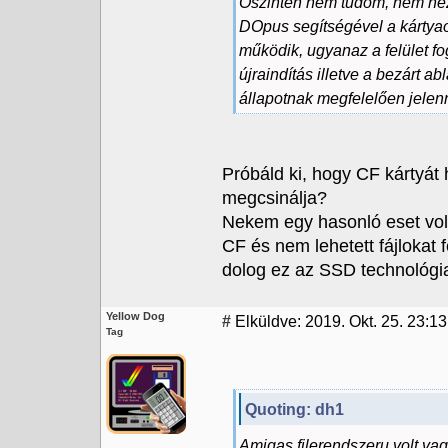
Őszintén nem tudom, nem néz
DOpus segítségével a kártyao
működik, ugyanaz a felület f
újraindítás illetve a bezárt a
állapotnak megfelelően jelen
Próbáld ki, hogy CF kártyát 
megcsinálja?
Nekem egy hasonló eset volt
CF és nem lehetett fájlokat f
dolog ez az SSD technológia
Yellow Dog
#
Elküldve: 2019. Okt. 25. 23:13
Tag
Quoting: dh1
Amigas filerendszeru volt v