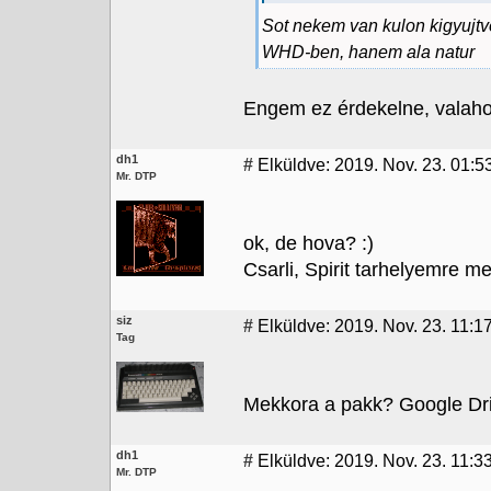
Sot nekem van kulon kigyuj
WHD-ben, hanem ala natur
Engem ez érdekelne, valaho
dh1
#
Elküldve: 2019. Nov. 23. 01:5
Mr. DTP
ok, de hova? :)
Csarli, Spirit tarhelyemre m
siz
#
Elküldve: 2019. Nov. 23. 11:1
Tag
Mekkora a pakk? Google Dr
dh1
#
Elküldve: 2019. Nov. 23. 11:3
Mr. DTP