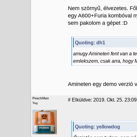
Nem szörnyű, élvezetes. Fől
egy A600+Furia kombóval ny
sem pakolom a gépet :D
Quoting: dh1
amugy Amineten fent van a te
emlekszem, csak arra, hogy 
Amineten egy demo verzió va
PeachMan
#
Elküldve: 2019. Okt. 25. 23:0
Tag
Quoting: yellowdog