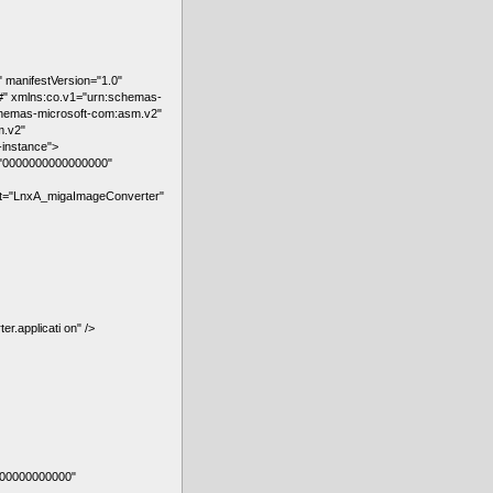
manifestVersion="1.0"
#" xmlns:co.v1="urn:schemas-
chemas-microsoft-com:asm.v2"
m.v2"
instance">
n="0000000000000000"
ct="LnxA_migaImageConverter"
.applicati on" />
000000000000"