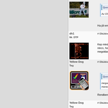
Quot
Az OS
Ha jól e
dh1
#
Elküldv
Mr. DTP
Kep mind
nincs, ho
megoldas
Yellow Dog
#
Elküldv
Tag
Quo
megad
marad
Rendben
Yellow Dog
#
Elküldv
Tag