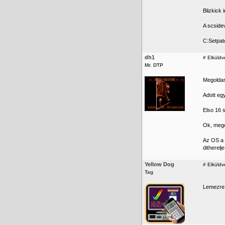
Blizkick
A scsidev
C:Setpa
dh1
#
Elküldv
Mr. DTP
Megoldas
Adott eg
Elso 16 s
Ok, mego
Az OS a 
ditherelj
Yellow Dog
#
Elküldv
Tag
Lemezre,