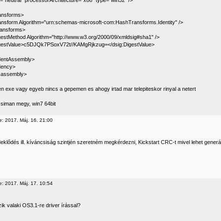
="neutral" processorArchitecture="x86" type="win32" />
ansforms>
ansform Algorithm="urn:schemas-microsoft-com:HashTransforms.Identity" />
ransforms>
gestMethod Algorithm="http://www.w3.org/2000/09/xmldsig#sha1" />
gestValue>c5DJQk7PSoxV72t//KAMgRjkzug=</dsig:DigestValue>
dentAssembly>
dency>
:assembly>
n exe vagy egyeb nincs a gepemen es ahogy irtad mar telepiteskor rinyal a netert
 siman megy, win7 64bit
e: 2017. Máj. 16. 21:00
eklődés ill. kíváncsiság szintjén szeretném megkérdezni, Kickstart CRC-t mivel lehet generá
e: 2017. Máj. 17. 10:54
ik valaki OS3.1-re driver írással?