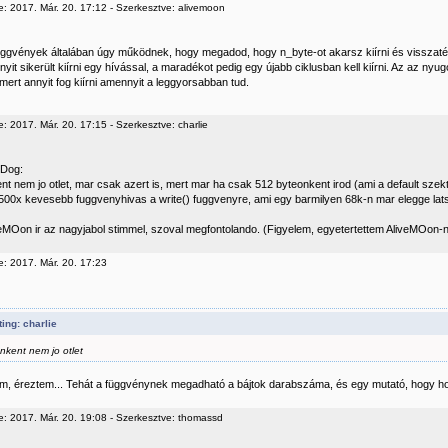
e: 2017. Már. 20. 17:12 - Szerkesztve: alivemoon
függvények általában úgy működnek, hogy megadod, hogy n_byte-ot akarsz kiírni és visszat
yit sikerült kiírni egy hívással, a maradékot pedig egy újabb ciklusban kell kiírni. Az az nyu
mert annyit fog kiírni amennyit a leggyorsabban tud.
: 2017. Már. 20. 17:15 - Szerkesztve: charlie
 Dog:
nt nem jo otlet, mar csak azert is, mert mar ha csak 512 byteonkent irod (ami a default szek
 500x kevesebb fuggvenyhivas a write() fuggvenyre, ami egy barmilyen 68k-n mar elegge lat
veMOon ir az nagyjabol stimmel, szoval megfontolando. (Figyelem, egyetertettem AliveMOon-na
e: 2017. Már. 20. 17:23
ing: charlie
nkent nem jo otlet
, éreztem... Tehát a függvénynek megadható a bájtok darabszáma, és egy mutató, hogy ho
e: 2017. Már. 20. 19:08 - Szerkesztve: thomassd