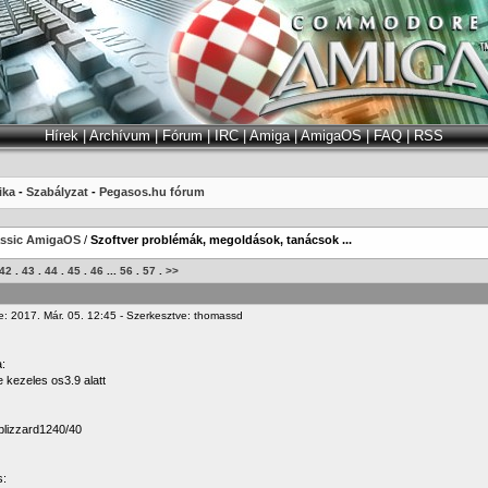
Hírek
|
Archívum
|
Fórum
|
IRC
|
Amiga
|
AmigaOS
|
FAQ
|
RSS
ika
-
Szabályzat
-
Pegasos.hu fórum
assic AmigaOS
/
Szoftver problémák, megoldások, tanácsok ...
42
.
43
.
44
.
45
.
46
...
56
.
57
.
>>
e: 2017. Már. 05. 12:45 - Szerkesztve: thomassd
:
 kezeles os3.9 alatt
blizzard1240/40
s: