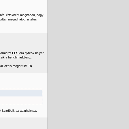
érési értékként megkapod, hogy
godtan megadhatod, a teljes
tormeret FFS-en) byteok helyett,
szik a benchmarkban...
l, ezt is megertuk! :D)
l kezdődik az adathalmaz.