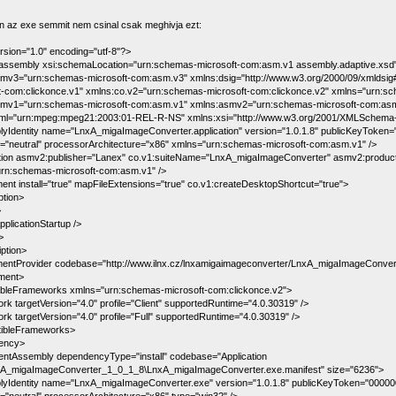
n az exe semmit nem csinal csak meghivja ezt:
rsion="1.0" encoding="utf-8"?>
ssembly xsi:schemaLocation="urn:schemas-microsoft-com:asm.v1 assembly.adaptive.xsd" 
mv3="urn:schemas-microsoft-com:asm.v3" xmlns:dsig="http://www.w3.org/2000/09/xmldsig
t-com:clickonce.v1" xmlns:co.v2="urn:schemas-microsoft-com:clickonce.v2" xmlns="urn:s
smv1="urn:schemas-microsoft-com:asm.v1" xmlns:asmv2="urn:schemas-microsoft-com:as
ml="urn:mpeg:mpeg21:2003:01-REL-R-NS" xmlns:xsi="http://www.w3.org/2001/XMLSchema-
yIdentity name="LnxA_migaImageConverter.application" version="1.0.1.8" publicKeyToke
="neutral" processorArchitecture="x86" xmlns="urn:schemas-microsoft-com:asm.v1" />
tion asmv2:publisher="Lanex" co.v1:suiteName="LnxA_migaImageConverter" asmv2:produ
rn:schemas-microsoft-com:asm.v1" />
ent install="true" mapFileExtensions="true" co.v1:createDesktopShortcut="true">
ption>
>
plicationStartup />
>
iption>
entProvider codebase="http://www.ilnx.cz/lnxamigaimageconverter/LnxA_migaImageConverter
ment>
bleFrameworks xmlns="urn:schemas-microsoft-com:clickonce.v2">
rk targetVersion="4.0" profile="Client" supportedRuntime="4.0.30319" />
rk targetVersion="4.0" profile="Full" supportedRuntime="4.0.30319" />
tibleFrameworks>
ency>
ntAssembly dependencyType="install" codebase="Application
xA_migaImageConverter_1_0_1_8\LnxA_migaImageConverter.exe.manifest" size="6236">
yIdentity name="LnxA_migaImageConverter.exe" version="1.0.1.8" publicKeyToken="0000