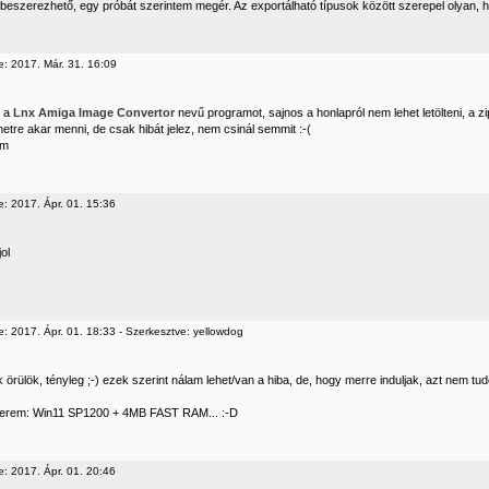
s beszerezhető, egy próbát szerintem megér. Az exportálható típusok között szerepel olyan,
e: 2017. Már. 31. 16:09
 a
Lnx Amiga Image Convertor
nevű programot, sajnos a honlapról nem lehet letölteni, a 
etre akar menni, de csak hibát jelez, nem csinál semmit :-(
öm
e: 2017. Ápr. 01. 15:36
jol
: 2017. Ápr. 01. 18:33 - Szerkesztve: yellowdog
örülök, tényleg ;-) ezek szerint nálam lehet/van a hiba, de, hogy merre induljak, azt nem tu
erem: Win11 SP1200 + 4MB FAST RAM... :-D
e: 2017. Ápr. 01. 20:46