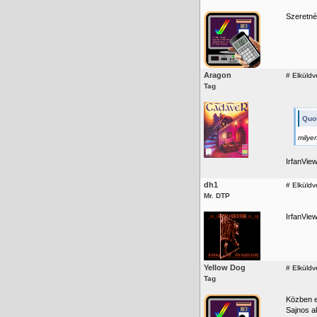
Szeretné
Aragon
#
Elküldv
Tag
Quo
milye
IrfanVie
dh1
#
Elküldv
Mr. DTP
IrfanVie
Yellow Dog
#
Elküldv
Tag
Közben e
Sajnos ak