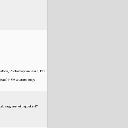
aintban, Photoshopban fasza, DE!
 ilyet? NEM akarom, hogy
tel, vagy mehet bájtonként?