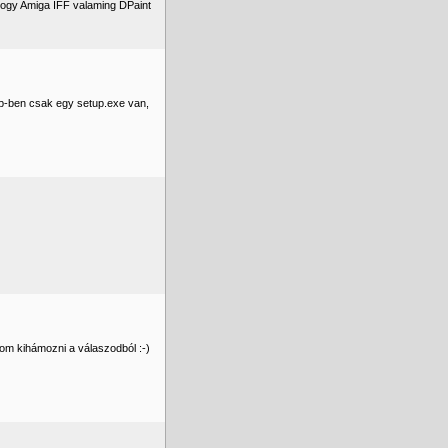
 hogy Amiga IFF valaming DPaint
zip-ben csak egy setup.exe van,
dom kihámozni a válaszodból :-)