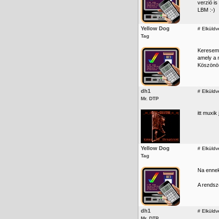
verzió i
LBM :-)
Yellow Dog
#
Elküldv
Tag
Keresem
amely a n
Köszön
dh1
#
Elküldv
Mr. DTP
itt muxik 
Yellow Dog
#
Elküldve
Tag
Na ennek 
A rendsz
dh1
#
Elküldv
Mr. DTP