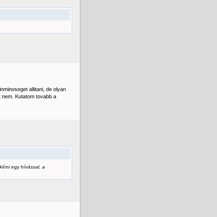
minoseget allitani, de olyan
at nem. Kutatom tovabb a
iírni egy hívással, a