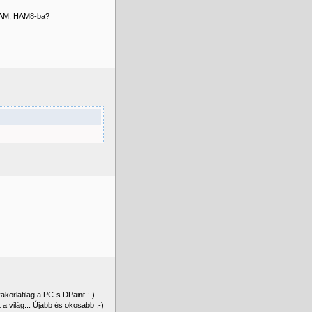
 HAM, HAM8-ba?
korlatilag a PC-s DPaint :-)
a világ... Újabb és okosabb ;-)