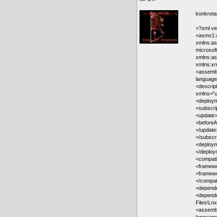
konkreta
<?xml ve
<asmv1:a
xmlns:as
microsof
xmlns:a
xmlns:xr
<assembl
language
<descrip
xmlns="u
<deploym
<subscri
<update
<beforeAp
</update
</subscr
<deploym
</deploy
<compati
<framewo
<framewo
</compa
<depend
<depende
Files\Ln
<assembl