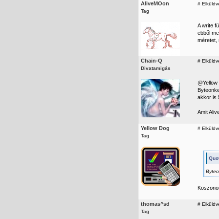
AliveMOon
#
Elküldv
Tag
A write 
ebből men
méretet, 
Chain-Q
#
Elküldve
Divatamigás
@Yellow
Byteonke
akkor is
Amit Ali
Yellow Dog
#
Elküldv
Tag
Quot
Byteo
Köszönöm
thomas^sd
#
Elküldv
Tag