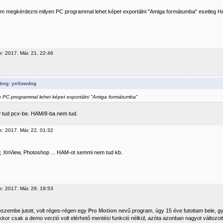
m megkérdezni milyen PC programmal lehet képet exportálni "Amiga formátumba" esetleg
e: 2017. Már. 21. 22:46
ting: yellowdog
n PC programmal lehet képet exportálni "Amiga formátumba"
w tud pcx-be. HAM/8-ba nem tud.
e: 2017. Már. 22. 01:32
w, XnView, Photoshop ... HAM-ot semmi nem tud kb.
e: 2017. Már. 29. 19:53
szembe jutott, volt réges-régen egy
Pro Motion
nevű program, úgy 15 éve futottam bele, gya
kor csak a demo verzió volt elérhető mentési funkció nélkül, azóta azonban nagyot változott 