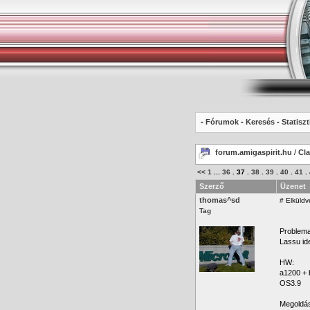
-
Fórumok
-
Keresés
-
Statiszt
forum.amigaspirit.hu
/
Cl
<<
1
...
36
.
37
.
38
.
39
.
40
.
41
.
Szerző
Üzenet
thomas^sd
#
Elküldv
Tag
Problema
Lassu ide
HW:
a1200 + 
OS3.9
Megoldá