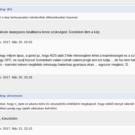
ing: dh1
 a kep behuzasakor mindenfele dithereleseket hasznal.
mlexek datatypeos beallitasra lenne szükséged. Gondolom ilbm a kép.
e: 2017. Már. 20. 20:03
egy milyen tipus, a gond az, hogy AOS alatt 3 fele minosegben lehet a kepminoseget es a szin
gy OFF, ne nyulj hozza! Gondoltam valaki csinalt valami progit ami ezt tudja ... de ha nem h
t - marmint nekem megfelelo minosegu hatterkep gyartasa okan ... egyszer meglesz :D
e: 2017. Már. 20. 20:18
ting: alivemoon
od, hogy n_byte-ot akarsz kiírni és visszatérési értékként megkapod, hogy ebből menyit sikerült k
ékot pedig egy újabb ciklusban kell kiírni
, köszönöm.
e: 2017. Már. 21. 22:15