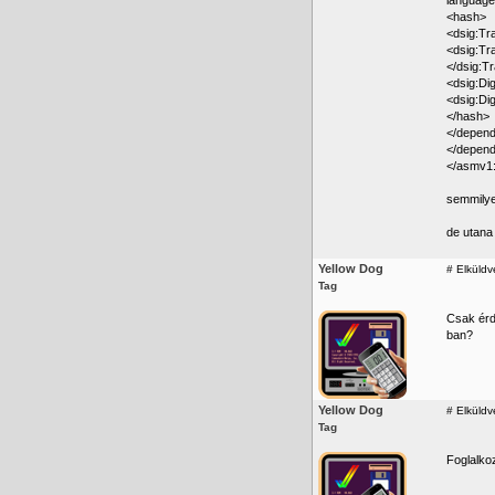
language
<hash>
<dsig:Tr
<dsig:Tr
</dsig:T
<dsig:Di
<dsig:Di
</hash>
</depen
</depen
</asmv1
semmilye
de utana
Yellow Dog
#
Elküldv
Tag
Csak érd
ban?
Yellow Dog
#
Elküldv
Tag
Foglalkoz