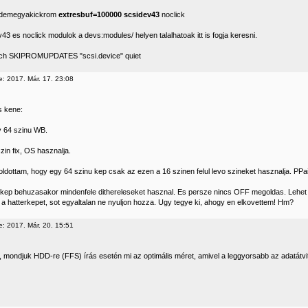
 idemegyakickrom
extresbuf=100000
scsidev43
noclick
43 es noclick modulok a devs:modules/ helyen talalhatoak itt is fogja keresni.
tch SKIPROMUPDATES "scsi.device" quiet
e: 2017. Már. 17. 23:08
 kene:
y 64 szinu WB.
zin fix, OS hasznalja.
ldottam, hogy egy 64 szinu kep csak az ezen a 16 szinen felul levo szineket hasznalja. PP
kep behuzasakor mindenfele dithereleseket hasznal. Es persze nincs OFF megoldas. Lehet
e a hatterkepet, sot egyaltalan ne nyuljon hozza. Ugy tegye ki, ahogy en elkovettem! Hm?
e: 2017. Már. 20. 15:51
 mondjuk HDD-re (FFS) írás esetén mi az optimális méret, amivel a leggyorsabb az adatátvi