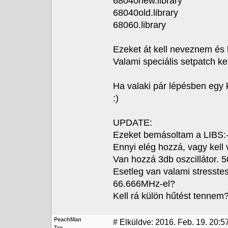
68040new.library
68040old.library
68060.library
Ezeket át kell neveznem és 
Valami speciális setpatch ke
Ha valaki pár lépésben egy
:)
UPDATE:
Ezeket bemásoltam a LIBS:-
Ennyi elég hozzá, vagy kell
Van hozzá 3db oszcillátor.
Esetleg van valami stresste
66.666MHz-el?
Kell rá külön hűtést tennem
PeachMan
#
Elküldve: 2016. Feb. 19. 20:5
Tag