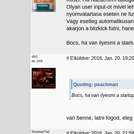
Olyan user input-ot mivel le
nyomvatartasa eseten ne fu
Vagy esetleg automatikusan 
akarjon a blizkick futni, h
Bocs, ha van ilyesmi a star
dh1
#
Elküldve: 2016. Jan. 20. 19:2
Mr. DTP
Quoting: peachman
Bocs, ha van ilyesmi a start
van benne, latni fogod, eleg
thomas^sd
#
Elküldve: 2016. Jan. 20. 21:5