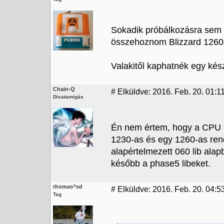
Sokadik próbálkozásra sem si
összehoznom Blizzard 1260-r
Valakitől kaphatnék egy kés
Chain-Q
#
Elküldve: 2016. Feb. 20. 01:11
Divatamigás
Én nem értem, hogy a CPU l
1230-as és egy 1260-as ren
alapértelmezett 060 lib alap
később a phase5 libeket.
thomas^sd
#
Elküldve: 2016. Feb. 20. 04:5
Tag