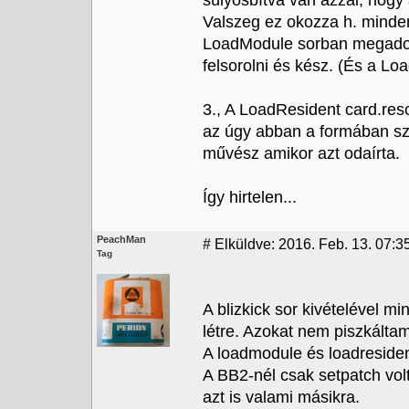
súlyosbítva van azzal, ho
Valszeg ez okozza h. minde
LoadModule sorban megadott
felsorolni és kész. (És a Lo
3., A LoadResident card.res
az úgy abban a formában sz
művész amikor azt odaírta.
Így hirtelen...
PeachMan
#
Elküldve: 2016. Feb. 13. 07:3
Tag
A blizkick sor kivételével m
létre. Azokat nem piszkáltam
A loadmodule és loadresiden
A BB2-nél csak setpatch vol
azt is valami másikra.