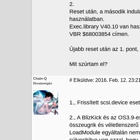
2.
Reset után, a második indulá
használatban.
Exec.library V40.10 van hasz
VBR $68003854 címen.
Újabb reset után az 1. pont,
Mit szúrtam el?
Chain-Q
#
Elküldve: 2016. Feb. 12. 23:21
Divatamigás
1., Frissített scsi.device es
2., A BlizKick és az OS3.9-
összeugrik és véletlenszerű
LoadModule egyáltalán nem 