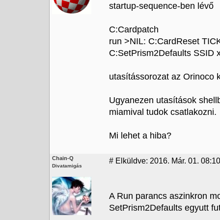
startup-sequence-ben lévő
C:Cardpatch
run >NIL: C:CardReset TIC
C:SetPrism2Defaults SSID 
utasítássorozat az Orinoco k
Ugyanezen utasítások shellb
miamival tudok csatlakozni.
Mi lehet a hiba?
Chain-Q
#
Elküldve: 2016. Már. 01. 08:1
Divatamigás
A Run parancs aszinkron mod
SetPrism2Defaults egyutt fut