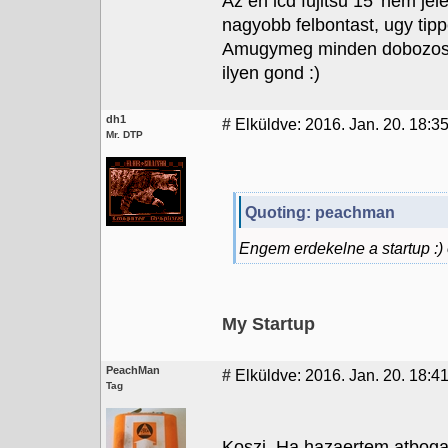
Az en lcd fujitsu 15' nem j
nagyobb felbontast, ugy tipp
Amugymeg minden dobozos g
ilyen gond :)
dh1
#
Elküldve: 2016. Jan. 20. 18:3
Mr. DTP
Quoting: peachman
Engem erdekelne a startup :)
My Startup
PeachMan
#
Elküldve: 2016. Jan. 20. 18:4
Tag
Koszi. Ha hazaertem atbog