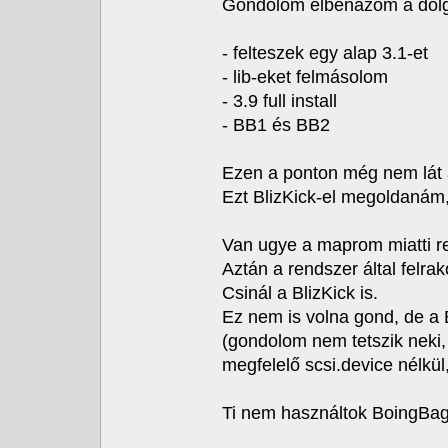
Gondolom elbénázom a dolg
- felteszek egy alap 3.1-et
- lib-eket felmásolom
- 3.9 full install
- BB1 és BB2
Ezen a ponton még nem lát a
Ezt BlizKick-el megoldanám, 
Van ugye a maprom miatti res
Aztán a rendszer által felrak
Csinál a BlizKick is.
Ez nem is volna gond, de a 
(gondolom nem tetszik neki, 
megfelelő scsi.device nélkül
Ti nem használtok BoingBag