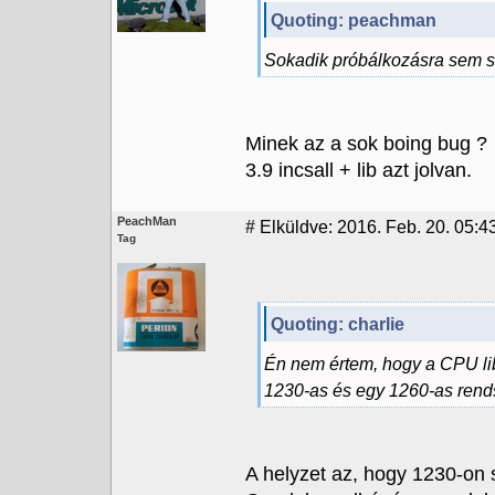
Quoting: peachman
Sokadik próbálkozásra sem sike
Minek az a sok boing bug ?
3.9 incsall + lib azt jolvan.
PeachMan
#
Elküldve: 2016. Feb. 20. 05:4
Tag
Quoting: charlie
Én nem értem, hogy a CPU li
1230-as és egy 1260-as rends
A helyzet az, hogy 1230-on 