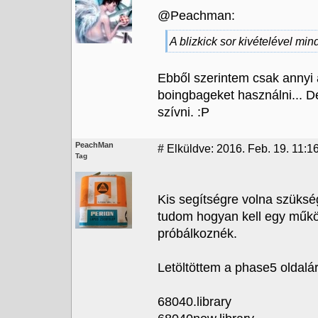
@Peachman:
A blizkick sor kivételével min
Ebből szerintem csak annyi 
boingbageket használni... D
szívni. :P
PeachMan
#
Elküldve: 2016. Feb. 19. 11:1
Tag
Kis segítségre volna szük
tudom hogyan kell egy műkö
próbálkoznék.
Letöltöttem a phase5 oldalá
68040.library