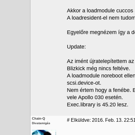
Akkor a loadmodule cuccos át
A loadresident-el nem tudom
Egyelőre megnézem így a do
Update:
Az imént újratelepítettem a
Blizkick még nincs feltéve.
A loadmodule noreboot ellen
scsi.device-ot.
Nem értem hogy a fenébe. Ed
vele Apollo 030 esetén.
Exec.library is 45.20 lesz.
Chain-Q
#
Elküldve: 2016. Feb. 13. 22:5
Divatamigás