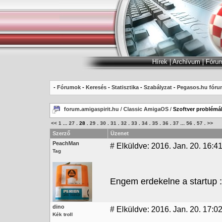
Hírek
|
Archívum
|
Fóru
-
Fórumok
-
Keresés
-
Statisztika
-
Szabályzat
-
Pegasos.hu fóru
forum.amigaspirit.hu
/
Classic AmigaOS
/
Szoftver problémák
<<
1
...
27
.
28
.
29
.
30
.
31
.
32
.
33
.
34
.
35
.
36
.
37
...
56
.
57
.
>>
Szerző
Üzenet
PeachMan
#
Elküldve: 2016. Jan. 20. 16:4
Tag
Engem erdekelne a startup :
dino
#
Elküldve: 2016. Jan. 20. 17:0
Kék troll