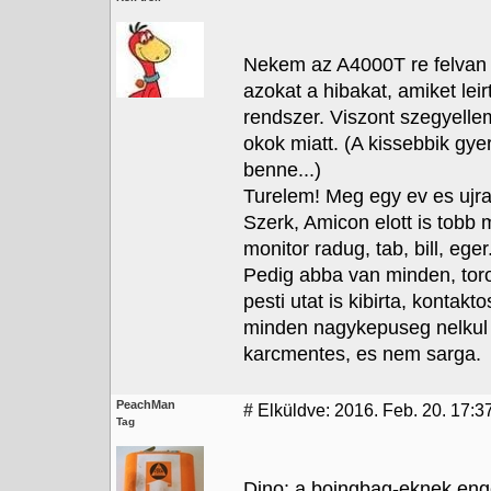
Nekem az A4000T re felvan 
azokat a hibakat, amiket leir
rendszer. Viszont szegyelle
okok miatt. (A kissebbik gy
benne...)
Turelem! Meg egy ev es ujra
Szerk, Amicon elott is tobb m
monitor radug, tab, bill, e
Pedig abba van minden, toro
pesti utat is kibirta, kontak
minden nagykepuseg nelkul
karcmentes, es nem sarga.
PeachMan
#
Elküldve: 2016. Feb. 20. 17:3
Tag
Dino: a boingbag-eknek eng