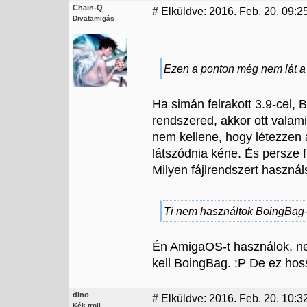
Chain-Q
#
Elküldve: 2016. Feb. 20. 09:25
Divatamigás
Ezen a ponton még nem lát a 
Ha simán felrakott 3.9-cel, B
rendszered, akkor ott valami 
nem kellene, hogy létezzen 
látszódnia kéne. És persze f
Milyen fájlrendszert használ
Ti nem használtok BoingBag
Én AmigaOS-t használok, 
kell BoingBag. :P De ez hoss
dino
#
Elküldve: 2016. Feb. 20. 10:32
Kék troll