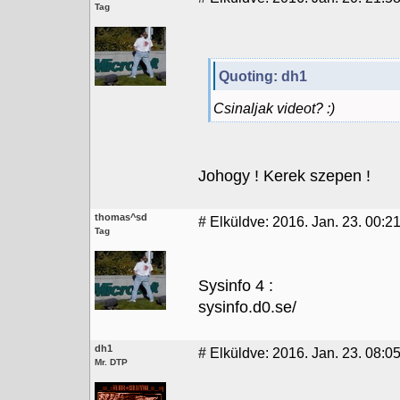
Tag
Quoting: dh1
Csinaljak videot? :)
Johogy ! Kerek szepen !
thomas^sd
#
Elküldve: 2016. Jan. 23. 00:2
Tag
Sysinfo 4 :
sysinfo.d0.se/
dh1
#
Elküldve: 2016. Jan. 23. 08:0
Mr. DTP