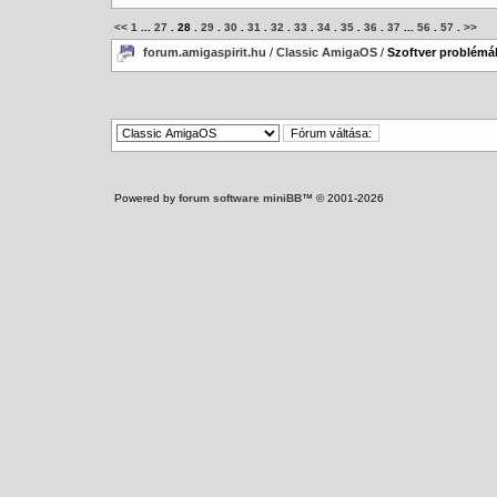
<<
1
...
27
.
28
.
29
.
30
.
31
.
32
.
33
.
34
.
35
.
36
.
37
...
56
.
57
.
>>
forum.amigaspirit.hu
/
Classic AmigaOS
/
Szoftver problémák
Powered by
forum software miniBB
™ © 2001-2026