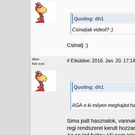
Quoting: dh1
Csinaljak videot? :)
Csinalj :)
dino
#
Elküldve: 2016. Jan. 20. 17:14
Kék troll
Quoting: dh1
AGA-n ki milyen meghajtot 
Sima palt hasznalok, vannak 
regi rendszerel kerult hozza