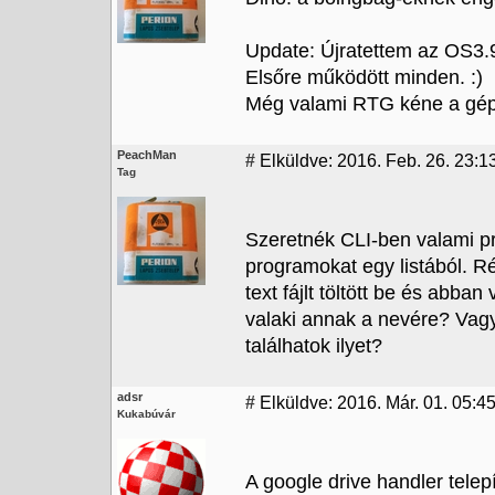
Update: Újratettem az OS3.
Elsőre működött minden. :)
Még valami RTG kéne a gép
PeachMan
#
Elküldve: 2016. Feb. 26. 23:1
Tag
Szeretnék CLI-ben valami pr
programokat egy listából. Ré
text fájlt töltött be és abba
valaki annak a nevére? Vagy
találhatok ilyet?
adsr
#
Elküldve: 2016. Már. 01. 05:4
Kukabúvár
A google drive handler telep