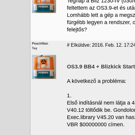
Tegnap a Bliz 1230-IV (03
feltettem az OS3.9-et és ut
Lomhább lett a gép a megszo
fürgébb legyen a rendszer, 
felejtős?
PeachMan
#
Elküldve: 2016. Feb. 12. 17:2
Tag
OS3.9 BB4 + Blizkick Sta
A következő a probléma:
1.
Első indításnál nem látja a 4
V40.12 töltődik be. Gondolo
Exec.library V45.20 van has
VBR $00000000 címen.