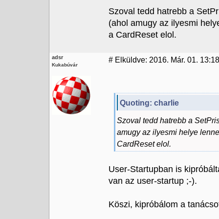
Szoval tedd hatrebb a SetPr
(ahol amugy az ilyesmi helye
a CardReset elol.
adsr
#
Elküldve: 2016. Már. 01. 13:1
Kukabúvár
Quoting: charlie
Szoval tedd hatrebb a SetPri
amugy az ilyesmi helye lenne,
CardReset elol.
User-Startupban is kipróbált
van az user-startup ;-).
Köszi, kipróbálom a tanácso