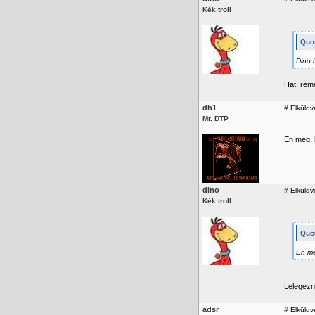
Kék troll
Quo
Dino 
Hat, reme
dh1
#
Elküldv
Mr. DTP
En meg, 
dino
#
Elküldv
Kék troll
Quot
En me
Lelegezn
adsr
#
Elküldv