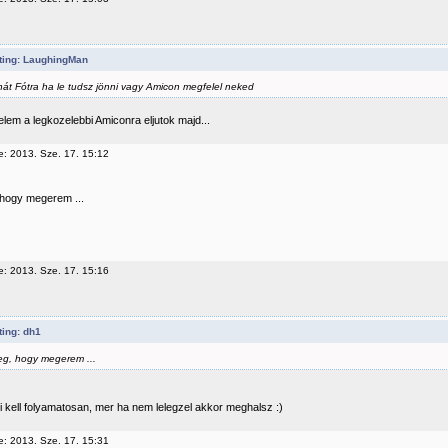
ting: LaughingMan
hát Fótra ha le tudsz jönni vagy Amicon megfelel neked
lem a legkozelebbi Amiconra eljutok majd...
e: 2013. Sze. 17. 15:12
hogy megerem ...
e: 2013. Sze. 17. 15:16
ing: dh1
g, hogy megerem ...
i kell folyamatosan, mer ha nem lelegzel akkor meghalsz :)
e: 2013. Sze. 17. 15:31