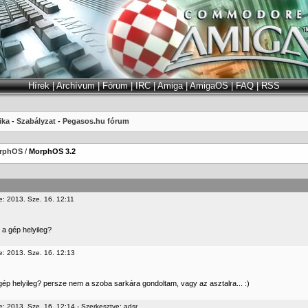
Hírek
|
Archívum
|
Fórum
|
IRC
|
Amiga
|
AmigaOS
|
FAQ
|
RSS
ika
-
Szabályzat
-
Pegasos.hu fórum
rphOS
/
MorphOS 3.2
e: 2013. Sze. 16. 12:11
 a gép helyileg?
e: 2013. Sze. 16. 12:13
 gép helyileg? persze nem a szoba sarkára gondoltam, vagy az asztalra... :)
e: 2013. Sze. 16. 12:14 - Szerkesztve: adsr