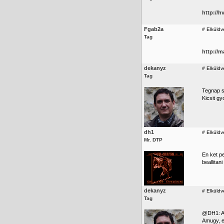
http://
Fgab2a
#
Elküldv
Tag
http://
dekanyz
#
Elküldv
Tag
Tegnap s
Kicsit g
dh1
#
Elküldv
Mr. DTP
En ket p
beallitan
dekanyz
#
Elküldv
Tag
@DH1: Ak
Amugy, e