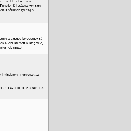
 szenvedek néha chron
unction jó hatással volt rám
yen IT fórumon ilyet sg.hu
oogle a barátod keressetek rá
nak a tökit mentettük meg vele,
ánatos folyamatot.
dobni mindenen - nem csak az
sist? :) Szopok itt az x-surf-100-