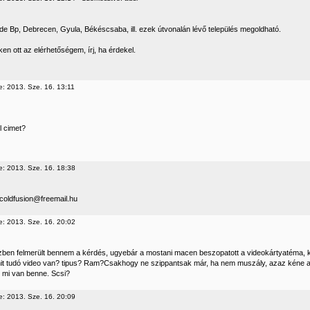
de Bp, Debrecen, Gyula, Békéscsaba, ill. ezek útvonalán lévő település megoldható.
inken ott az elérhetőségem, írj, ha érdekel.
e: 2013. Sze. 16. 13:11
l cimet?
e: 2013. Sze. 16. 18:38
 coldfusion@freemail.hu
e: 2013. Sze. 16. 20:02
zben felmerült bennem a kérdés, ugyebár a mostani macen beszopatott a videokártyatéma, 
t tudó video van? tipus? Ram?Csakhogy ne szippantsak már, ha nem muszály, azaz kéne a t
 mi van benne. Scsi?
e: 2013. Sze. 16. 20:09