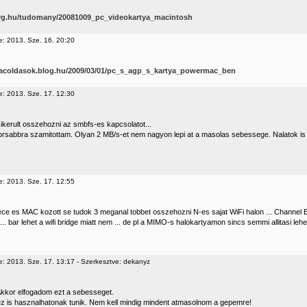
hvg.hu/tudomany/20081009_pc_videokartya_macintosh
e: 2013. Sze. 16. 20:20
macoldasok.blog.hu/2009/03/01/pc_s_agp_s_kartya_powermac_ben
e: 2013. Sze. 17. 12:30
ikerult osszehozni az smbfs-es kapcsolatot...
yorsabbra szamitottam. Olyan 2 MB/s-et nem nagyon lepi at a masolas sebessege. Nalatok is
e: 2013. Sze. 17. 12:55
ece es MAC kozott se tudok 3 meganal tobbet osszehozni N-es sajat WiFi halon ... Channel
i ... bar lehet a wifi bridge miatt nem ... de pl a MIMO-s halokartyamon sincs semmi allitasi leh
e: 2013. Sze. 17. 13:17 - Szerkesztve: dekanyz
kor elfogadom ezt a sebesseget.
z is hasznalhatonak tunik. Nem kell mindig mindent atmasolnom a gepemre!