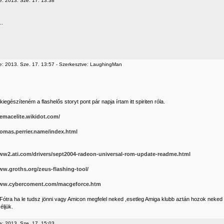
e: 2013. Sze. 17. 13:38
..
e: 2013. Sze. 17. 13:57 - Szerkesztve: LaughingMan
kiegészíteném a flashelős storyt pont pár napja írtam itt spiriten róla.
hemacelite.wikidot.com/
homas.perrier.name/index.html
www2.ati.com/drivers/sept2004-radeon-universal-rom-update-readme.html
ww.groths.org/zeus-flashing-tool/
www.cybercoment.com/macgeforce.htm
Fótra ha le tudsz jönni vagy Amicon megfelel neked ,esetleg Amiga klubb aztán hozok neked vá
ljük.
e: 2013. Sze. 17. 15:03