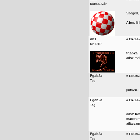
Kukabúvár
Szeged, 
A fenti l
dh1
#
Elküldv
Mr. DTP
fgab2a
adsz mai
Fgab2a
#
Elküldv
Tag
persze.:
Fgab2a
#
Elküldv
Tag
adsr: Kö
macen mi
átlássam
Fgab2a
#
Elküldv
Tag