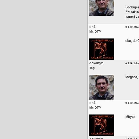
Backup-r
Ezt talal
Ismeri va
dh1
#
Elküldv
Mr. DTP
oke, de G
dekanyz
#
Elküldv
Tag
Megabit,
dh1
#
Elküldv
Mr. DTP
Mbyte