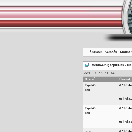
-
Fórumok
-
Keresés
-
Statiszt
forum.amigaspirit.hu
/
Mo
<<
1
...
9
.
10
.
11
.
>>
Szerző
Üzenet
Fgab2a
#
Elküldv
Tag
és hol az
Fgab2a
#
Elküldv
Tag
és hol a
adsr
#
Elküldv