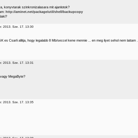
a, konyvtarak szinkronizalasara mit ajanlotok?
tam:
http://aminet.net/package/util/shell/backupcopy
laki?
e: 2013. Sze. 17. 13:30
K es Csarli allitja, hogy legalabb 8 Mb/seccel kene mennie ... en meg ilyet sehol nem lattam .
e: 2013. Sze. 17. 13:31
 vagy MegaByte?
e: 2013. Sze. 17. 13:35