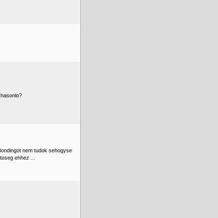
 hasonlo?
 Bondingot nem tudok sehogyse
etoseg ehhez ...