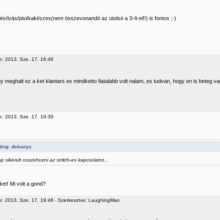
s/ivás/pisi/kaki/szex(nem összevonandó az utolsó a 3-4-el!!) is fontos ;-)
e: 2013. Sze. 17. 16:46
 meghalt ez a ket klantars es mindketto fiatalabb volt nalam, es tudvan, hogy en is beteg vagyo
e: 2013. Sze. 17. 19:39
ting: dekanyz
p sikerult osszehozni az smbfs-es kapcsolatot...
ket! Mi volt a gond?
e: 2013. Sze. 17. 19:48 - Szerkesztve: LaughingMan