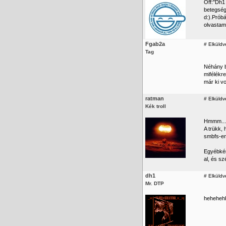
Off:"Dh1
betegség
d:).Próbá
olvastam 
Fgab2a
#
Elküldv
Tag
Néhány b
mifélékre
már ki vo
ratman
#
Elküldv
Kék troll
Hmmm... 
A trükk, 
smbfs-en
Egyébként
al, és s
dh1
#
Elküldv
Mr. DTP
heheheh