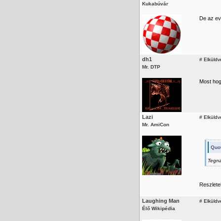
Kukabúvár
De az evé
dh1
#
Elküldv
Mr. DTP
Most hogy
Lazi
#
Elküldv
Mr. AmiCon
Quo
Tegna
Reszlete
Laughing Man
#
Elküldv
Élő Wikipédia