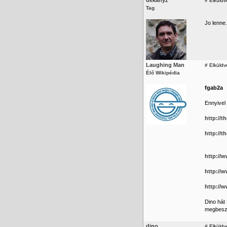
dekanyz
#
Elküldv
Tag
Jo lenne.
Laughing Man
#
Elküldv
Élő Wikipédia
fgab2a
Ennyivel 
http://t
http://t
http://
http://w
http://
Dino hát 
megbeszé
dino
#
Elküldv