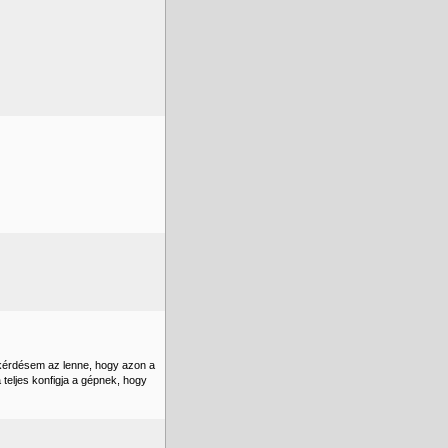
kérdésem az lenne, hogy azon a
eljes konfigja a gépnek, hogy