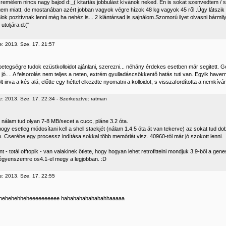
 remélem nincs nagy bajod d:_( kitartás jobbulást kívánok neked. Én is sokat szenvedtem /
em miatt, de mostanában azért jobban vagyok végre hízok 48 kg vagyok 45 ről .Úgy látszik F
lok pozitívnak lenni még ha nehéz is... 2 klántársad is sajnálom.Szomorú ilyet olvasni bármil
utoljára.d:("
e: 2013. Sze. 17. 21:57
etegségre tudok ezüstkolloidot ajánlani, szerezni... néhány érdekes esetben már segitett. G
 jó.... A felsorolás nem teljes a neten, extrém gyulladáscsökkentő hatás tuti van. Egyik haver
lt iirva a kés alá, előtte egy héttel elkezdte nyomatni a kolloidot, s visszafordította a nemkív
e: 2013. Sze. 17. 22:34 - Szerkesztve: ratman
nálam tud olyan 7-8 MB/secet a cucc, pláne 3.2 óta.
hogy esetleg módosítani kell a shell stackjét (nálam 1.4.5 óta át van tekerve) az sokat tud 
. Cserébe egy processz indítása sokkal több memóriát visz. 40960-tól már jó szokott lenni.
 - totál offtopik - van valakinek ötlete, hogy hogyan lehet retrofittelni mondjuk 3.9-ből a gene
zégyenszemre os4.1-el megy a legjobban. :D
e: 2013. Sze. 17. 22:55
hehehehheheeeeeeeeee hahahahahahahahhaaaaa