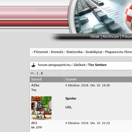
Hírek
|
Archívum
|
Fóru
-
Fórumok
-
Keresés
-
Statisztika
-
Szabályzat
-
Pegasos.hu fóru
forum.amigaspirit.hu
/
Játékok
/
The Settlers
<<
.
1
.
2
.
Szerző
Üzenet
AZka
#
Elküldve: 2018. Okt. 16. 19:39
Tag
Spoiler
URL
dh1
#
Elküldve: 2018. Okt. 16. 22:23
Mr. DTP