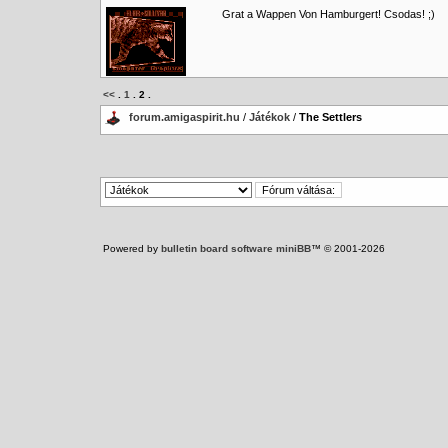
Grat a Wappen Von Hamburgert! Csodas! ;)
<<
.
1
.
2
.
forum.amigaspirit.hu
/
Játékok
/
The Settlers
Powered by
bulletin board software miniBB
™ © 2001-2026