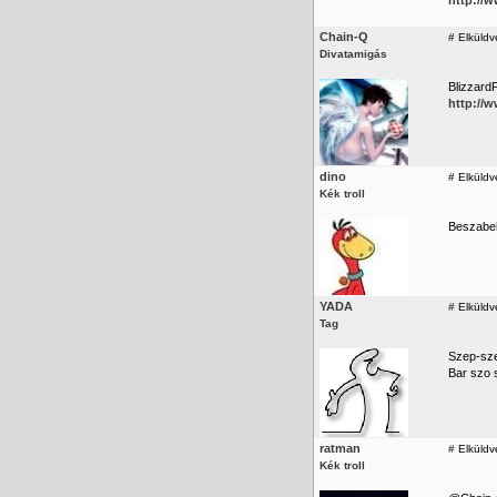
http://
Chain-Q
#
Elküldve
Divatamigás
Blizzard
http://
dino
#
Elküldv
Kék troll
Beszabeh
YADA
#
Elküldv
Tag
Szep-sze
Bar szo s
ratman
#
Elküldv
Kék troll