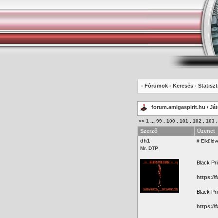
-
Fórumok
-
Keresés
-
Statiszt
forum.amigaspirit.hu
/
Já
<<
1
...
99
.
100
.
101
.
102
.
103
Szerző
Üzenet
dh1
#
Elküldv
Mr. DTP
Black Pr
https://
Black Pri
https://