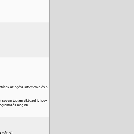
entősek az egész informatika és a
zt sosem tudtam elképzelni, hogy
programozás meg kb.
a már. :O