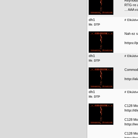
Reynolds
RTG-re a
... AAA v
dh1
#
Elküldv
Mr. DTP
Nah ez s
https:/
dh1
#
Elküldv
Mr. DTP
Commodor
http://a
dh1
#
Elküldv
Mr. DTP
C128 Mo
http://
C128 Mo
http://
C128 Mod