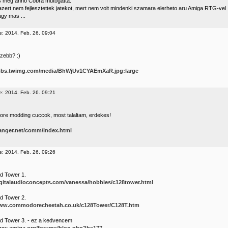
 meg anno Cobra mutogatta.
zert nem fejlesztettek jatekot, mert nem volt mindenki szamara elerheto aru Amiga RTG-vel ..
agy mas ...
e: 2014. Feb. 26. 09:04
zebb? :)
/pbs.twimg.com/media/BhWjUv1CYAEmXaR.jpg:large
e: 2014. Feb. 26. 09:21
e modding cuccok, most talaltam, erdekes!
langer.net/comm/index.html
e: 2014. Feb. 26. 09:26
d Tower 1.
digitalaudioconcepts.com/vanessa/hobbies/c128tower.html
d Tower 2.
www.commodorecheetah.co.uk/c128Tower/C128T.htm
 Tower 3. - ez a kedvencem