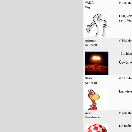
YADA
#
Elküldv
Tag
Huu, vala
sem. Visz
ratman
#
Elküldv
Kék troll
+1 a blan
Úgy üt. A
dino
#
Elküldv
Kék troll
Igenytele
adsr
#
Elküldv
Kukabúvár
De miért