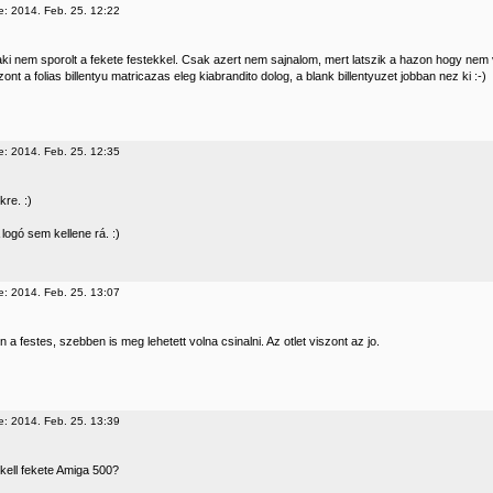
e: 2014. Feb. 25. 12:22
ki nem sporolt a fekete festekkel. Csak azert nem sajnalom, mert latszik a hazon hogy nem vo
ont a folias billentyu matricazas eleg kiabrandito dolog, a blank billentyuzet jobban nez ki :-)
e: 2014. Feb. 25. 12:35
kre. :)
 logó sem kellene rá. :)
e: 2014. Feb. 25. 13:07
n a festes, szebben is meg lehetett volna csinalni. Az otlet viszont az jo.
e: 2014. Feb. 25. 13:39
 kell fekete Amiga 500?