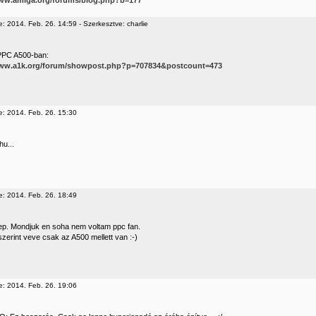
www.amiga.org/forums/blog.php?b=177
: 2014. Feb. 26. 14:59 - Szerkesztve: charlie
PPC A500-ban:
www.a1k.org/forum/showpost.php?p=707834&postcount=473
e: 2014. Feb. 26. 15:30
u...
e: 2014. Feb. 26. 18:49
p. Mondjuk en soha nem voltam ppc fan.
zerint veve csak az A500 mellett van :-)
e: 2014. Feb. 26. 19:06