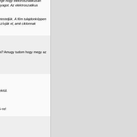
yege hogy elektrosztatikusan
nyagot. Az elektroszatikus
testeljük. A fém tulajdonképpen
zívják el, amit ciklonnak
ezni? Amugy tudom hogy megy az
ktül.
G-re!