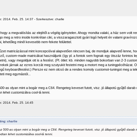
: 2014. Feb. 25. 14:37 - Szerkesztve: charlie
 hogy a megvalósítás az elejétől a végéig igénytelen. Ahogy mondta valaki, a ház sem volt ren
o meg a retro inside konkrétan ciki, a visszaragasztott gyári logó helyett én valami gravírozot
i, lehetőleg minél kevesebb nem-fekete felülettel.
yűzet matricázással mint koncepcióval alapvetően nincsen baj, de mondjuk alapvető lenne, ho
ő, custom-made matricákat használjunk (így pl. a fontok sem fognak egy ötszáz forintos le
tni), vagy megoldjuk ott is a festést. (Pl. ötlet: kb. minden nagyobb bokorban van 2-3 cust
rekek járnak az ezres korzát meg szutyukit festetni meg a motort meg a tuningpécéházat. Ott
égű keyboardfestést.) Persze ez nem olcsó de a rendes komoly customot-tuningot meg a tele
teti meg egymástól...
00-as olyan mint a bogár meg a C64. Rengeteg keveset futott, visz. jó állapotú gyűjtő darab
 lehet customizálva cool-lá tenni.
e: 2014. Feb. 25. 14:45
ing: charlie
az 500-as olyan mint a bogár meg a C64. Rengeteg keveset futott, visz. jó állapotú gyűjtő darab 
dtan lehet customizálva cool-lá tenni.