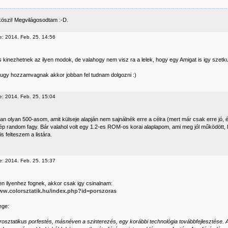
öszi! Megvilágosodtam :-D.
e: 2014. Feb. 25. 14:56
is kinezhetnek az ilyen modok, de valahogy nem visz ra a lelek, hogy egy Amigat is igy szetkun
ugy hozzamvagnak akkor jobban fel tudnam dolgozni :)
e: 2014. Feb. 25. 15:04
n olyan 500-asom, amit külseje alapján nem sajnálnék erre a célra (mert már csak erre jó, 
gép random fagy. Bár valahol volt egy 1.2-es ROM-os korai alaplapom, ami meg jól működött, l
s felteszem a listára.
e: 2014. Feb. 25. 15:37
en ilyenhez fognek, akkor csak igy csinalnam:
www.colorsztatik.hu/index.php?id=porszoras
yege:
trosztatikus porfestés, másnéven a szinterezés, egy korábbi technológia továbbfejlesztése. 