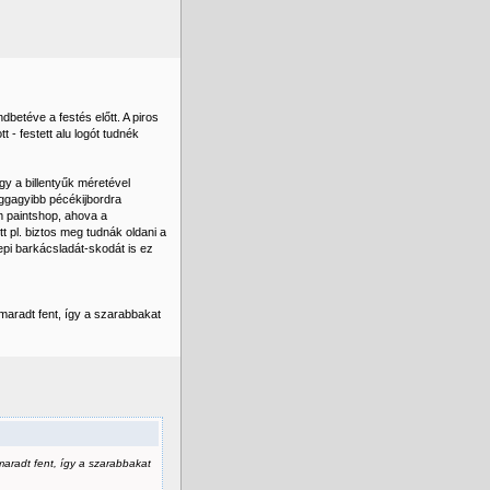
dbetéve a festés előtt. A piros
t - festett alu logót tudnék
gy a billentyűk méretével
ggagyibb pécékijbordra
om paintshop, ahova a
 pl. biztos meg tudnák oldani a
pi barkácsladát-skodát is ez
 maradt fent, így a szarabbakat
maradt fent, így a szarabbakat