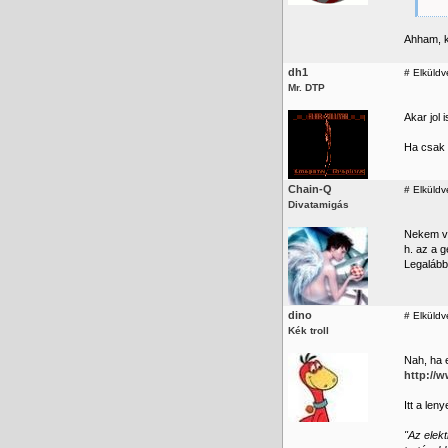
Ahham, k
dh1
#
Elküldv
Mr. DTP
Akar jol 
Ha csak 
Chain-Q
#
Elküldv
Divatamigás
Nekem va
h. az a 
Legalábbi
dino
#
Elküldv
Kék troll
Nah, ha 
http://
Itt a len
"Az elek