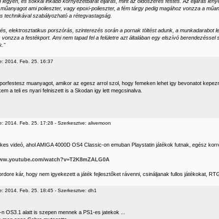
b legyen, és sokkal inkább környezetbarát eljárás, mint az oldószeres festés. Az eljárás lén
k a műanyagot ami polieszter, vagy epoxi-polieszter, a fém tárgy pedig magához vonzza a műa
s technikával szabályozható a rétegvastagság.
tés, elektrosztatikus porszórás, szinterezés során a pornak töltést adunk, a munkadarabot le
onzza a festékport. Ami nem tapad fel a felületre azt általában egy elszívó berendezéssel s
."
e: 2014. Feb. 25. 16:37
porfestesz muanyagot, amikor az egesz arrol szol, hogy femeken lehet igy bevonatot kep
kem a teli es nyari felniszett is a Skodan igy lett megcsinalva.
e: 2014. Feb. 25. 17:28 - Szerkesztve: alivemoon
kes videó, ahol AMIGA 4000D OS4 Classic-on emuban Playstatin játékok futnak, egész korre
/www.youtube.com/watch?v=T2K8mZALG0A
ore kár, hogy nem igyekezett a játék fejlesztőket rávenni, csináljanak fullos játékokat, RT
e: 2014. Feb. 25. 18:45 - Szerkesztve: dh1
n OS3.1 alatt is szepen mennek a PS1-es jatekok ...