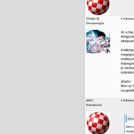
Chain-Q
#
Elküldve
Divatamigás
Az a baj,
Amiga log
elképzeln
A billent
megegyez
emlékezte
hülyegye
jó minős
különböz
@adsr:
Mert az 5
nyugodtan
adsr
#
Elküldv
Kukabúvár
Quot
Mert 
nyugo