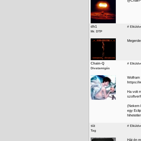
@Chain-Q
dh1
#
Elküldv
Mr. DTP
Megerdem
Chain-Q
#
Elküldve
Divatamigás
Wolfram
https:/
Ha volt 
szoftverf
(Nekem k
egy Ecli
hihetetle
siz
#
Elküldv
Tag
Hát én m