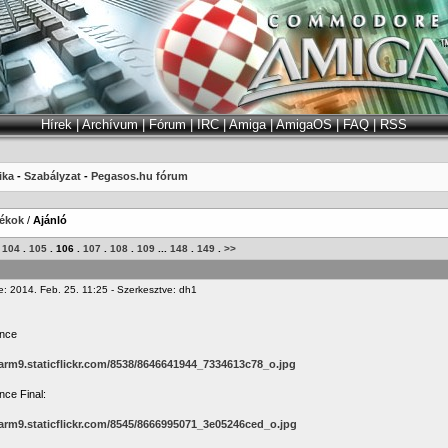
Hírek
|
Archívum
|
Fórum
|
IRC
|
Amiga
|
AmigaOS
|
FAQ
|
RSS
ika
-
Szabályzat
-
Pegasos.hu fórum
tékok
/
Ajánló
.
104
.
105
.
106
.
107
.
108
.
109
...
148
.
149
.
>>
e: 2014. Feb. 25. 11:25 - Szerkesztve: dh1
ince
farm9.staticflickr.com/8538/8646641944_7334613c78_o.jpg
nce Final:
farm9.staticflickr.com/8545/8666995071_3e05246ced_o.jpg