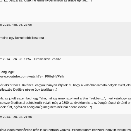
: Ez beszarás. Csak ne lenne hyperionadó az árába építve.... :/
e: 2014. Feb. 26. 23:06
elne egy korrektebb illesztest ...
: 2014. Feb. 28. 11:57 - Szerkesztve: charlie
 Language:
/www.youtube.com/watch?v=_P9HqHVPeik
már akkor bocs. Kiváncsi vagyok hányan látjátok át, hogy a videóban látható dolgok miért jel
ejlesztés jövőjére nézve úgy általában. :)
b. az jutott eszembe, hogy "aha, hát így írnak szoftvert a Star Trekben...", mert valahogy a
pse szerű editorral bohóckodik valaki még a 2300-as években is, a szövegértéssel történő 
nnek tűnt, egészen addig amíg meg nem néztem a fenti videót... :)
e: 2014. Feb. 28. 21:56
ég a videó megnézése után is szkeptikus vagyok. El nem tudom képzelni, hogy itt tartunk m