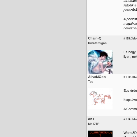
tartósab
feltölti
porszórá
A porfes
magához v
neveznek
Chain-Q
#
Elküldv
Divatamigás
Es hogy 
ilyen, ne
AliveMOon
#
Elküldv
Tag
Egy érde
http:/
A Commord
dh1
#
Elküldv
Mr. DTP
Warp 3D-