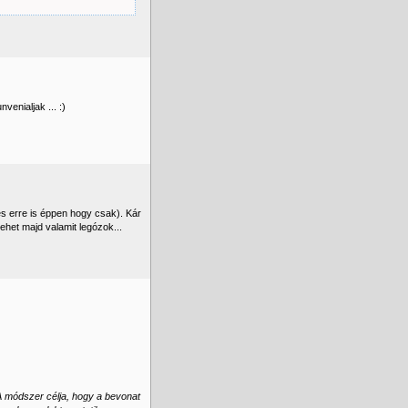
venialjak ... :)
és erre is éppen hogy csak). Kár
ehet majd valamit legózok...
A módszer célja, hogy a bevonat