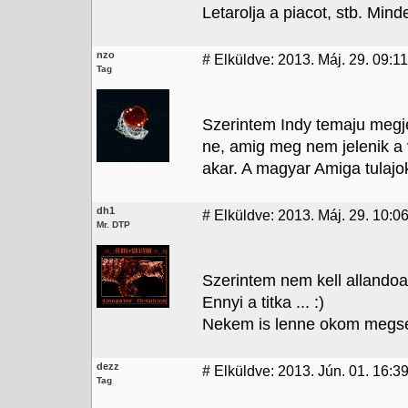
Letarolja a piacot, stb. Mind
nzo
#
Elküldve: 2013. Máj. 29. 09:11
Tag
Szerintem Indy temaju megje
ne, amig meg nem jelenik a
akar. A magyar Amiga tulajo
dh1
#
Elküldve: 2013. Máj. 29. 10:0
Mr. DTP
Szerintem nem kell allando
Ennyi a titka ... :)
Nekem is lenne okom megse
dezz
#
Elküldve: 2013. Jún. 01. 16:3
Tag