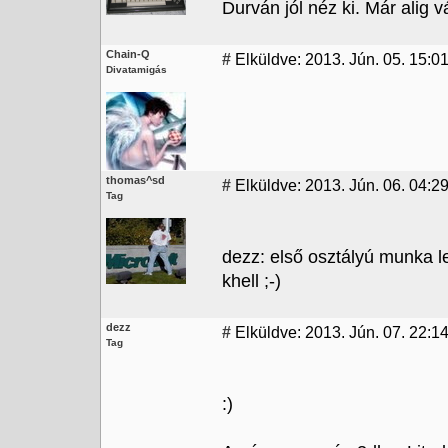
Durván jól néz ki. Már alig v
Chain-Q
#
Elküldve: 2013. Jún. 05. 15:0
Divatamigás
thomas^sd
#
Elküldve: 2013. Jún. 06. 04:2
Tag
dezz: első osztályú munka l
khell ;-)
dezz
#
Elküldve: 2013. Jún. 07. 22:14
Tag
:)