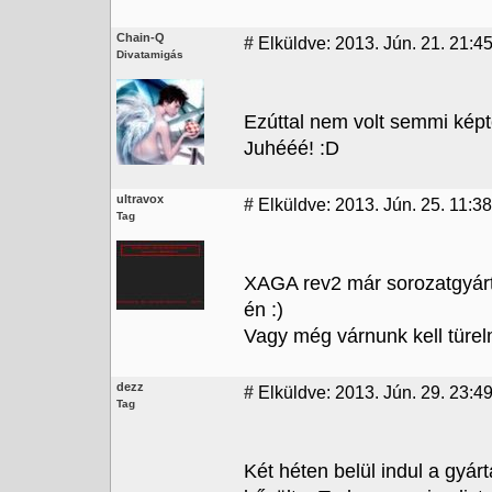
Chain-Q
#
Elküldve: 2013. Jún. 21. 21:4
Divatamigás
Ezúttal nem volt semmi képt
Juhééé! :D
ultravox
#
Elküldve: 2013. Jún. 25. 11:38
Tag
XAGA rev2 már sorozatgyárt
én :)
Vagy még várnunk kell türel
dezz
#
Elküldve: 2013. Jún. 29. 23:4
Tag
Két héten belül indul a gyár