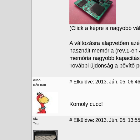
(Click a képre a nagyobb vál
A változásra alapvetően azér
használt memória (rev.1-en a
memória nagyobb kapacitású,
További újdonság a bővítő po
dino
#
Elküldve: 2013. Jún. 05. 06:4
Kék troll
Komoly cucc!
siz
#
Elküldve: 2013. Jún. 05. 13:5
Tag