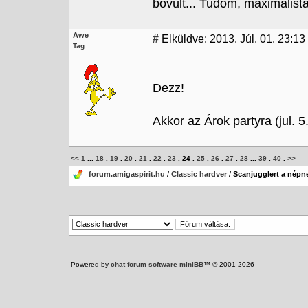
bővült... Tudom, maximalista
Awe
#
Elküldve: 2013. Júl. 01. 23:13
Tag
Dezz!
Akkor az Árok partyra (jul.
<<
1
...
18
.
19
.
20
.
21
.
22
.
23
.
24
.
25
.
26
.
27
.
28
...
39
.
40
.
>>
forum.amigaspirit.hu
/
Classic hardver
/
Scanjugglert a népn
Powered by
chat forum software miniBB
™ © 2001-2026