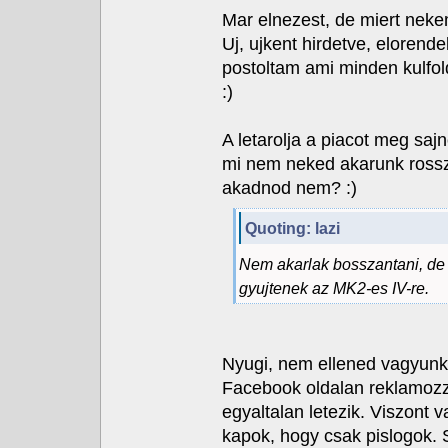
Mar elnezest, de miert neke
Uj, ujkent hirdetve, elorende
postoltam ami minden kulfoldi
:)
A letarolja a piacot meg sajn
mi nem neked akarunk rossza
akadnod nem? :)
Quoting: lazi
Nem akarlak bosszantani, de 
gyujtenek az MK2-es IV-re.
Nyugi, nem ellened vagyunk
Facebook oldalan reklamozza
egyaltalan letezik. Viszont 
kapok, hogy csak pislogok.