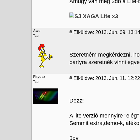
Amúgy van még 3db a Lite-bó
Awe
#
Elküldve: 2013. Jún. 09. 13:1
Tag
Szeretném megkérdezni, hog
partyra szeretnék vinni egye
Pityusz
#
Elküldve: 2013. Jún. 11. 12:22
Tag
Dezz!
A lite verzió mennyire "elég
Semmit extra,demo-k,játékok
üdv