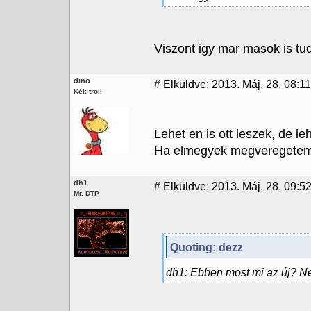
Viszont igy mar masok is tud
dino
#
Elküldve: 2013. Máj. 28. 08:11
Kék troll
Lehet en is ott leszek, de 
Ha elmegyek megveregetem a
dh1
#
Elküldve: 2013. Máj. 28. 09:52
Mr. DTP
Quoting: dezz
dh1: Ebben most mi az új? Ne