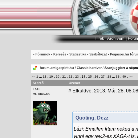
Hírek
|
Archívum
|
Fóru
-
Fórumok
-
Keresés
-
Statisztika
-
Szabályzat
-
Pegasos.hu fóru
forum.amigaspirit.hu
/
Classic hardver
/
Scanjugglert a népn
<<
1
...
18
.
19
.
20
.
21
.
22
.
23
.
24
.
25
.
26
.
27
.
28
...
39
.
40
.
>>
Szerző
Üzenet
Lazi
#
Elküldve: 2013. Máj. 28. 08:0
Mr. AmiCon
Quoting: Dezz
Lázi: Emailen írtam neked a
vinni egy rev.2-es XAGA-t is. M