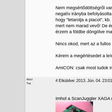
Nem megsértődöttségről va
negatív irányba befolyásolta 
hogy "letarolja a piacot", kb
mert nem marad vevő! De én
érzem a földbe döngölve m
Nincs okod, mert az a fullo
Kérem a megértésedet a leír
AmiCON: csak most tudok ind
dezz
#
Elküldve: 2013. Jún. 04. 23:01
Tag
Imhol a ScanJuggler XAGA re