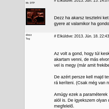
#
Elküldve: 2013. Jún. 15. 14:0
Mr. DTP
Dezz ha akarsz tesztelni ke
gyere at valamikor ha gondo
dezz
#
Elküldve: 2013. Jún. 18. 22:43
Tag
Az volt a gond, hogy túl kes
akartam venni, de más elvo
vel is megy (már amit frekibe
De azért persze kell majd te
rá keríteni. (Csak még van
Amúgy ezek a paraméterek (
alól is. De igyekszem olyan d
megfelelő.