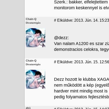
Szerk.: bakker, elfelejtettem
monitorom keskennyel is elv
Chain-Q
#
Elküldve: 2013. Jún. 14. 15:2
Divatamigás
@dezz:
Van nalam A1200 es szar ziz
demonstracios celokra, teg
Chain-Q
#
Elküldve: 2013. Jún. 15. 12:56
Divatamigás
Dezz hozott le klubba XAGA 
nem működött a kép (egyelő
hardver mint mindig most is n
pedig folyamatos fejlesztésb
dh1