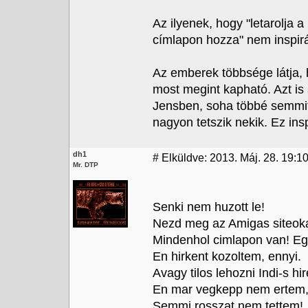
Az ilyenek, hogy "letarolja a
címlapon hozza" nem inspir
Az emberek többsége látja,
most megint kapható. Azt is
Jensben, soha többé semmit 
nagyon tetszik nekik. Ez insp
dh1
#
Elküldve: 2013. Máj. 28. 19:10
Mr. DTP
Senki nem huzott le!
Nezd meg az Amigas siteoka
Mindenhol cimlapon van! Egy
En hirkent kozoltem, ennyi.
Avagy tilos lehozni Indi-s hi
En mar vegkepp nem ertem, 
Semmi rosszat nem tettem!