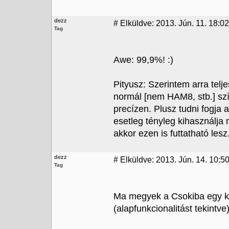
dezz
#
Elküldve: 2013. Jún. 11. 18:02
Tag
Awe: 99,9%! :)
Pityusz: Szerintem arra telj
normál [nem HAM8, stb.] szí
precízen. Plusz tudni fogja 
esetleg tényleg kihasználja
akkor ezen is futtatható lesz
dezz
#
Elküldve: 2013. Jún. 14. 10:50
Tag
Ma megyek a Csokiba egy k
(alapfunkcionalitást tekintve)