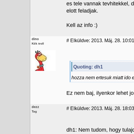
es tele vannak tevhitekkel, 
elott feladjak.
Kell az info :)
dino
#
Elküldve: 2013. Máj. 28. 10:0
Kék troll
Quoting: dh1
hozza nem ertesuk miatt ido el
Ez nem baj, ilyenkor lehet jo 
dezz
#
Elküldve: 2013. Máj. 28. 18:03
Tag
dh1: Nem tudom, hogy tula