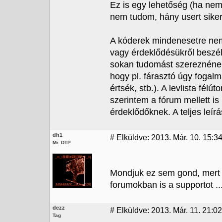
Ez is egy lehetőség (ha nem
nem tudom, hány usert sikerü
A kóderek mindenesetre nem 
vagy érdeklődésükről beszélni
sokan tudomást szereznének 
hogy pl. fárasztó úgy fogal
értsék, stb.). A levlista félú
szerintem a fórum mellett is
érdeklődőknek. A teljes leí
dh1
#
Elküldve: 2013. Már. 10. 15:3
Mr. DTP
Mondjuk ez sem gond, mert 
forumokban is a supportot ..
dezz
#
Elküldve: 2013. Már. 11. 21:02
Tag