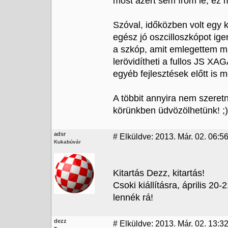
most azért sem írom le, ez 
Szóval, időközben volt egy
egész jó oszcilloszkópot ige
a szkóp, amit emlegettem má
lerövidítheti a fullos JS X
egyéb fejlesztések előtt is me
A többit annyira nem szeret
körünkben üdvözölhetünk! ;)
adsr
#
Elküldve: 2013. Már. 02. 06:56
Kukabúvár
Kitartás Dezz, kitartás!
Csoki kiállításra, április 2
lennék rá!
dezz
#
Elküldve: 2013. Már. 02. 13:3