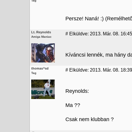
Tag
Persze! Naná! :) (Remélhető
Lt. Reynolds
#
Elküldve: 2013. Már. 08. 16:4
Amiga Maniac
Kíváncsi lennék, ma hány da
thomas^sd
#
Elküldve: 2013. Már. 08. 18:3
Tag
Reynolds:
Ma ??
Csak nem klubban ?