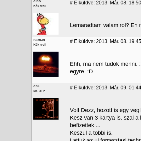
dino
#
Elküldve: 2013. Már. 08. 18:5
Kék troll
Lemaradtam valamirol? En 
ratman
#
Elküldve: 2013. Már. 08. 19:45
Kék troll
Ehh, ma nem tudok menni. :/
egyre. :D
dh1
#
Elküldve: 2013. Már. 09. 01:4
Mr. DTP
Volt Dezz, hozott is egy veg
Kesz van 3 kartya is, szal 
befizettek ...
Keszul a tobbi is.
Lattuk az uj forrasztasi tech