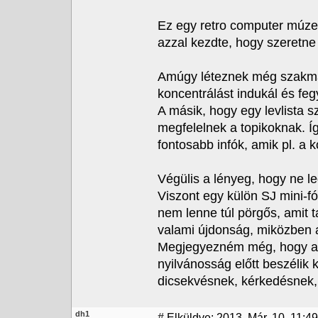
Ez egy retro computer múzemu
azzal kezdte, hogy szeretne f
Amúgy léteznek még szakmai
koncentrálást indukál és fe
A másik, hogy egy levlista 
megfelelnek a topikoknak. Í
fontosabb infók, amik pl. a 
Végülis a lényeg, hogy ne l
Viszont egy külön SJ mini-fó
nem lenne túl pörgős, amit 
valami újdonság, miközben a
Megjegyezném még, hogy a 
nyilvánosság előtt beszélik k
dicsekvésnek, kérkedésnek, f
dh1
#
Elküldve: 2013. Már. 10. 11:49