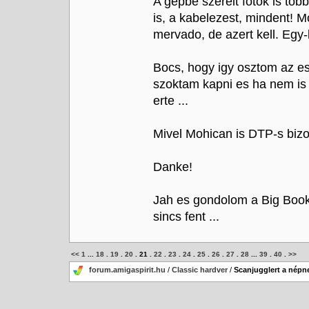
A gepbe szerelt fotok is tob
is, a kabelezest, mindent! Mo
mervado, de azert kell. Egy-k
Bocs, hogy igy osztom az es
szoktam kapni es ha nem is l
erte ...
Mivel Mohican is DTP-s biz
Danke!
Jah es gondolom a Big Bookra
sincs fent ...
<<
1
...
18
.
19
.
20
.
21
.
22
.
23
.
24
.
25
.
26
.
27
.
28
...
39
.
40
.
>>
forum.amigaspirit.hu
/
Classic hardver
/
Scanjugglert a népn