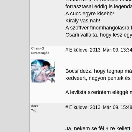
forrasztasai eddig is legend
A cucc egyre kisebb!
Kiraly vas nah!
A szoftver finomhangolasra k
Csarli vallalta, hogy lesz eg
Chain-Q
#
Elküldve: 2013. Már. 09. 13:3
Divatamigás
Bocsi dezz, hogy tegnap má
kedvéért, nagyon péntek és n
A levlista szerintem eléggé
dezz
#
Elküldve: 2013. Már. 09. 15:48
Tag
Ja, nekem se fél 9-re kellett