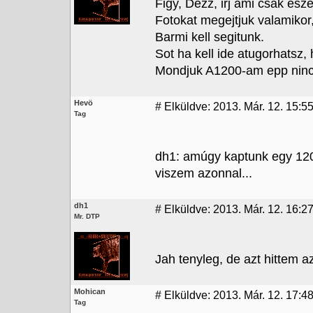
Figy, Dezz, irj ami csak esze
Fotokat megejtjuk valamikor,
Barmi kell segitunk.
Sot ha kell ide atugorhatsz, 
Mondjuk A1200-am epp nincs
Hevö
#
Elküldve: 2013. Már. 12. 15:5
Tag
dh1: amúgy kaptunk egy 1200-
viszem azonnal...
dh1
#
Elküldve: 2013. Már. 12. 16:2
Mr. DTP
Jah tenyleg, de azt hittem a
Mohican
#
Elküldve: 2013. Már. 12. 17:4
Tag