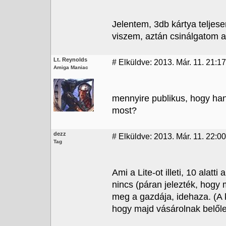
Jelentem, 3db kártya teljes
viszem, aztán csinálgatom a 
Lt. Reynolds
#
Elküldve: 2013. Már. 11. 21:17
Amiga Maniac
mennyire publikus, hogy han
most?
dezz
#
Elküldve: 2013. Már. 11. 22:00
Tag
Ami a Lite-ot illeti, 10 alat
nincs (páran jelezték, hogy
meg a gazdája, idehaza. (A k
hogy majd vásárolnak belőle