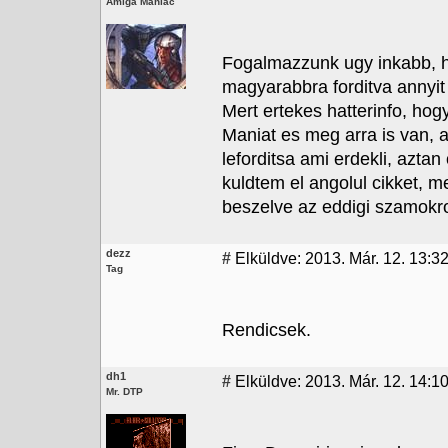
Amiga Maniac
Fogalmazzunk ugy inkabb, h.
magyarabbra forditva annyit 
Mert ertekes hatterinfo, ho
Maniat es meg arra is van, 
leforditsa ami erdekli, aztan 
kuldtem el angolul cikket, m
beszelve az eddigi szamokrol
dezz
#
Elküldve: 2013. Már. 12. 13:3
Tag
Rendicsek.
dh1
#
Elküldve: 2013. Már. 12. 14:1
Mr. DTP