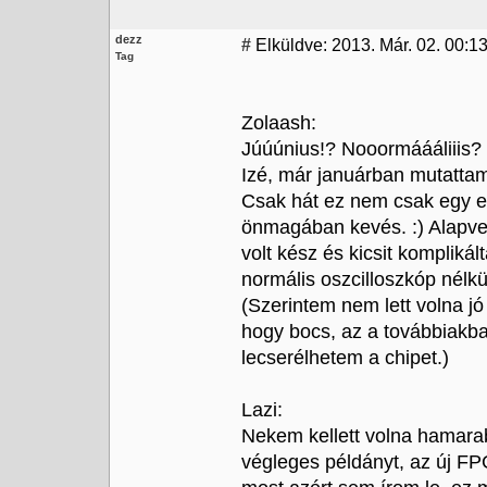
dezz
#
Elküldve: 2013. Már. 02. 00:13
Tag
Zolaash:
Júúúnius!? Nooormáááliiis?
Izé, már januárban mutattam
Csak hát ez nem csak egy e
önmagában kevés. :) Alapvet
volt kész és kicsit kompliká
normális oszcilloszkóp nélkü
(Szerintem nem lett volna jó
hogy bocs, az a továbbiakba
lecserélhetem a chipet.)
Lazi:
Nekem kellett volna hamara
végleges példányt, az új FPG