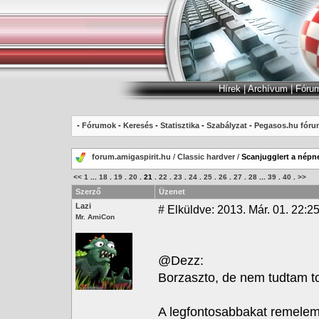
Hírek
|
Archívum
|
Fóru
-
Fórumok
-
Keresés
-
Statisztika
-
Szabályzat
-
Pegasos.hu fóru
forum.amigaspirit.hu
/
Classic hardver
/
Scanjugglert a népn
<<
1
...
18
.
19
.
20
.
21
.
22
.
23
.
24
.
25
.
26
.
27
.
28
...
39
.
40
.
>>
Szerző
Üzenet
Lazi
#
Elküldve: 2013. Már. 01. 22:2
Mr. AmiCon
@Dezz:
Borzaszto, de nem tudtam t
A legfontosabbakat remelem 