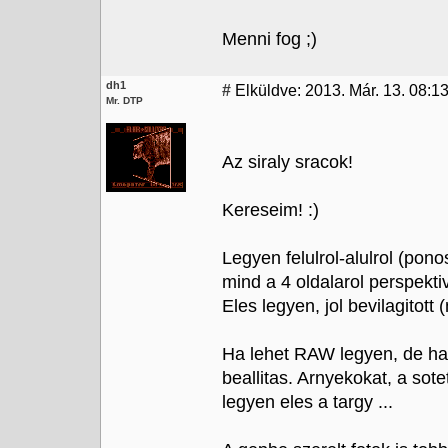
Menni fog ;)
dh1
#
Elküldve: 2013. Már. 13. 08:1
Mr. DTP
Az siraly sracok!
Kereseim! :)
Legyen felulrol-alulrol (pono
mind a 4 oldalarol perspektiv
Eles legyen, jol bevilagitott
Ha lehet RAW legyen, de ha
beallitas. Arnyekokat, a sote
legyen eles a targy ...