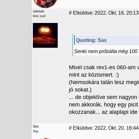
ratman
#
Elküldve: 2022. Okt. 16. 20:13
Kék troll
Quoting: Sax
Senki nem próbálta még 100 
Mivel csak rev1-es 060-am v
mint az közismert. :)
(Nemsokára talán lesz megin
jó sokat.)
... de objektíve sem nagyon 
nem akkorák, hogy egy picit 
okozzanak... az alaplapi ide i
Sax
#
Elküldve: 2022. Okt. 20. 16:44
Tag