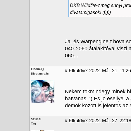
DKB Wildfire-t meg ennyi prob
divatamigasok! :)))))
Ja. és Warpengine-t hova sor
040->060 átalakítóval viszi
060...
Chain-Q
#
Elküldve: 2022. Máj. 21. 11:26
Divatamigás
Nekem tokmindegy minek hiv
hatvanas. :) Es jo esellyel a
demok kozott is jelentos az 
Szücsi
#
Elküldve: 2022. Máj. 27. 22:1
Tag