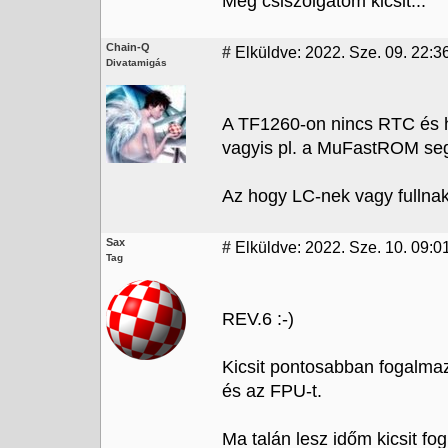
Még csiszolgatom kicsit...
Chain-Q
#
Elküldve: 2022. Sze. 09. 22:3
Divatamigás
A TF1260-on nincs RTC é
vagyis pl. a MuFastROM seg
Az hogy LC-nek vagy fullnak l
Sax
#
Elküldve: 2022. Sze. 10. 09:0
Tag
REV.6 :-)
Kicsit pontosabban fogalmaz
és az FPU-t.
Ma talán lesz időm kicsit fog