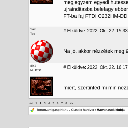
megjegyzem egyedi hutesse
ujrainditasba belefagy ebbe
FT-ba faj FTDI C232HM-DDH
Sax
#
Elküldve: 2022. Okt. 22. 15:33
Tag
Na jó, akkor nézzétek meg 9
dh1
#
Elküldve: 2022. Okt. 22. 16:17
Mr. DTP
miert, szertinted mi min nezz
<<
.
1
.
2
.
3
.
4
.
5
.
6
.
7
.
8
.
>>
forum.amigaspirit.hu
/
Classic hardver
/
Hatvanasok klubja