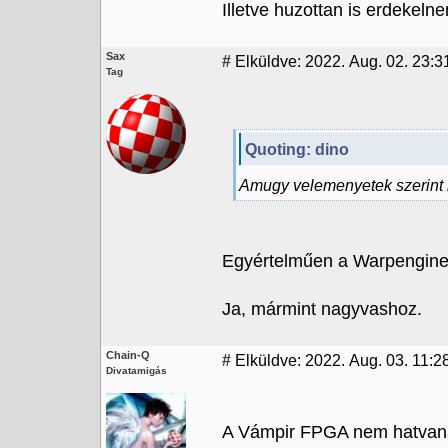
Illetve huzottan is erdekeln
Sax
#
Elküldve: 2022. Aug. 02. 23:3
Tag
Quoting: dino
Amugy velemenyetek szerint 
Egyértelműen a Warpengine!
Ja, mármint nagyvashoz.
Chain-Q
#
Elküldve: 2022. Aug. 03. 11:28
Divatamigás
A Vámpir FPGA nem hatvanas