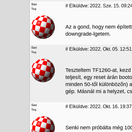
Sax
#
Elküldve: 2022. Sze. 15. 09:2
Tag
Az a gond, hogy nem építet
downgrade-lgetem.
Sax
#
Elküldve: 2022. Okt. 05. 12:51
Tag
Teszteltem TF1260-at, kezd a
teljesít, egy reset árán boot
minden 50-től különbözőn) 
gép. Másnál mi a helyzet, c
Sax
#
Elküldve: 2022. Okt. 16. 19:37
Tag
Senki nem próbálta még 100