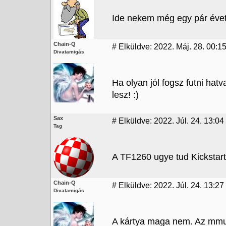
Ide nekem még egy pár évet
Chain-Q
#
Elküldve: 2022. Máj. 28. 00:1
Divatamigás
Ha olyan jól fogsz futni ha
lesz! :)
Sax
#
Elküldve: 2022. Júl. 24. 13:04
Tag
A TF1260 ugye tud Kickstar
Chain-Q
#
Elküldve: 2022. Júl. 24. 13:27
Divatamigás
A kártya maga nem. Az mmu