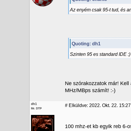
Az enyém csak 95-t tud, és a
Quoting: dh1
Szinten 95 es standard IDE :)
Ne szórakozzatok már! Kell 
MHz/MBps számít! :-)
dh1
#
Elküldve: 2022. Okt. 22. 15:27
Mr. DTP
100 mhz-et kb egyik reb 6-os 