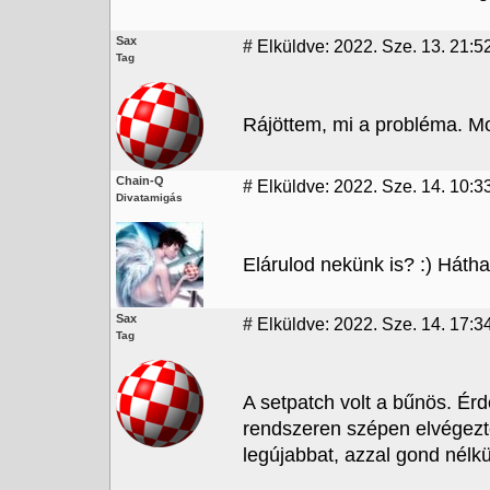
Sax
#
Elküldve: 2022. Sze. 13. 21:5
Tag
Rájöttem, mi a probléma. Mos
Chain-Q
#
Elküldve: 2022. Sze. 14. 10:3
Divatamigás
Elárulod nekünk is? :) Háth
Sax
#
Elküldve: 2022. Sze. 14. 17:3
Tag
A setpatch volt a bűnös. Ér
rendszeren szépen elvégezte
legújabbat, azzal gond nélkü