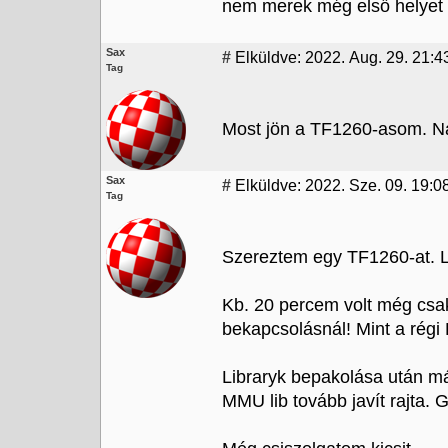
nem merek még első helyet hi
Sax
#
Elküldve: 2022. Aug. 29. 21:4
Tag
Most jön a TF1260-asom. Na
Sax
#
Elküldve: 2022. Sze. 09. 19:0
Tag
Szereztem egy TF1260-at. L
Kb. 20 percem volt még csak 
bekapcsolásnál! Mint a régi
Libraryk bepakolása után m
MMU lib tovább javít rajta. G