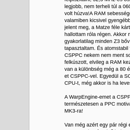
legjobb, nem terheli túl a 
volt húzva!A RAM sebessége 
valamiben kicsivel gyengéb
jelent meg, a Matze féle k
hallottam róla régen. Akkor
gyakorlatilag minden Z3 bőví
tapasztaltam. És atomstabil 
CSPPC nekem nem ment sose
felkúszott, elvileg a RAM ke
van a különbség még a 80 és
et CSPPC-vel. Egyedül a SCS
CPU-t, még akkor is ha lev
A WarpEngine-emet a CSPPC 
természetesen a PPC motivá
MK3-ra!
Van még azért egy pár régi 