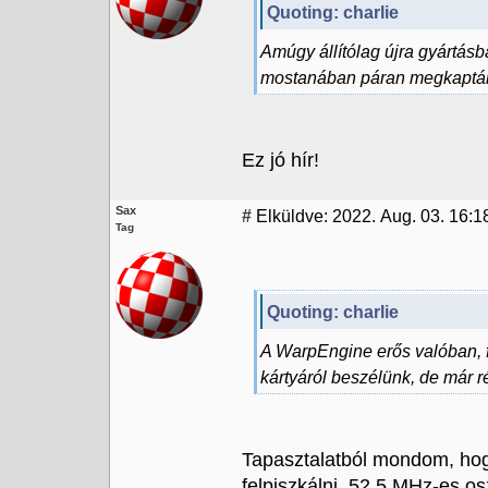
Quoting: charlie
Amúgy állítólag újra gyártás
mostanában páran megkapták 
Ez jó hír!
Sax
#
Elküldve: 2022. Aug. 03. 16:1
Tag
Quoting: charlie
A WarpEngine erős valóban, 
kártyáról beszélünk, de már 
Tapasztalatból mondom, hog
felpiszkálni, 52,5 MHz-es o