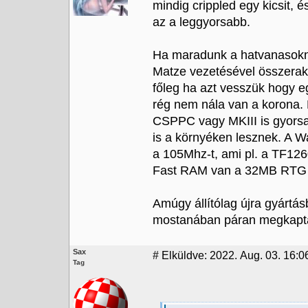
mindig crippled egy kicsit,
az a leggyorsabb.
Ha maradunk a hatvanasokná
Matze vezetésével összerak
főleg ha azt vesszük hogy e
rég nem nála van a korona
CSPPC vagy MKIII is gyorsa
is a környéken lesznek. A W
a 105Mhz-t, ami pl. a TF12
Fast RAM van a 32MB RTG
Amúgy állítólag újra gyártá
mostanában páran megkapták
Sax
#
Elküldve: 2022. Aug. 03. 16:0
Tag