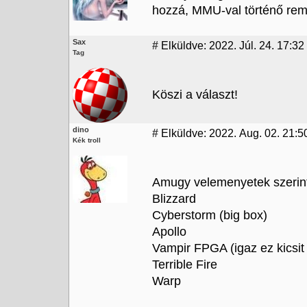
hozzá, MMU-val történő re
Sax
#
Elküldve: 2022. Júl. 24. 17:32
Tag
Köszi a választ!
dino
#
Elküldve: 2022. Aug. 02. 21:5
Kék troll
Amugy velemenyetek szerint
Blizzard
Cyberstorm (big box)
Apollo
Vampir FPGA (igaz ez kicsit
Terrible Fire
Warp