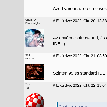
Azért várom az eredmények
Chain-Q
#
Elküldve: 2022. Okt. 20. 18:38
Divatamigás
Az enyém csak 95-t tud, és
IDE. :)
dh1
#
Elküldve: 2022. Okt. 21. 08:50
Mr. DTP
Szinten 95 es standard IDE 
Sax
#
Elküldve: 2022. Okt. 22. 13:04
Tag
Quoting: charlie