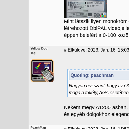
Mint látszik ilyen monokróm-
létrehozott DblPAL videójell
éppen belefért a 0-100 közöt
Yellow Dog
#
Elküldve: 2023. Jan. 16. 15:0
Tag
Quoting: peachman
Nagyon bosszant, hogy az 
maga a tökély, AGA esetébe
Nekem megy A1200-asban, t
és egyéb dolgokhoz elegendő,
PeachMan