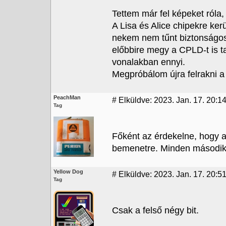
Tettem már fel képeket róla,
A Lisa és Alice chipekre kerül
nekem nem tűnt biztonságos
előbbire megy a CPLD-t is ta
vonalakban ennyi.
Megpróbálom újra felrakni a
PeachMan
#
Elküldve: 2023. Jan. 17. 20:1
Tag
Főként az érdekelne, hogy a
bemenetre. Minden második 
Yellow Dog
#
Elküldve: 2023. Jan. 17. 20:5
Tag
Csak a felső négy bit.