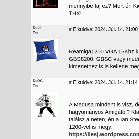
mennyibe fáj ez? Mert én Kick
THX!
Dodi
#
Elküldve: 2024. Júl. 14. 21:00
Tag
Reamiga1200 VGA 15Khz kim
GBS8200, GBSC vagy medusa?
kimenethez is is kellene me
Dr.OG
#
Elküldve: 2024. Júl. 14. 21:14
Tag
A Medusa mindent is visz, 
hagyományos Amigától? Kla
találsz a neten, én a Ian St
1200-vel is megy:
https://ilesj.wordpress.co