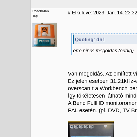
PeachMan
#
Elküldve: 2023. Jan. 14. 23:3
Tag
Quoting: dh1
erre nincs megoldas (eddig)
Van megoldás. Az említett v
Ez jelen esetben 31.21kHz-e
overscan-t a Workbench-ben 
Így tökéletesen látható mind
A Benq FullHD monitoromon 
PAL esetén. (pl. DVD, TV B