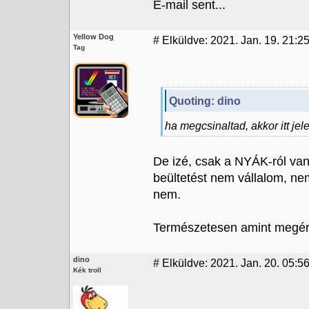
E-mail sent...
Yellow Dog
#
Elküldve: 2021. Jan. 19. 21:2
Tag
Quoting: dino
ha megcsinaltad, akkor itt jel
De izé, csak a NYÁK-ról van
beültetést nem vállalom, nem
nem.
Természetesen amint megér
dino
#
Elküldve: 2021. Jan. 20. 05:5
Kék troll