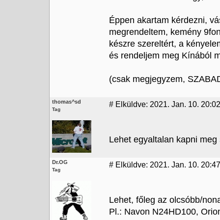
Éppen akartam kérdezni, vásá
megrendeltem, kemény 9font
készre szereltért, a kényele
és rendeljem meg Kínából m
(csak megjegyzem, SZABADON
thomas^sd
#
Elküldve: 2021. Jan. 10. 20:0
Tag
Lehet egyaltalan kapni meg s
Dr.OG
#
Elküldve: 2021. Jan. 10. 20:4
Tag
Lehet, főleg az olcsóbb/nona
Pl.: Navon N24HD100, Orio