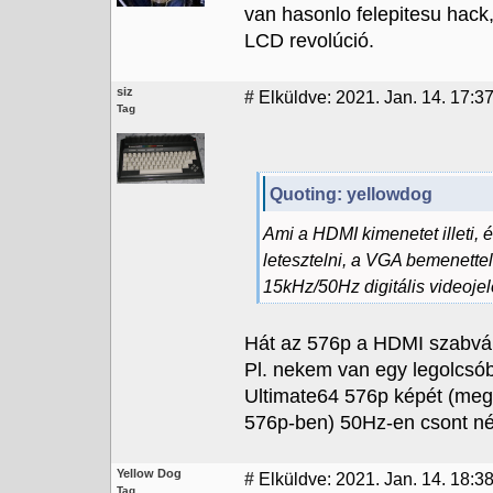
van hasonlo felepitesu hack
LCD revolúció.
siz
#
Elküldve: 2021. Jan. 14. 17:37
Tag
Quoting: yellowdog
Ami a HDMI kimenetet illeti,
letesztelni, a VGA bemenettel
15kHz/50Hz digitális videojelet
Hát az 576p a HDMI szabvány
Pl. nekem van egy legolcs
Ultimate64 576p képét (meg 
576p-ben) 50Hz-en csont nél
Yellow Dog
#
Elküldve: 2021. Jan. 14. 18:3
Tag