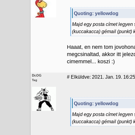
Quoting: yellowdog
Majd egy posta címet legyen 
(kuccakacca) gémail (punkt
Haaat, en nem tom jovohona
megcsinaltad, akkor itt jele
cimemmel... koszi :)
Dr.OG
#
Elküldve: 2021. Jan. 19. 16:2
Tag
Quoting: yellowdog
Majd egy posta címet legyen 
(kuccakacca) gémail (punkt