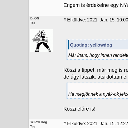
Engem is érdekelne egy NY
Dr.OG
#
Elküldve: 2021. Jan. 15. 10:0
Tag
Quoting: yellowdog
Már írtam, hogy innen rendelte
Köszi a tippet, már meg is 
de úgy látszik, átsiklottam efö
Ha megjönnek a nyák-ok jel
Köszi előre is!
Yellow Dog
#
Elküldve: 2021. Jan. 15. 12:2
Tag