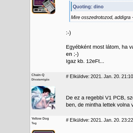
Quoting: dino
Mire osszedrotozod, addigra +
:-)
Egyébként most látom, ha v
en
;-)
Igaz kb. 12eFt...
Chain-Q
#
Elküldve: 2021. Jan. 20. 21:1
Divatamigás
De ez a regebbi V1 PCB, szo
ben, de mintha lettek volna v
Yellow Dog
#
Elküldve: 2021. Jan. 20. 23:2
Tag