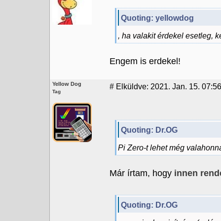
Quoting: yellowdog
, ha valakit érdekel esetleg, 
Engem is erdekel!
Yellow Dog
#
Elküldve: 2021. Jan. 15. 07:5
Tag
Quoting: Dr.OG
Pi Zero-t lehet még valahonn
Már írtam, hogy
innen rend
Quoting: Dr.OG