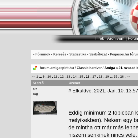
Hírek
|
Archívum
|
Fóru
-
Fórumok
-
Keresés
-
Statisztika
-
Szabályzat
-
Pegasos.hu fóru
forum.amigaspirit.hu
/
Classic hardver
/
Amiga a 21. szazad 
<<
1
...
9
.
10
.
11
.
12
.
13
.
14
.
15
.
16
.
17
.
18
.
19
...
25
.
26
.
>>
Szerző
Üzenet
siz
#
Elküldve: 2021. Jan. 10. 13:5
Tag
Eddig minimum 2 topicban ke
melyikekben). Nekem egy ba
de mintha ott már más lenne 
hiszem senkinek nincs vele.