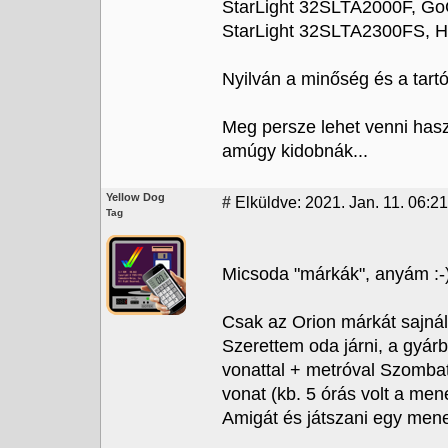
StarLight 32SLTA2000F, 
StarLight 32SLTA2300FS, 
Nyilván a minőség és a tart
Meg persze lehet venni hasz
amúgy kidobnák...
Yellow Dog
#
Elküldve: 2021. Jan. 11. 06:2
Tag
Micsoda "márkák", anyám :-
Csak az Orion márkát sajná
Szerettem oda járni, a gyárb
vonattal + metróval Szombath
vonat (kb. 5 órás volt a men
Amigát és játszani egy mene