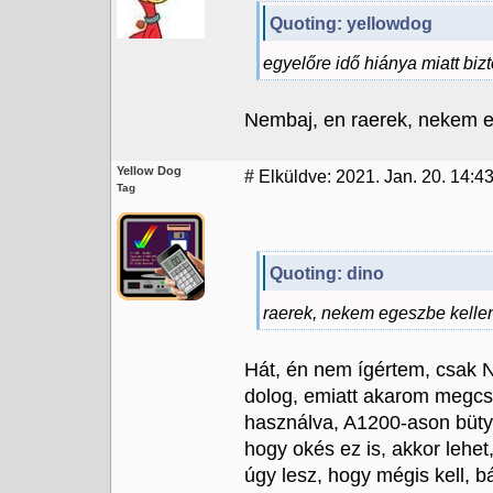
Quoting: yellowdog
egyelőre idő hiánya miatt bi
Nembaj, en raerek, nekem e
Yellow Dog
#
Elküldve: 2021. Jan. 20. 14:4
Tag
Quoting: dino
raerek, nekem egeszbe kelle
Hát, én nem ígértem, csak 
dolog, emiatt akarom megcsi
használva, A1200-ason bütyk
hogy okés ez is, akkor lehe
úgy lesz, hogy mégis kell, 