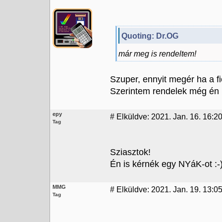
Quoting: Dr.OG
már meg is rendeltem!
Szuper, ennyit megér ha a fi
Szerintem rendelek még én is
epy
#
Elküldve: 2021. Jan. 16. 16:2
Tag
Sziasztok!
Én is kérnék egy NYáK-ot :-
MMG
#
Elküldve: 2021. Jan. 19. 13:0
Tag