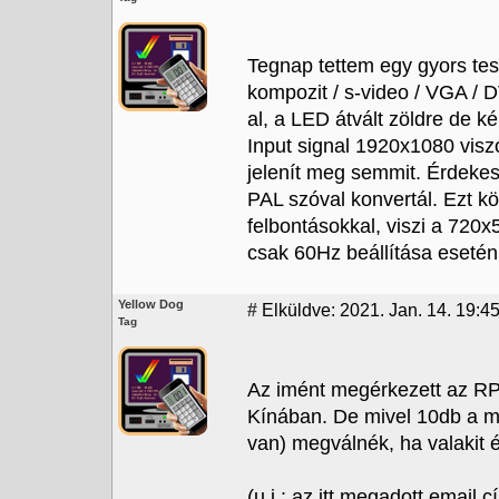
Tegnap tettem egy gyors tes
kompozit / s-video / VGA / 
al, a LED átvált zöldre de ké
Input signal 1920x1080 visz
jelenít meg semmit. Érdeke
PAL szóval konvertál. Ezt 
felbontásokkal, viszi a 720x
csak 60Hz beállítása esetén, 
Yellow Dog
#
Elküldve: 2021. Jan. 14. 19:4
Tag
Az imént megérkezett az RPi
Kínában. De mivel 10db a m
van) megválnék, ha valakit é
(u.i.: az itt megadott email