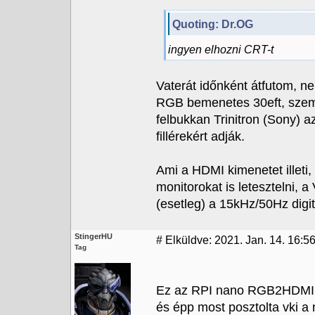
Quoting: Dr.OG
ingyen elhozni CRT-t
Vaterát időnként átfutom, nem
RGB bemenetes 30eft, szeme
felbukkan Trinitron (Sony) 
fillérekért adják.
Ami a HDMI kimenetet illet
monitorokat is letesztelni, 
(esetleg) a 15kHz/50Hz digitál
StingerHU
#
Elküldve: 2021. Jan. 14. 16:5
Tag
Ez az RPI nano RGB2HDMI A
és épp most posztolta vki 