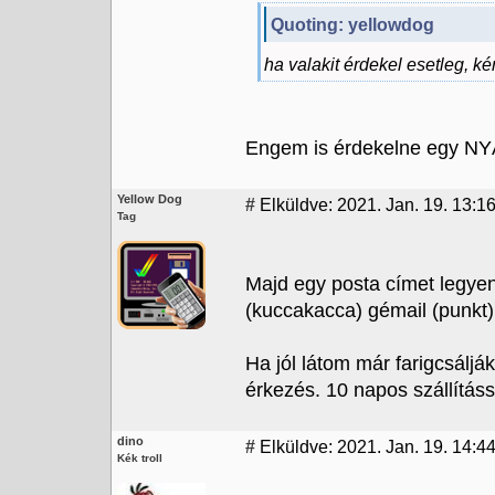
Quoting: yellowdog
ha valakit érdekel esetleg, ké
Engem is érdekelne egy NY
Yellow Dog
#
Elküldve: 2021. Jan. 19. 13:1
Tag
Majd egy posta címet legyen
(kuccakacca) gémail (punk
Ha jól látom már farigcsáljá
érkezés. 10 napos szállítássa
dino
#
Elküldve: 2021. Jan. 19. 14:44
Kék troll