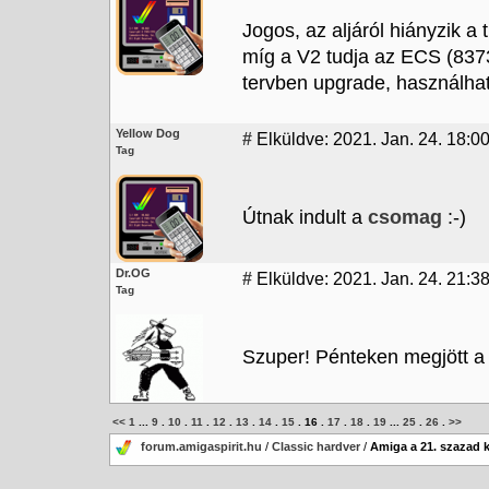
Jogos, az aljáról hiányzik 
míg a V2 tudja az ECS (8373
tervben upgrade, használha
Yellow Dog
#
Elküldve: 2021. Jan. 24. 18:0
Tag
Útnak indult a
csomag
:-)
Dr.OG
#
Elküldve: 2021. Jan. 24. 21:3
Tag
Szuper! Pénteken megjött a 
<<
1
...
9
.
10
.
11
.
12
.
13
.
14
.
15
.
16
.
17
.
18
.
19
...
25
.
26
.
>>
forum.amigaspirit.hu
/
Classic hardver
/
Amiga a 21. szazad 