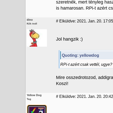
szeretnék, mert tényleg ha
is hamarosan. RPi-t azért cs
dino
#
Elküldve: 2021. Jan. 20. 17:0
Kék troll
Jol hangzik :)
Quoting: yellowdog
RPi-t azért csak vettél, ugye?
Mire osszedrotozod, addigra 
Koszi!
Yellow Dog
#
Elküldve: 2021. Jan. 20. 20:4
Tag