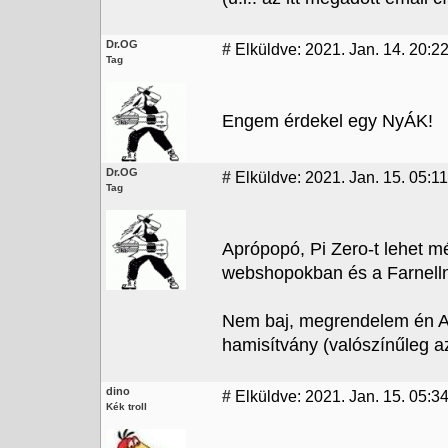
Dr.OG
#
Elküldve: 2021. Jan. 14. 20:2
Tag
Engem érdekel egy NyÁK!
Dr.OG
#
Elküldve: 2021. Jan. 15. 05:11
Tag
Aprópopó, Pi Zero-t lehet m
webshopokban és a Farnellnél
Nem baj, megrendelem én Al
hamisítvány (valószínűleg az
dino
#
Elküldve: 2021. Jan. 15. 05:3
Kék troll