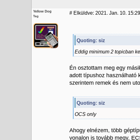
Yellow Dog
#
Elküldve: 2021. Jan. 10. 15:2
Tag
Quoting: siz
Eddig minimum 2 topicban ker
Én osztottam meg egy másikb
adott típushoz használható k
szerintem remek és nem utol
Quoting: siz
OCS only
Ahogy elnézem, több géptípu
vonalon is tovább megy, ECS