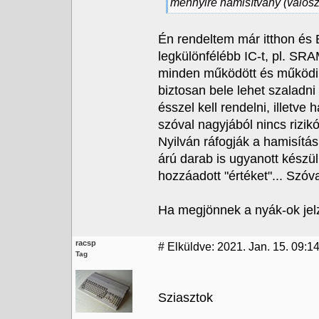
mennyire hamisítvány (valósz
Én rendeltem már itthon és 
legkülönfélébb IC-t, pl. S
minden működött és működik
biztosan bele lehet szalad
ésszel kell rendelni, illetve
szóval nagyjából nincs rizikó
Nyilván ráfogják a hamisítás
árú darab is ugyanott készül
hozzáadott "értéket"... Szóva
Ha megjönnek a nyák-ok je
racsp
#
Elküldve: 2021. Jan. 15. 09:1
Tag
Sziasztok