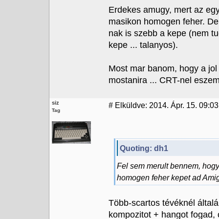
Erdekes amugy, mert az eg
masikon homogen feher. De
nak is szebb a kepe (nem 
kepe ... talanyos).
Most mar banom, hogy a jol b
mostanira ... CRT-nel eszemb
siz
#
Elküldve: 2014. Ápr. 15. 09:03
Tag
Quoting: dh1
Fel sem merult bennem, hog
homogen feher kepet ad Ami
Több-scartos tévéknél által
kompozitot + hangot fogad, 