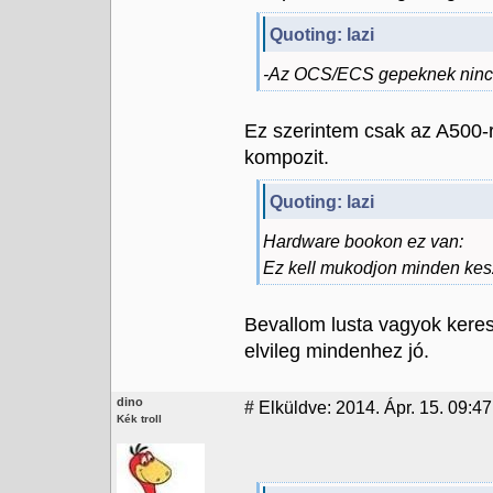
Quoting: lazi
-Az OCS/ECS gepeknek nincs 
Ez szerintem csak az A500-
kompozit.
Quoting: lazi
Hardware bookon ez van:
Ez kell mukodjon minden ke
Bevallom lusta vagyok keres
elvileg mindenhez jó.
dino
#
Elküldve: 2014. Ápr. 15. 09:47
Kék troll