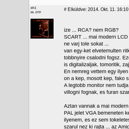
dh1
#
Elküldve: 2014. Okt. 11. 16:10
Mr. DTP
ize ... RCA? nem RGB?
SCART ... mai modern LCD t
ne varj tole sokat ...
van egy-ket elvetemulten ri
tobbnyire csalodni fogsz. Ez
is digitalizaljak, tomoritik, za
En nemreg vettem egy ilyen 
on a kep, mosott kep, fako sz
A legtobb monitor nem tudja
villogni fognak, es furan szar
Aztan vannak a mai modern 
PAL jelet VGA bemeneten ker
ilyenem, es ez sem tokeletes
szarul nez ki rajta ... az A