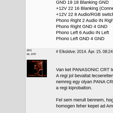
GND 19 18 Blanking GND
+12V 22 16 Blanking (Connec
+12V 22 8 Audio/RGB switch 
Phono Right 2 Audio IN Righ
Phono Right GND 4 GND
Phono Left 6 Audio IN Left
Phono Left GND 4 GND
dh1
#
Elküldve: 2014. Ápr. 15. 08:24
Mr. DTP
Van ket PANASONIC CRT t
A regi jol bevaltat lecserel
nemreg egy olyan PANA CRT
a regi kiprobalton.
Fel sem merult bennem, ho
homogen feher kepet ad Ami