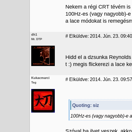
Nekem a régi CRT tévém is 
100Hz-es (vagy nagyobb)-e a 
a lace módokat is remegés
dh1
#
Elküldve: 2014. Jún. 23. 09:4
Mr. DTP
Hidd el a dzsunka Reynolds 
t :) megis flickerezi a lace k
Kukacmarci
#
Elküldve: 2014. Jún. 23. 09:5
Tag
Quoting: siz
100Hz-es (vagy nagyobb)-e a 
Szóval ha ilyet veszek, ak