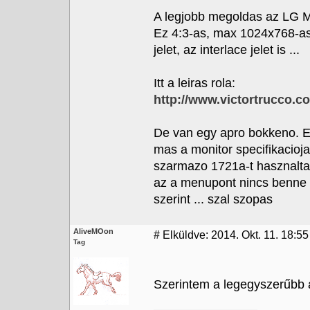
A legjobb megoldas az LG 
Ez 4:3-as, max 1024x768-a
jelet, az interlace jelet is ...
Itt a leiras rola:
http://www.victortrucco.
De van egy apro bokkeno. E
mas a monitor specifikacioja
szarmazo 1721a-t hasznalta
az a menupont nincs benne am
szerint ... szal szopas
AliveMOon
#
Elküldve: 2014. Okt. 11. 18:55
Tag
Szerintem a legegyszerűbb 