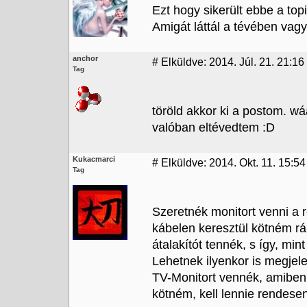
Ezt hogy sikerült ebbe a top
Amigát láttál a tévében vagy
anchor
#
Elküldve: 2014. Júl. 21. 21:16
Tag
töröld akkor ki a postom. wá
valóban eltévedtem :D
Kukacmarci
#
Elküldve: 2014. Okt. 11. 15:54
Tag
Szeretnék monitort venni a 
kábelen keresztül kötném r
átalakítót tennék, s így, m
Lehetnek ilyenkor is megjel
TV-Monitort vennék, amiben 
kötném, kell lennie rendese