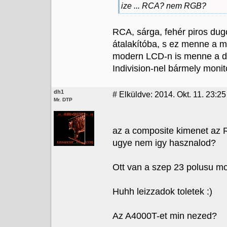
ize ... RCA? nem RGB?
RCA, sárga, fehér piros du
átalakítóba, s ez menne a m
modern LCD-n is menne a d
Indivision-nel bármely monit
dh1
#
Elküldve: 2014. Okt. 11. 23:25
Mr. DTP
az a composite kimenet az 
ugye nem igy hasznalod?
Ott van a szep 23 polusu mon
Huhh leizzadok toletek :)
Az A4000T-et min nezed?