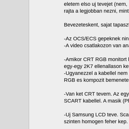
eletem elso uj tevejet (nem,
rajta a legjobban nezni, min
Bevezeteskent, sajat tapasz
-Az OCS/ECS gepeknek nincs
-A video csatlakozon van 
-Amikor CRT RGB monitort ha
egy-egy 2K7 ellenallason ker
-Ugyanezzel a kabellel nem
RGB es kompozit bemenete 
-Van ket CRT tevem. Az egy
SCART kabellel. A masik (P
-Uj Samsung LCD teve. Scar
szinten homogen feher kep.