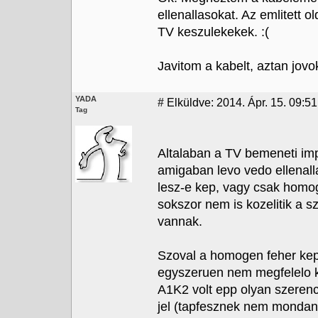
ellenallasokat. Az emlitett o
TV keszulekekek. :(
Javitom a kabelt, aztan jovok
YADA
#
Elküldve: 2014. Ápr. 15. 09:51
Tag
Altalaban a TV bemeneti imp
amigaban levo vedo ellenall
lesz-e kep, vagy csak homog
sokszor nem is kozelitik a 
vannak.
Szoval a homogen feher kep n
egyszeruen nem megfelelo k
A1K2 volt epp olyan szeren
jel (tapfesznek nem mondana