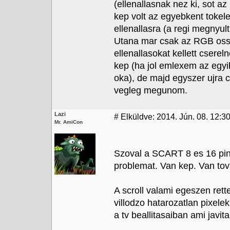
(ellenallasnak nez ki, sot a
kep volt az egyebkent tokele
ellenallasra (a regi megnyul
Utana mar csak az RGB ossz
ellenallasokat kellett cserel
kep (ha jol emlexem az egyik
oka), de majd egyszer ujra c
vegleg megunom.
Lazi
#
Elküldve: 2014. Jún. 08. 12:3
Mr. AmiCon
Szoval a SCART 8 es 16 pin 
problemat. Van kep. Van tov
A scroll valami egeszen rett
villodzo hatarozatlan pixele
a tv beallitasaiban ami javita