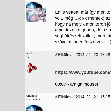
Én is vettem már így monito
volt, még CRT-k mentek) az A
hogy na melyik monitoron jó
ámuldozás a gépen, de aztán
segítőkészek voltak, mert l
szóval minden fasza volt... :
anchor
#
Elküldve: 2014. Júl. 20. 18:48
Tag
https://www.youtube.com
00:07 - amiga mouse!
Chain-Q
#
Elküldve: 2014. Júl. 21. 15:15
Divatamigás