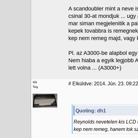
A scandoubler mint a neve is
csinal 30-at mondjuk ... ugy
mar siman megjelenitik a pal
kepek tovabbra is remegnek 
kep nem remeg majd, vagy 
Pl. az A3000-be alapbol egy 
Nem hiaba a egyik legjobb A
lett volna ... (A3000+)
siz
#
Elküldve: 2014. Jún. 23. 09:2
Tag
Quoting: dh1
Reynolds nevetelen kis LCD te
kep nem remeg, hanem tok sz