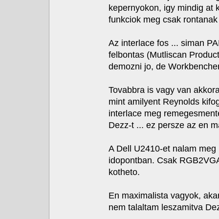
kepernyokon, igy mindig at k
funkciok meg csak rontanak r
Az interlace fos ... siman 
felbontas (Mutliscan Producti
demozni jo, de Workbenchen
Tovabbra is vagy van akkor
mint amilyent Reynolds kifo
interlace meg remegesmentes
Dezz-t ... ez persze az en
A Dell U2410-et nalam meg le
idopontban. Csak RGB2VGA a
kotheto.
En maximalista vagyok, akar
nem talaltam leszamitva Dez