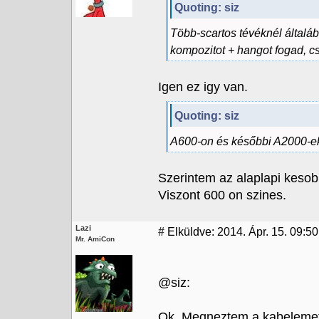
Quoting: siz
Több-scartos tévéknél általá
kompozitot + hangot fogad, c
Igen ez igy van.
Quoting: siz
A600-on és későbbi A2000-ek
Szerintem az alaplapi kesob
Viszont 600 on szines.
Lazi
#
Elküldve: 2014. Ápr. 15. 09:50
Mr. AmiCon
@siz:
Ok. Megneztem a kabelemet. 