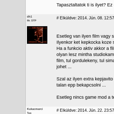
Tapasztaltatok ti is ilyet? 
dh1
#
Elküldve: 2014. Jún. 08. 12:5
Mr. DTP
Esetleg van ilyen film vagy s
Ilyenkor ket kepkocka koze 
Ha a funkcio aktiv akkor a f
olyan lesz mintha studiokam
film, tul gordulekeny, tul sim
johet ...
Szal az ilyen extra kepjavito
talan epp bekapcsolni ...
Esetleg nincs game mod a te
Kukacmarci
#
Elküldve: 2014. Jún. 22. 23:5
Tag