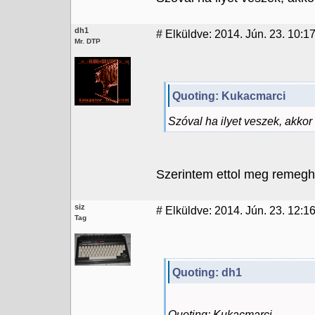
dh1
#
Elküldve: 2014. Jún. 23. 10:1
Mr. DTP
Quoting: Kukacmarci
Szóval ha ilyet veszek, akko
Szerintem ettol meg remeghe
siz
#
Elküldve: 2014. Jún. 23. 12:1
Tag
Quoting: dh1
Quoting: Kukacmarci