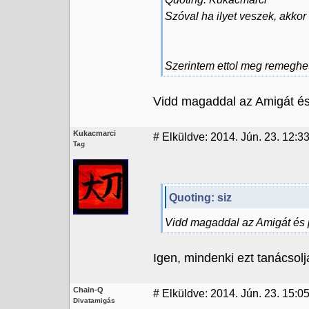
Szóval ha ilyet veszek, akko
Szerintem ettol meg remeghet 
Vidd magaddal az Amigát és 
Kukacmarci
#
Elküldve: 2014. Jún. 23. 12:3
Tag
Quoting: siz
Vidd magaddal az Amigát és pr
Igen, mindenki ezt tanácsolja
Chain-Q
#
Elküldve: 2014. Jún. 23. 15:0
Divatamigás