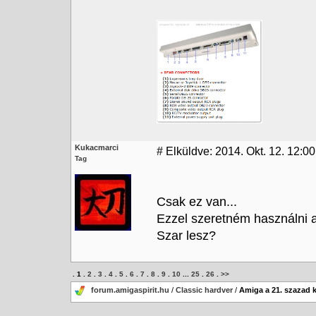
Kukacmarci
#
Elküldve: 2014. Okt. 12. 12:00
Tag
Csak ez van...
Ezzel szeretném használni az
Szar lesz?
.
1
.
2
.
3
.
4
.
5
.
6
.
7
.
8
.
9
.
10
...
25
.
26
.
>>
forum.amigaspirit.hu
/
Classic hardver
/
Amiga a 21. szazad 