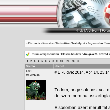
Hírek
|
Archívum
|
Fóru
-
Fórumok
-
Keresés
-
Statisztika
-
Szabályzat
-
Pegasos.hu fóru
forum.amigaspirit.hu
/
Classic hardver
/
Amiga a 21. szazad 
.
1
.
2
.
3
.
4
.
5
.
6
.
7
.
8
.
9
.
10
...
25
.
26
.
>>
Szerző
Üzenet
Lazi
#
Elküldve: 2014. Ápr. 14. 23:14
Mr. AmiCon
Tudom, hogy sok post volt m
de szeretnem ha osszefoglaln
Elsosorban azert merult fel