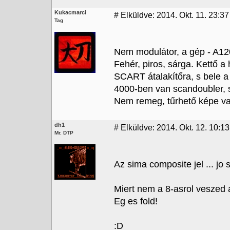
Kukacmarci
#
Elküldve: 2014. Okt. 11. 23:37
Tag
Nem modulátor, a gép - A120
Fehér, piros, sárga. Kettő a
SCART átalakítőra, s bele a
4000-ben van scandoubler, 
Nem remeg, tűrhető képe va
dh1
#
Elküldve: 2014. Okt. 12. 10:13
Mr. DTP
Az sima composite jel ... jo s
Miert nem a 8-asrol veszed 
Eg es fold!
:D