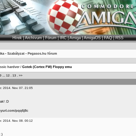
Hírek
|
Archívum
|
Fórum
|
IRC
|
Amiga
|
AmigaOS
|
FAQ
|
RSS
ika
-
Szabályzat
-
Pegasos.hu fórum
ssic hardver
/
Gotek (Cortex FW) Floppy emu
0
...
12
.
13
.
>>
e: 2014. Nov. 07. 21:05
ak! :D
inyurl.com/pqq6j8c
e: 2014. Nov. 08. 00:12
:)