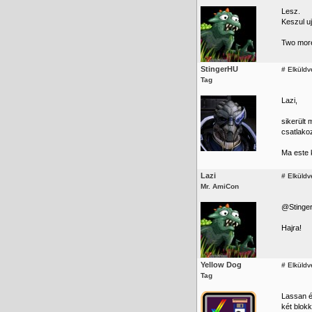
Lesz.
Keszul uj
Two more
StingerHU
#
Elküldv
Tag
Lazi,
sikerült 
csatlakoz
Ma este 
Lazi
#
Elküldv
Mr. AmiCon
@Stinge
Hajra!
Yellow Dog
#
Elküldv
Tag
Lassan én
két blok