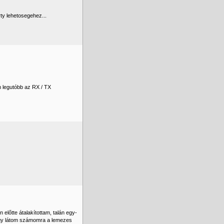
rty lehetosegehez...
om legutóbb az RX / TX
előtte átalakítottam, talán egy-
e úgy látom számomra a lemezes