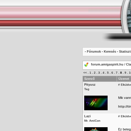
-
Fórumok
-
Keresés
-
Statiszt
forum.amigaspirit.hu
/
Cla
<<
.
1
.
2
.
3
.
4
.
5
.
6
.
7
.
8
.
9
.
1
Szerző
Üzenet
Pityusz
#
Elküldv
Tag
Mik vann
http://t
Lazi
#
Elküldv
Mr. AmiCon
Ez beteg 