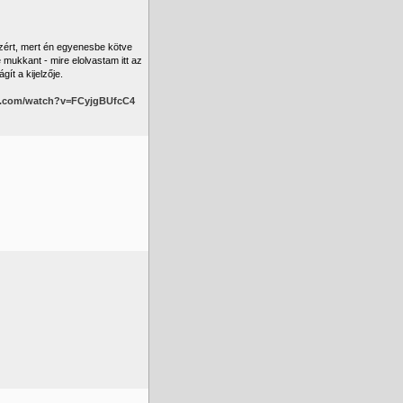
azért, mert én egyenesbe kötve
mukkant - mire elolvastam itt az
ít a kijelzője.
e.com/watch?v=FCyjgBUfcC4