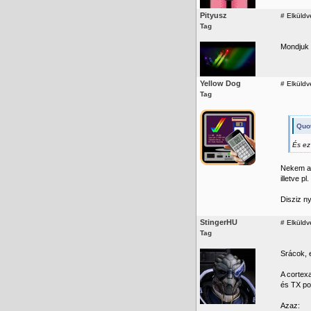
Pityusz
#
Elküldv
Tag
Mondjuk 
Yellow Dog
#
Elküldv
Tag
Quot
És ez 
Nekem az
illetve pl
Disziz ny
StingerHU
#
Elküldve
Tag
Srácok, 
A cortex
és TX por
Azaz: