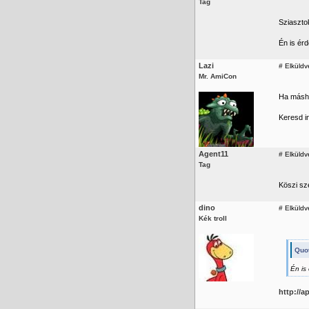
Tag
Sziaszto
Én is ér
Lazi
#
Elküldve
Mr. AmiCon
Ha másho
Keresd i
Agent11
#
Elküldv
Tag
Köszi sz
dino
#
Elküldv
Kék troll
Quot
Én is
http://