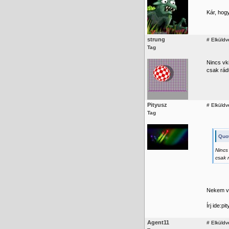
Kár, hog
strung
#
Elküldv
Tag
Nincs vk
csak rá
Pityusz
#
Elküldv
Tag
Quot
Nincs
csak 
Nekem va
Írj ide:p
Agent11
#
Elküldv