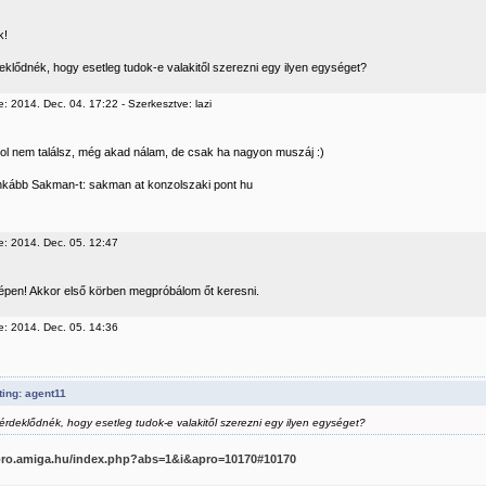
k!
deklődnék, hogy esetleg tudok-e valakitől szerezni egy ilyen egységet?
: 2014. Dec. 04. 17:22 - Szerkesztve: lazi
l nem találsz, még akad nálam, de csak ha nagyon muszáj :)
nkább Sakman-t: sakman at konzolszaki pont hu
e: 2014. Dec. 05. 12:47
épen! Akkor első körben megpróbálom őt keresni.
e: 2014. Dec. 05. 14:36
ing: agent11
 érdeklődnék, hogy esetleg tudok-e valakitől szerezni egy ilyen egységet?
apro.amiga.hu/index.php?abs=1&i&apro=10170#10170