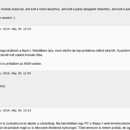
 muhely butorzat, ami kell a rend rakashoz, ami kell a party latogatok helyehez, ami kell a pa
 weeks! :)
e: 2016. Máj. 09. 10:23
megcsinálnom a flash-t. Nekiálltam újra, most elsőre tip-top probléma nélkül sikerült. Gyanít
ásnál volt valami kontakt hiba.
ki is próbálom az A500-asban.
e: 2016. Máj. 09. 11:59
rHU:
e: 2016. Máj. 09. 15:14
 is (sokadszorra) eljutok a vásárlásig. Ma kipróbáltam egy PC-s floppy-t amit természetesen 
kot olvashatott majd ez is elkezdett éktelenül nyikorogni. Több lemezen is tettem próbát, d