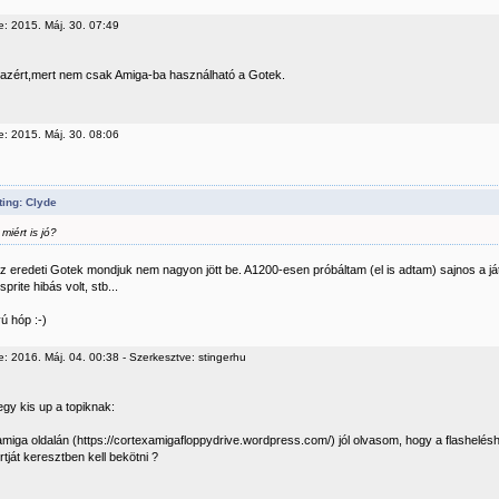
e: 2015. Máj. 30. 07:49
azért,mert nem csak Amiga-ba használható a Gotek.
e: 2015. Máj. 30. 08:06
ing: Clyde
miért is jó?
 eredeti Gotek mondjuk nem nagyon jött be. A1200-esen próbáltam (el is adtam) sajnos a ját
. sprite hibás volt, stb...
ú hóp :-)
: 2016. Máj. 04. 00:38 - Szerkesztve: stingerhu
egy kis up a topiknak:
amiga oldalán (https://cortexamigafloppydrive.wordpress.com/) jól olvasom, hogy a flashelé
tját keresztben kell bekötni ?