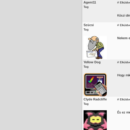
Agent11
#
Elküldv
Tag
Köszi din
Szücsi
#
Elküldv
Tag
Nekem e
Yellow Dog
#
Elküldv
Tag
Hogy mi
Clyde Radcliffe
#
Elküldv
Tag
És ez mié