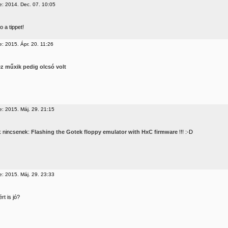
e: 2014. Dec. 07. 10:05
o a tippet!
e: 2015. Ápr. 20. 11:26
z műxik pedig olcsó volt
e: 2015. Máj. 29. 21:15
k nincsenek:
Flashing the Gotek floppy emulator with HxC firmware
!!! :-D
e: 2015. Máj. 29. 23:33
rt is jó?