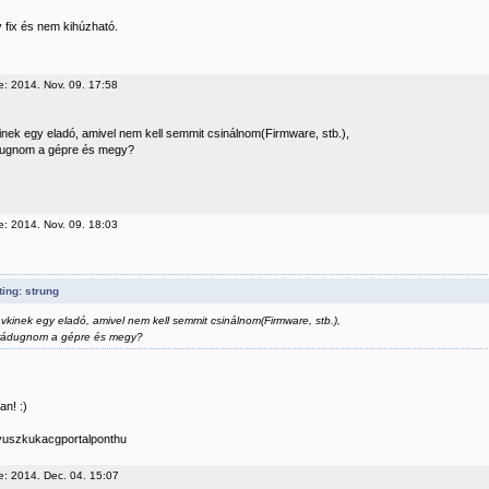
y fix és nem kihúzható.
e: 2014. Nov. 09. 17:58
inek egy eladó, amivel nem kell semmit csinálnom(Firmware, stb.),
dugnom a gépre és megy?
e: 2014. Nov. 09. 18:03
ing: strung
 vkinek egy eladó, amivel nem kell semmit csinálnom(Firmware, stb.),
rádugnom a gépre és megy?
n! :)
ityuszkukacgportalponthu
e: 2014. Dec. 04. 15:07