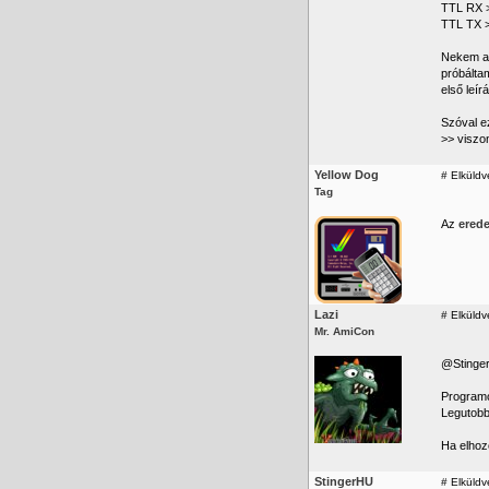
TTL RX 
TTL TX 
Nekem az
próbálta
első leír
Szóval e
>> viszon
Yellow Dog
#
Elküldv
Tag
Az
erede
Lazi
#
Elküldv
Mr. AmiCon
@Stinge
Programo
Legutobb 
Ha elhoz
StingerHU
#
Elküldve