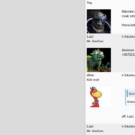
Tag
Mármint 
csak sim
Hova kel
Lazi
#
Elküldv
Mr. AmiCon
Amicon
+367021
dino
#
Elküldv
Kék troll
Quot
Amico
off: Lazi
Lazi
#
Elküldv
Mr. AmiCon