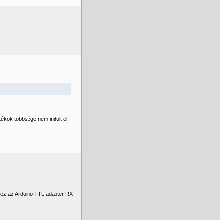
ékok többsége nem indult el,
shez az Arduino TTL adapter RX