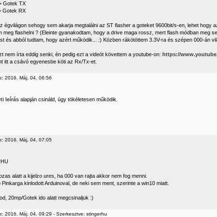
> Gotek TX
> Gotek RX
 égvilágon sehogy sem akarja megtalálni az ST flasher a goteket 9600bit/s-en, lehet hogy 
m meg flashelni ? (Eleinte gyanakodtam, hogy a drive maga rossz, mert flash módban meg se 
ást és abból tudtam, hogy azért működik... :) Közben rákötöttem 3.3V-ra és szépen 000-án világ
zt nem írta eddig senki, én pedig ezt a videót követtem a youtube-on:
https://www.youtub
t itt a csávó egyenesbe köti az Rx/Tx-et.
e: 2016. Máj. 04. 06:56
ti leírás
alapján csináld, úgy tökéletesen működik.
e: 2016. Máj. 04. 07:05
rHU
zas alatt a kijelzo ures, ha 000 van rajta akkor nem fog menni.
Pinkarga kinlodott Arduinoval, de neki sem ment, szerinte a win10 miatt.
od, 20mp/Gotek ido alatt megcsinaljuk :)
: 2016. Máj. 04. 09:29 - Szerkesztve: stingerhu