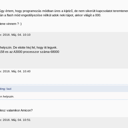
úgy értem, hogy programozás módban üres a kijelző, de nem sikerült kapcsolatot teremte
án a flash mód engedélyezése nélkül adok neki tápot, akkor világít a 000.
lene vinnem ? :)
e: 2016. Máj. 04. 10:10
helyszin. De elotte hivj fel, hogy itt legyek.
158 es az A3000 processzor száma-68000
e: 2016. Máj. 04. 10:40
ing: lazi
n helyszin.
, lesz valamikor Amicon?
e: 2016. Máj. 04. 10:51