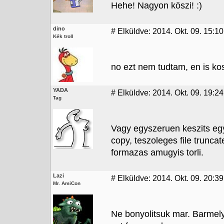
Hehe! Nagyon köszi! :)
dino
#
Elküldve: 2014. Okt. 09. 15:10
Kék troll
no ezt nem tudtam, en is kosz
YADA
#
Elküldve: 2014. Okt. 09. 19:24
Tag
Vagy egyszeruen keszits egy
copy, teszoleges file trunca
formazas amugyis torli.
Lazi
#
Elküldve: 2014. Okt. 09. 20:39
Mr. AmiCon
Ne bonyolitsuk mar. Barmely