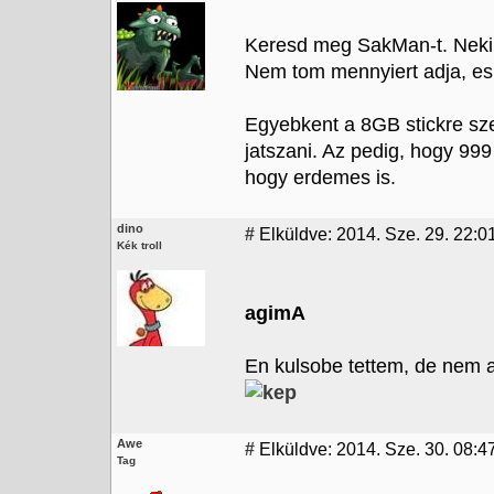
Keresd meg SakMan-t. Neki 
Nem tom mennyiert adja, es az
Egyebkent a 8GB stickre szer
jatszani. Az pedig, hogy 999
hogy erdemes is.
dino
#
Elküldve: 2014. Sze. 29. 22:0
Kék troll
agimA
En kulsobe tettem, de nem a
Awe
#
Elküldve: 2014. Sze. 30. 08:4
Tag