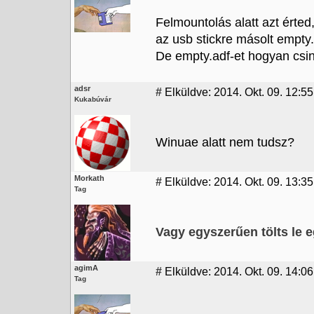
Felmountolás alatt azt érted
az usb stickre másolt empty.
De empty.adf-et hogyan csi
adsr
#
Elküldve: 2014. Okt. 09. 12:55
Kukabúvár
Winuae alatt nem tudsz?
Morkath
#
Elküldve: 2014. Okt. 09. 13:35
Tag
Vagy egyszerűen tölts le eg
agimA
#
Elküldve: 2014. Okt. 09. 14:06
Tag