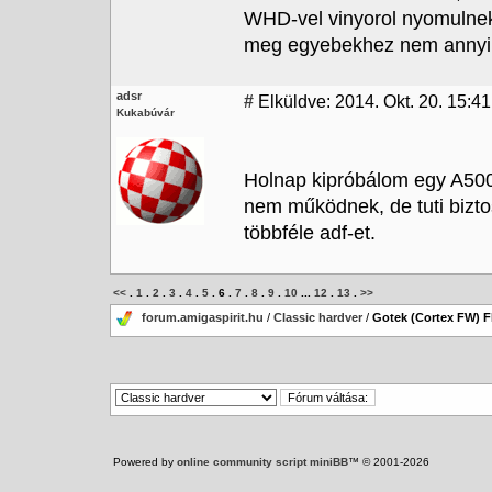
WHD-vel vinyorol nyomulnek 
meg egyebekhez nem annyir
adsr
#
Elküldve: 2014. Okt. 20. 15:41
Kukabúvár
Holnap kipróbálom egy A500-
nem működnek, de tuti bizto
többféle adf-et.
<<
.
1
.
2
.
3
.
4
.
5
.
6
.
7
.
8
.
9
.
10
...
12
.
13
.
>>
forum.amigaspirit.hu
/
Classic hardver
/
Gotek (Cortex FW) 
Powered by
online community script miniBB
™ © 2001-2026