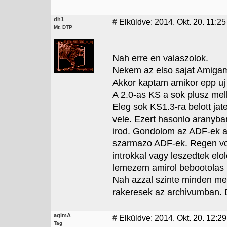
dh1
#
Elküldve: 2014. Okt. 20. 11:25
Mr. DTP
Nah erre en valaszolok.
Nekem az elso sajat Amigam
Akkor kaptam amikor epp uj 
A 2.0-as KS a sok plusz mell
Eleg sok KS1.3-ra belott jat
vele. Ezert hasonlo aranyba
irod. Gondolom az ADF-ek am
szarmazo ADF-ek. Regen volt,
introkkal vagy leszedtek elo
lemezem amirol bebootolas u
Nah azzal szinte minden me
rakeresek az archivumban. D
agimA
#
Elküldve: 2014. Okt. 20. 12:2
Tag