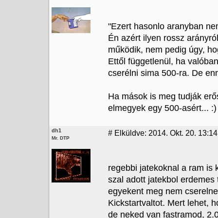
"Ezert hasonlo aranyban nem
Én azért ilyen rossz arányr
működik, nem pedig úgy, h
Ettől függetlenül, ha valóba
cserélni sima 500-ra. De en
Ha mások is meg tudják erős
elmegyek egy 500-asért... :)
dh1
#
Elküldve: 2014. Okt. 20. 13:14
Mr. DTP
regebbi jatekoknal a ram is ko
szal adott jatekbol erdemes t
egyekent meg nem cserelnem
Kickstartvaltot. Mert lehet,
de neked van fastramod, 2.0