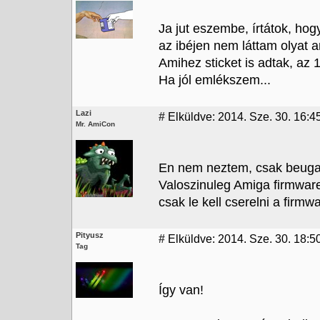
Ja jut eszembe, írtátok, hog
az ibéjen nem láttam olyat am
Amihez sticket is adtak, az 
Ha jól emlékszem...
Lazi
#
Elküldve: 2014. Sze. 30. 16:4
Mr. AmiCon
En nem neztem, csak beugat
Valoszinuleg Amiga firmware
csak le kell cserelni a firmwa
Pityusz
#
Elküldve: 2014. Sze. 30. 18:5
Tag
Így van!