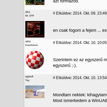
azt formazod.
dh1
#
Elküldve: 2014. Okt. 09. 23:49
Mr. DTP
en csak fogom a fejem ... es
adsr
#
Elküldve: 2014. Okt. 10. 10:05
Kukabúvár
Szerintem ez az egyszerű me
egyszerű ;-).
agimA
#
Elküldve: 2014. Okt. 10. 13:54
Tag
Mondtam nektek: kihagytam 
Most ismerkedem a WinUAE-ve