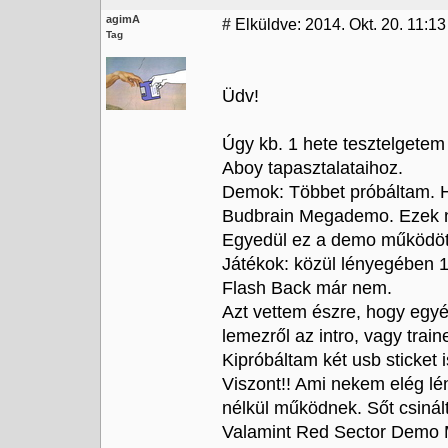
agimA
#
Elküldve: 2014. Okt. 20. 11:13
Tag
Üdv!
Úgy kb. 1 hete tesztelgetem
Aboy tapasztalataihoz.
Demok: Többet próbáltam. H
Budbrain Megademo. Ezek 
Egyedül ez a demo működöt
Játékok: közül lényegében 1
Flash Back már nem.
Azt vettem észre, hogy egy
lemezről az intro, vagy trai
Kipróbáltam két usb sticket 
Viszont!! Ami nekem elég l
nélkül működnek. Sőt csinálta
Valamint Red Sector Demo M