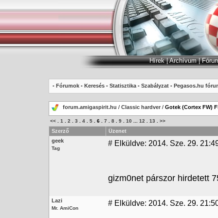
Hírek
|
Archívum
|
Fóru
-
Fórumok
-
Keresés
-
Statisztika
-
Szabályzat
-
Pegasos.hu fóru
forum.amigaspirit.hu
/
Classic hardver
/
Gotek (Cortex FW) 
<<
.
1
.
2
.
3
.
4
.
5
.
6
.
7
.
8
.
9
.
10
...
12
.
13
.
>>
Szerző
Üzenet
geek
#
Elküldve: 2014. Sze. 29. 21:4
Tag
gizm0net párszor hirdetett 75
Lazi
#
Elküldve: 2014. Sze. 29. 21:5
Mr. AmiCon