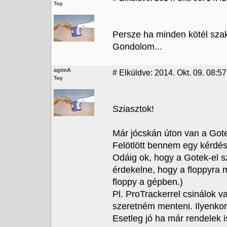
Tag
Persze ha minden kötél szak
Gondolom...
agimA
#
Elküldve: 2014. Okt. 09. 08:57
Tag
Sziasztok!
Már jócskán úton van a Gote
Felötlött bennem egy kérdés
Odáig ok, hogy a Gotek-el s
érdekelne, hogy a floppyra 
floppy a gépben.)
Pl. ProTrackerrel csinálok v
szeretném menteni. Ilyenko
Esetleg jó ha már rendelek i