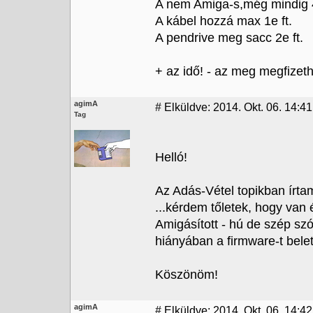
A nem Amiga-s,még mindig 4
A kábel hozzá max 1e ft.
A pendrive meg sacc 2e ft.
+ az idő! - az meg megfizeth
agimA
#
Elküldve: 2014. Okt. 06. 14:41
Tag
Helló!
Az Adás-Vétel topikban írtam
...kérdem tőletek, hogy van
Amigásított - hú de szép sz
hiányában a firmware-t belet
Köszönöm!
agimA
#
Elküldve: 2014. Okt. 06. 14:42