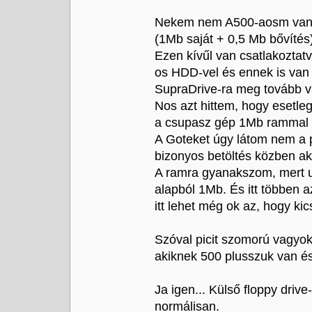
Nekem nem A500-aosm van,
(1Mb saját + 0,5 Mb bővítés
Ezen kívűl van csatlakozta
os HDD-vel és ennek is va
SupraDrive-ra meg tovább va
Nos azt hittem, hogy esetle
a csupasz gép 1Mb rammal é
A Goteket úgy látom nem a 
bizonyos betöltés közben a
A ramra gyanakszom, mert 
alapból 1Mb. És itt többen 
itt lehet még ok az, hogy kic
Szóval picit szomorú vagyo
akiknek 500 plusszuk van és 
Ja igen... Külső floppy driv
normálisan.