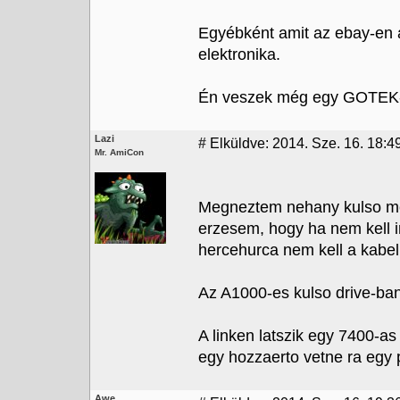
Egyébként amit az ebay-en á
elektronika.
Én veszek még egy GOTEK-et
Lazi
#
Elküldve: 2014. Sze. 16. 18:4
Mr. AmiCon
Megneztem nehany kulso meg
erzesem, hogy ha nem kell 
hercehurca nem kell a kabel
Az A1000-es kulso drive-ban
A linken latszik egy 7400-a
egy hozzaerto vetne ra egy p
Awe