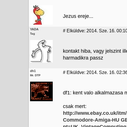
Jezus ereje...
YADA
#
Elküldve: 2014. Sze. 16. 00:1
Tag
kontakt hiba, vagy jelszint i
harmadikra passz
dh1
#
Elküldve: 2014. Sze. 16. 02:3
Mr. DTP
df1: kent valo alkalmazasa
csak mert:
http://www.ebay.co.uk/itm
Commodore-Amiga-HU GE
pt=UK_VintageComputin