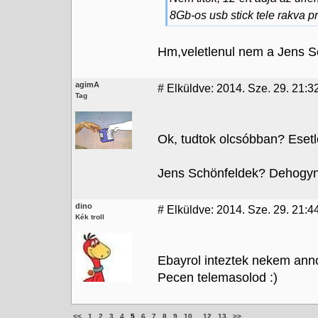
8Gb-os usb stick tele rakva 
Hm,veletlenul nem a Jens S
agimA
#
Elküldve: 2014. Sze. 29. 21:3
Tag
Ok, tudtok olcsóbban? Esetl
Jens Schönfeldek? Dehogyn
dino
#
Elküldve: 2014. Sze. 29. 21:4
Kék troll
Ebayrol inteztek nekem anno.
Pecen telemasolod :)
<<
.
1
.
2
.
3
.
4
.
5
.
6
.
7
.
8
.
9
.
10
...
12
.
13
.
>>