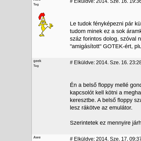
#
Elküldve: 2014. Sze. 16. 19:3
Tag
Le tudok fényképezni pár kül
tudom minek ez a sok áramkö
száz forintos dolog, szóval
"amigásított" GOTEK-ért, plus
geek
#
Elküldve: 2014. Sze. 16. 23:2
Tag
Én a belső floppy mellé gon
kapcsolót kell kötni a megha
keresztbe. A belső floppy s
lesz rákötve az emulátor.
Szerintetek ez mennyire jár
Awe
#
Elküldve: 2014. Sze. 17. 09:3