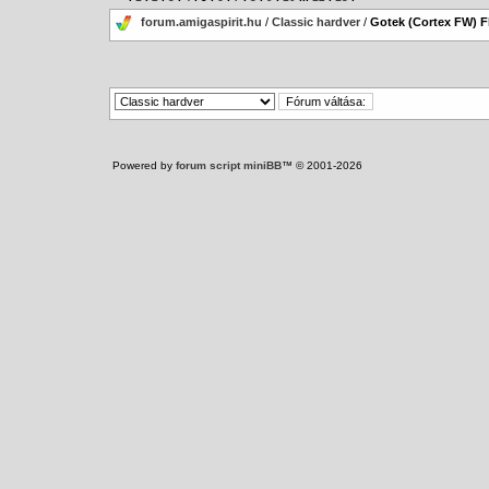
forum.amigaspirit.hu
/
Classic hardver
/
Gotek (Cortex FW) 
Powered by
forum script miniBB
™ © 2001-2026