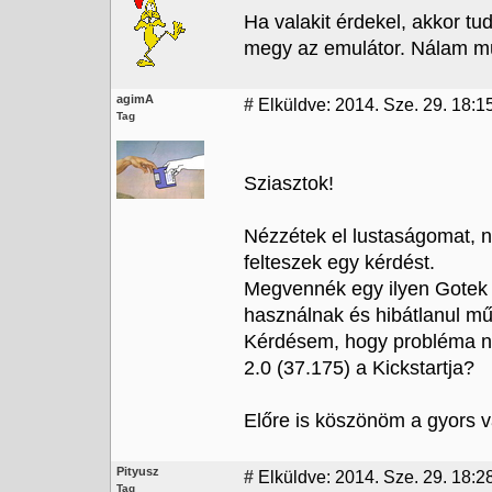
Ha valakit érdekel, akkor tu
megy az emulátor. Nálam mük
agimA
#
Elküldve: 2014. Sze. 29. 18:1
Tag
Sziasztok!
Nézzétek el lustaságomat, n
felteszek egy kérdést.
Megvennék egy ilyen Gotek f
használnak és hibátlanul mű
Kérdésem, hogy probléma né
2.0 (37.175) a Kickstartja?
Előre is köszönöm a gyors v
Pityusz
#
Elküldve: 2014. Sze. 29. 18:2
Tag