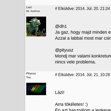
Lazi
#
Elküldve: 2014. Júl. 20. 21:24
Mr. AmiCon
@dh1
Ja gaz, hogy majd minden ev
Azzal a labbal most mar csin
@pityusz
Mondj mar valami konkretum
nincs vele problema.
Pityusz
#
Elküldve: 2014. Júl. 21. 10:28
Tag
Lázi!
Arra tökéletes! :)
Én azt használom a legkeve