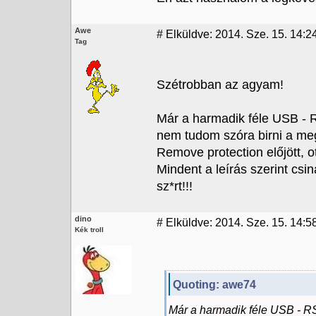
Awe
#
Elküldve: 2014. Sze. 15. 14:2
Tag
Szétrobban az agyam!
Már a harmadik féle USB - 
nem tudom szóra birni a meg
Remove protection előjött, ot
Mindent a leírás szerint cs
sz*rt!!!
dino
#
Elküldve: 2014. Sze. 15. 14:5
Kék troll
Quoting: awe74
Már a harmadik féle USB - R