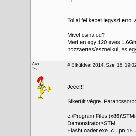
Toljal fel kepet legyszi errol
Mivel csinalod?
Mert en egy 120 eves 1.6Ghz
hozzaertes/esznelkul, es egy
Awe
#
Elküldve: 2014. Sze. 15. 19:0
Tag
Jeee!!!
Sikerült végre. Parancssorbó
c:\Program Files (x86)\STMi
Demonstrator>STM
FlashLoader.exe -c --pn 15 -