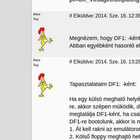
Awe
#
Elküldve: 2014. Sze. 16. 12:3
Tag
Megnézem, hogy DF1: -ként 
Abban egyébként hasonló elek
Awe
#
Elküldve: 2014. Sze. 16. 13:2
Tag
Tapasztalataim DF1: -ként:
Ha egy külsö megható helyé
re, akkor szépen müködik, d
megtalálja DF1-ként, ha csak
DF1-re bootolunk, akkor is 
1. Át kell rakni az emulátor
2. Kölső floppy meghajtó hel