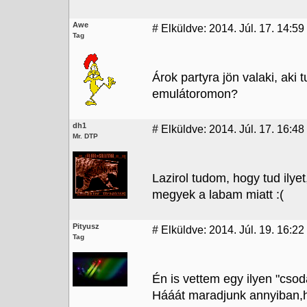
Awe
#
Elküldve: 2014. Júl. 17. 14:59
Tag
Árok partyra jön valaki, aki
emulátoromon?
dh1
#
Elküldve: 2014. Júl. 17. 16:48
Mr. DTP
Lazirol tudom, hogy tud ilyet
megyek a labam miatt :(
Pityusz
#
Elküldve: 2014. Júl. 19. 16:22
Tag
Én is vettem egy ilyen "csodát
Hááát maradjunk annyiban,hog