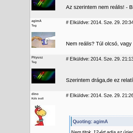
Az szerintem nem reális! - B
agimA
#
Elküldve: 2014. Sze. 29. 20:3
Tag
Nem reális? Túl olcsó, vagy 
Pityusz
#
Elküldve: 2014. Sze. 29. 21:1
Tag
Szerintem drága,de ez relatí
dino
#
Elküldve: 2014. Sze. 29. 21:2
Kék troll
Quoting: agimA
Nem titok, 12-ért adja az úr