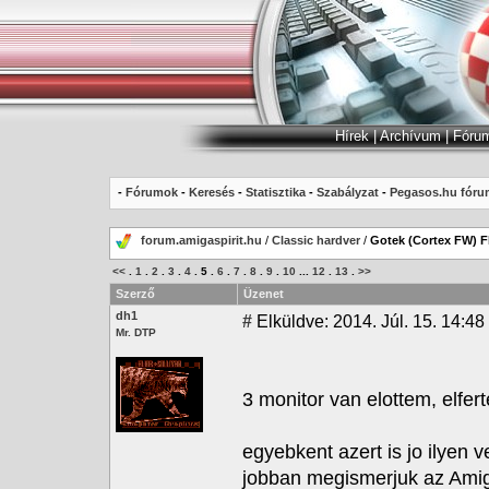
Hírek
|
Archívum
|
Fóru
-
Fórumok
-
Keresés
-
Statisztika
-
Szabályzat
-
Pegasos.hu fóru
forum.amigaspirit.hu
/
Classic hardver
/
Gotek (Cortex FW) 
<<
.
1
.
2
.
3
.
4
.
5
.
6
.
7
.
8
.
9
.
10
...
12
.
13
.
>>
Szerző
Üzenet
dh1
#
Elküldve: 2014. Júl. 15. 14:48
Mr. DTP
3 monitor van elottem, elfert
egyebkent azert is jo ilyen
jobban megismerjuk az Ami