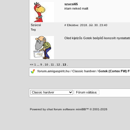
szucsi65
irtam neked mailt
Szücsi
#
Elküldve: 2018. Júl. 30. 23:40
Tag
Oled kijelzős Gotek beépítő
konzolt
nyotattat
<<
1
...
9
.
10
.
11
.
12
.
13
.
forum.amigaspirit.hu
/
Classic hardver
/
Gotek (Cortex FW) 
Powered by
chat forum software miniBB
™ © 2001-2026