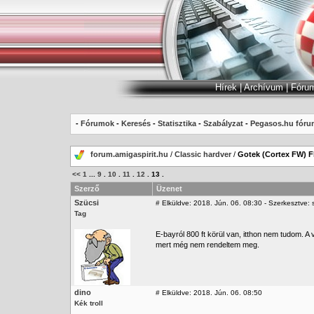
Hírek
|
Archívum
|
Fóru
-
Fórumok
-
Keresés
-
Statisztika
-
Szabályzat
-
Pegasos.hu fóru
forum.amigaspirit.hu
/
Classic hardver
/
Gotek (Cortex FW) 
<<
1
...
9
.
10
.
11
.
12
.
13
.
Szerző
Üzenet
Szücsi
#
Elküldve: 2018. Jún. 06. 08:30 - Szerkesztve: 
Tag
E-bayról 800 ft körül van, itthon nem tudom. A 
mert még nem rendeltem meg.
dino
#
Elküldve: 2018. Jún. 06. 08:50
Kék troll