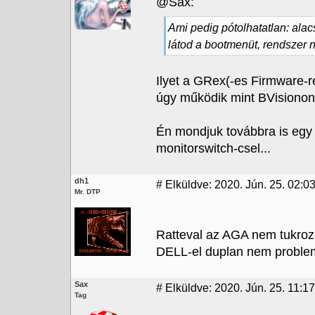
@Sax:
Ami pedig pótolhatatlan: ala
látod a bootmenüt, rendszer n
Ilyet a GRex(-es Firmware-re
úgy működik mint BVisionon/
Én mondjuk továbbra is egy jó
monitorswitch-csel...
dh1
#
Elküldve: 2020. Jún. 25. 02:0
Mr. DTP
Ratteval az AGA nem tukroz
DELL-el duplan nem problema
Sax
#
Elküldve: 2020. Jún. 25. 11:17
Tag