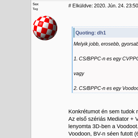
Sax
#
Elküldve: 2020. Jún. 24. 23:5
Tag
Quoting: dh1
Melyik jobb, erosebb, gyorsa
1. CS/BPPC-n es egy CVPP
vagy
2. CS/BPPC-n es egy Voodo
Konkrétumot én sem tudok m
Az első szériás Mediator +
lenyomta 3D-ben a Voodoot.
Voodoon, BV-n séen futott 