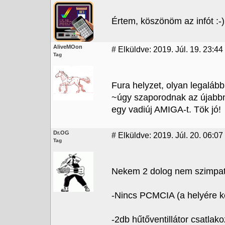
Értem, köszönöm az infót :-)
AliveMOon
#
Elküldve: 2019. Júl. 19. 23:44
Tag
Fura helyzet, olyan legaláb
~úgy szaporodnak az újabbná
egy vadiúj AMIGA-t. Tök jó!
Dr.OG
#
Elküldve: 2019. Júl. 20. 06:07
Tag
Nekem 2 dolog nem szimpat
-Nincs PCMCIA (a helyére ke
-2db hűtőventillátor csatlak