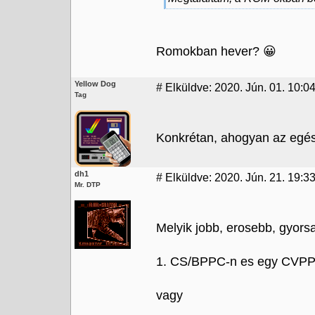
Romokban hever? 😀
Yellow Dog
#
Elküldve: 2020. Jún. 01. 10:0
Tag
Konkrétan, ahogyan az egész 
dh1
#
Elküldve: 2020. Jún. 21. 19:33
Mr. DTP
Melyik jobb, erosebb, gyor
1. CS/BPPC-n es egy CVP
vagy