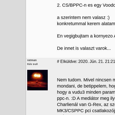
2. CS/BPPC-n es egy Vood
a szerintem nem valasz :)
konkretummal kerem alatama
En vegigbujtam a kornyezo 
De innet is valaszt varok...
ratman
#
Elküldve: 2020. Jún. 21. 21:2
Kék troll
Nem tudom. Mivel nincsen m
mondani, de betippelem, ho
hogy a vudu3 minden paramét
ppc-n. :D A mediátor meg il
Charlienál van G-Rex, az sze
MK3/CSPPC pci csatlakozójá