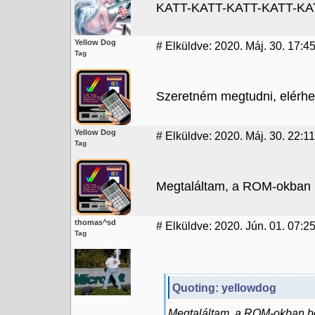
KATT-KATT-KATT-KATT-KATT
Yellow Dog
#
Elküldve: 2020. Máj. 30. 17:4
Tag
Szeretném megtudni, elérhe
Yellow Dog
#
Elküldve: 2020. Máj. 30. 22:11
Tag
Megtaláltam, a ROM-okban b
thomas^sd
#
Elküldve: 2020. Jún. 01. 07:2
Tag
Quoting: yellowdog
Megtaláltam, a ROM-okban b