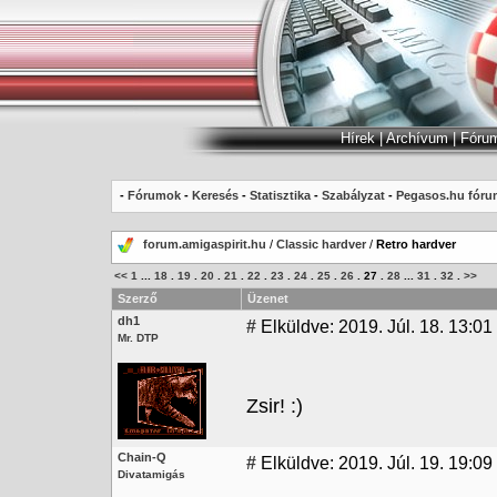
Hírek
|
Archívum
|
Fóru
-
Fórumok
-
Keresés
-
Statisztika
-
Szabályzat
-
Pegasos.hu fóru
forum.amigaspirit.hu
/
Classic hardver
/
Retro hardver
<<
1
...
18
.
19
.
20
.
21
.
22
.
23
.
24
.
25
.
26
.
27
.
28
...
31
.
32
.
>>
Szerző
Üzenet
dh1
#
Elküldve: 2019. Júl. 18. 13:01
Mr. DTP
Zsir! :)
Chain-Q
#
Elküldve: 2019. Júl. 19. 19:09
Divatamigás