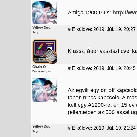
Amiga 1200 Plus:
http://w
Yellow Dog
#
Elküldve: 2019. Júl. 19. 20:27
Tag
Klassz, áber vasziszt cvej k
Chain-Q
#
Elküldve: 2019. Júl. 19. 20:45
Divatamigás
Az egyik egy on-off kapcsolo
tapon nincs kapcsolo. A mas
kell egy A1200-re, en 15 ev 
(ellentetben az 500-assal ugy
Yellow Dog
#
Elküldve: 2019. Júl. 19. 21:24
Tag