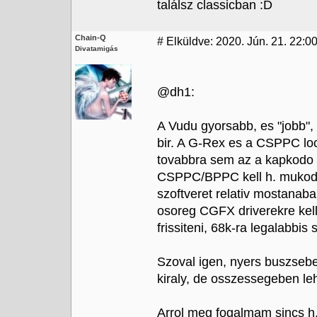
találsz classicban :D
Chain-Q
#
Elküldve: 2020. Jún. 21. 22:0
Divatamigás
@dh1:
A Vudu gyorsabb, es "jobb",
bir. A G-Rex es a CSPPC lo
tovabbra sem az a kapkodo i
CSPPC/BPPC kell h. mukod
szoftveret relativ mostana
osoreg CGFX driverekre kell
frissiteni, 68k-ra legalabbis
Szoval igen, nyers buszse
kiraly, de osszessegeben le
Arrol meg fogalmam sincs h. 