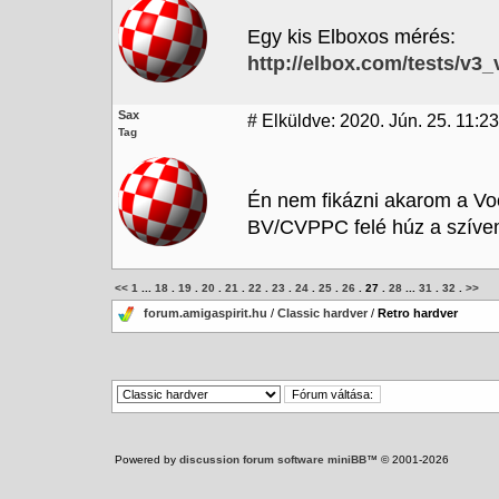
Egy kis Elboxos mérés:
http://elbox.com/tests/v3
Sax
#
Elküldve: 2020. Jún. 25. 11:23
Tag
Én nem fikázni akarom a Vo
BV/CVPPC felé húz a szívem.
<<
1
...
18
.
19
.
20
.
21
.
22
.
23
.
24
.
25
.
26
.
27
.
28
...
31
.
32
.
>>
forum.amigaspirit.hu
/
Classic hardver
/
Retro hardver
Powered by
discussion forum software miniBB
™ © 2001-2026