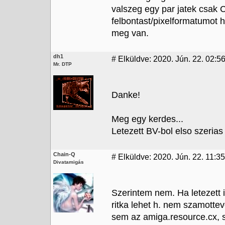
valszeg egy par jatek csak
felbontast/pixelformatumot
meg van.
dh1
#
Elküldve: 2020. Jún. 22. 02:5
Mr. DTP
Danke!
Meg egy kerdes...
Letezett BV-bol elso szeria
Chain-Q
#
Elküldve: 2020. Jún. 22. 11:35
Divatamigás
Szerintem nem. Ha letezett i
ritka lehet h. nem szamotte
sem az amiga.resource.cx, s