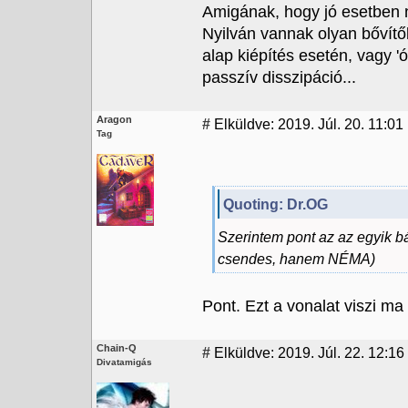
Amigának, hogy jó esetben
Nyilván vannak olyan bővítők
alap kiépítés esetén, vagy '
passzív disszipáció...
Aragon
#
Elküldve: 2019. Júl. 20. 11:01
Tag
Quoting: Dr.OG
Szerintem pont az az egyik 
csendes, hanem NÉMA)
Pont. Ezt a vonalat viszi ma
Chain-Q
#
Elküldve: 2019. Júl. 22. 12:16
Divatamigás