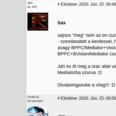
dh1
#
Elküldve: 2020. Jún. 25. 00:4
Mr. DTP
Sax
sajnos "meg" nem az en cucc
- szembesitett a kerdessel,
avagy BPPC/Mediator+Vood
BPPC+BVision/Mediator csak 
Jah es itt meg a srac altal
Mediatorba szurva :D
Divatamigasoke a vilag!!! :D
Chain-Q
#
Elküldve: 2020. Jún. 25. 00:50
Divatamigás