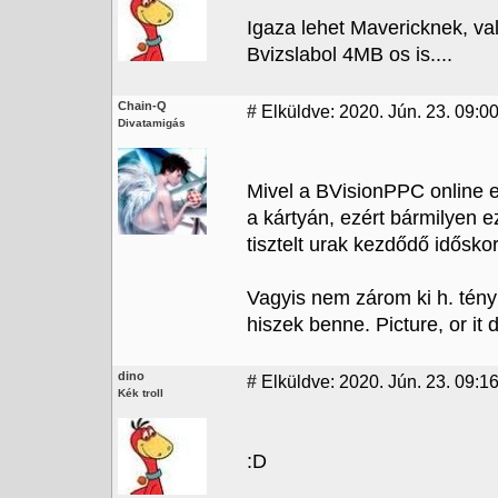
Igaza lehet Mavericknek, va
Bvizslabol 4MB os is....
Chain-Q
#
Elküldve: 2020. Jún. 23. 09:0
Divatamigás
Mivel a BVisionPPC online e
a kártyán, ezért bármilyen 
tisztelt urak kezdődő időskor
Vagyis nem zárom ki h. tényl
hiszek benne. Picture, or it 
dino
#
Elküldve: 2020. Jún. 23. 09:1
Kék troll
:D