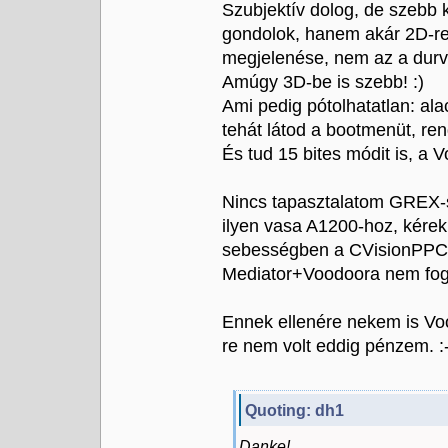
Szubjektív dolog, de szebb k
gondolok, hanem akár 2D-re
megjelenése, nem az a durv
Amúgy 3D-be is szebb! :)
Ami pedig pótolhatatlan: al
tehát látod a bootmenüt, ren
És tud 15 bites módit is, a
Nincs tapasztalatom GREX-s
ilyen vasa A1200-hoz, kére
sebességben a CVisionPPC-t
Mediator+Voodoora nem fogad
Ennek ellenére nekem is V
re nem volt eddig pénzem. :-
Quoting: dh1
Danke!