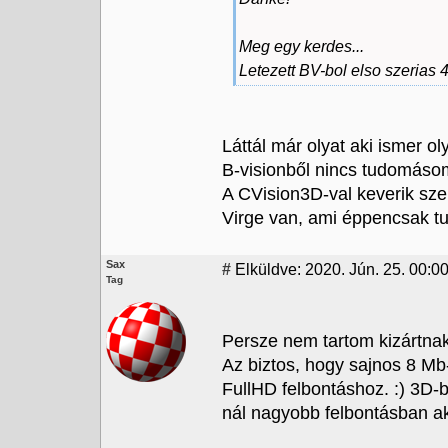
Meg egy kerdes...
Letezett BV-bol elso szerias
Láttál már olyat aki ismer oly
B-visionből nincs tudomásom
A CVision3D-val keverik sze
Virge van, ami éppencsak tu
Sax
#
Elküldve: 2020. Jún. 25. 00:0
Tag
Persze nem tartom kizártnak 
Az biztos, hogy sajnos 8 Mb
FullHD felbontáshoz. :) 3D-
nál nagyobb felbontásban ak