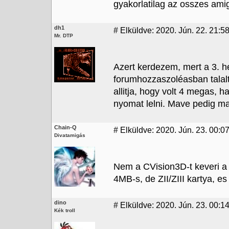
gyakorlatilag az osszes am
dh1
#
Elküldve: 2020. Jún. 22. 21:5
Mr. DTP
Azert kerdezem, mert a 3. he
forumhozzaszoléasban talalt
allitja, hogy volt 4 megas, h
nyomat lelni. Mave pedig mag
Chain-Q
#
Elküldve: 2020. Jún. 23. 00:0
Divatamigás
Nem a CVision3D-t keveri a 
4MB-s, de ZII/ZIII kartya, e
dino
#
Elküldve: 2020. Jún. 23. 00:1
Kék troll