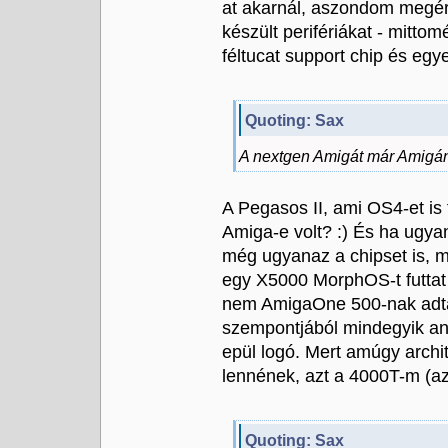
at akarnál, aszondom megér
készült perifériákat - mittom
féltucat support chip és egy
Quoting: Sax
A nextgen Amigát már Amigán
A Pegasos II, ami OS4-et is f
Amiga-e volt? :) És ha ugya
még ugyanaz a chipset is, 
egy X5000 MorphOS-t futta
nem AmigaOne 500-nak adta
szempontjából mindegyik an
epül logó. Mert amúgy arch
lennének, azt a 4000T-m (a
Quoting: Sax