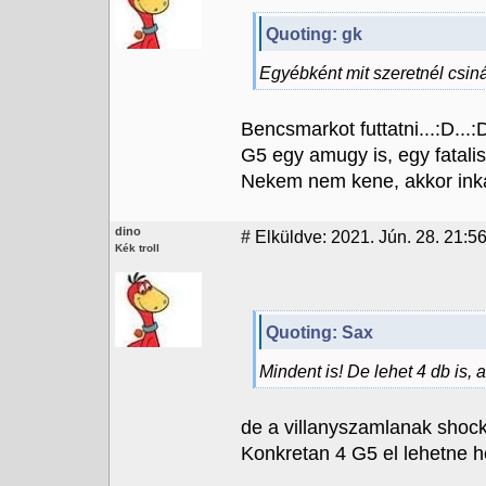
Quoting: gk
Egyébként mit szeretnél csinál
Bencsmarkot futtatni...:D...:
G5 egy amugy is, egy fatali
Nekem nem kene, akkor in
dino
#
Elküldve: 2021. Jún. 28. 21:56
Kék troll
Quoting: Sax
Mindent is! De lehet 4 db is, a
de a villanyszamlanak shock.
Konkretan 4 G5 el lehetne h