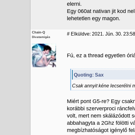
elerni.
Egy 060at nativan jit kod ne
lehetetlen egy magon.
Chain-Q
#
Elküldve: 2021. Jún. 30. 23:58
Divatamigás
Fú, ez a thread egyetlen óri
Quoting: Sax
Csak annyit kéne lecserélni m
Miért pont G5-re? Egy csak
korábbi szerverproci ráncfe
volt, mert nem skálázódott s
abbahagyta a 2Ghz fölötti vá
megbízhatóságot igénylő fe