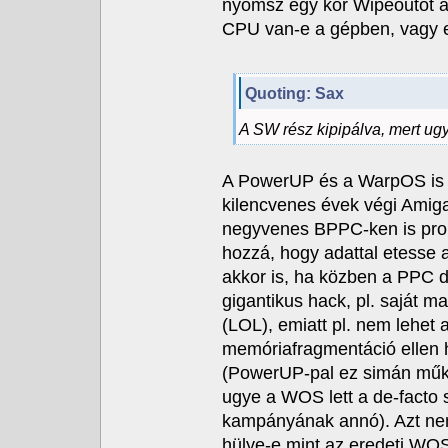
nyomsz egy kör Wipeoutot a
CPU van-e a gépben, vagy em
Quoting: Sax
A SW rész kipipálva, mert u
A PowerUP és a WarpOS is e
kilencvenes évek végi Amiga
negyvenes BPPC-ken is prob
hozzá, hogy adattal etesse 
akkor is, ha közben a PPC 
gigantikus hack, pl. saját m
(LOL), emiatt pl. nem lehet
memóriafragmentáció ellen 
(PowerUP-pal ez simán működ
ugye a WOS lett a de-facto 
kampányának annó). Azt ne
hülye-e mint az eredeti WOS