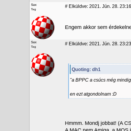
Sax
#
Elküldve: 2021. Jún. 28. 23:1
Tag
Engem akkor sem érdekelne, 
Sax
#
Elküldve: 2021. Jún. 28. 23:2
Tag
Quoting: dh1
"a BPPC a csúcs még mindig
en ezt atgondolnam :D
Hmmm. Mondj jobbat! (A CSP
A MAC nem Amiga, a MOS jó,