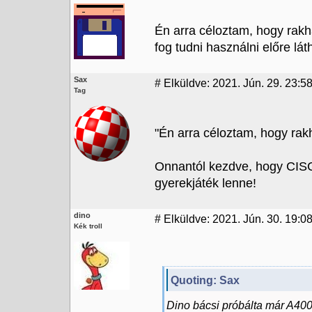
Én arra céloztam, hogy rak
fog tudni használni előre lát
Sax
#
Elküldve: 2021. Jún. 29. 23:5
Tag
"Én arra céloztam, hogy ra
Onnantól kezdve, hogy CIS
gyerekjáték lenne!
dino
#
Elküldve: 2021. Jún. 30. 19:0
Kék troll
Quoting: Sax
Dino bácsi próbálta már A400