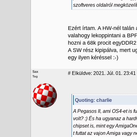
szoftveres oldalról megközel
Ezért írtam. A HW-nél talá
valahogy lekoppintani a BP
hozni a 68k procit egyDDR
A SW rész kipipálva, mert u
egy ilyen kéréssel :-)
Sax
#
Elküldve: 2021. Júl. 01. 23:41
Tag
Quoting: charlie
A Pegasos II, ami OS4-et is fu
volt? :) És ha ugyanaz a har
chipset is, mint egy AmigaO
t futtat az vajon Amiga vag