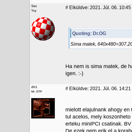
Sax
#
Elküldve: 2021. Júl. 06. 10:45
Tag
Quoting: Dr.OG
Sima matek, 640x480=307.200
Ha nem is sima matek, de h
igen. :-)
dh1
#
Elküldve: 2021. Júl. 06. 14:21
Mr. DTP
mielott elajulnank ahogy e
tul acelos, mely koszonheto
erteku miniPCI csatinak. BV
De ezek nem erik el a korab