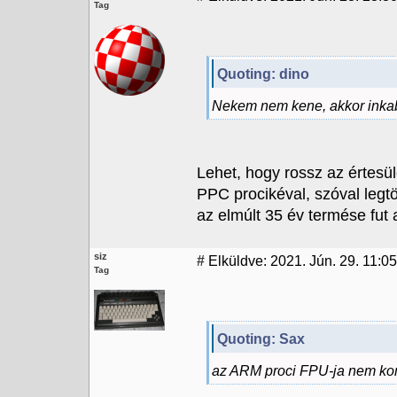
Tag
Quoting: dino
Nekem nem kene, akkor ink
Lehet, hogy rossz az értesü
PPC procikéval, szóval leg
az elmúlt 35 év termése fut 
siz
#
Elküldve: 2021. Jún. 29. 11:05
Tag
Quoting: Sax
az ARM proci FPU-ja nem kom