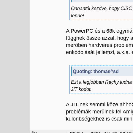
Onnantól kezdve, hogy CISC 
lenne!
A PowerPC és a 68k egymás
függnek össze azzal, hogy 
merőben hardveres probléma
enkódolását jellemzi, a.k.a.
Quoting: thomas^sd
Ezt a legjobban Rachy tudna 
JIT kodot.
A JIT-nek semmi köze ahhoz
problémák merülnek fel Ami
különbségekhez is csak mini
Sax