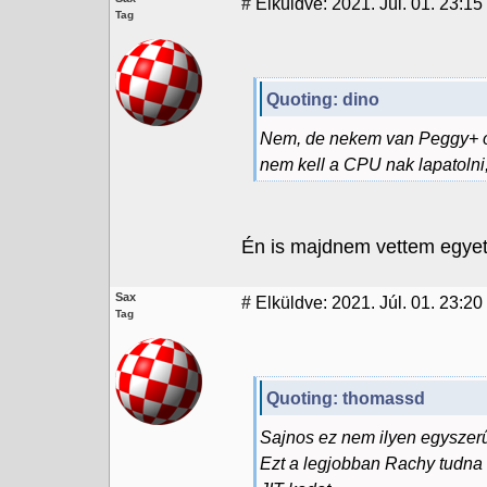
#
Elküldve: 2021. Júl. 01. 23:15
Tag
Quoting: dino
Nem, de nekem van Peggy+ o
nem kell a CPU nak lapatolni,
Én is majdnem vettem egyet,
Sax
#
Elküldve: 2021. Júl. 01. 23:20
Tag
Quoting: thomassd
Sajnos ez nem ilyen egyszer
Ezt a legjobban Rachy tudna 