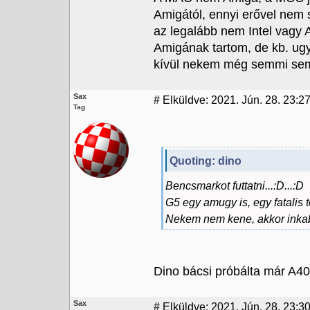
Amigától, ennyi erővel nem
az legalább nem Intel vagy
Amigának tartom, de kb. ugy
kívül nekem még semmi sem 
Sax
#
Elküldve: 2021. Jún. 28. 23:2
Tag
Quoting: dino
Bencsmarkot futtatni...:D...:D
G5 egy amugy is, egy fatalis
Nekem nem kene, akkor ink
Dino bácsi próbálta már A4
Sax
#
Elküldve: 2021. Jún. 28. 23:3