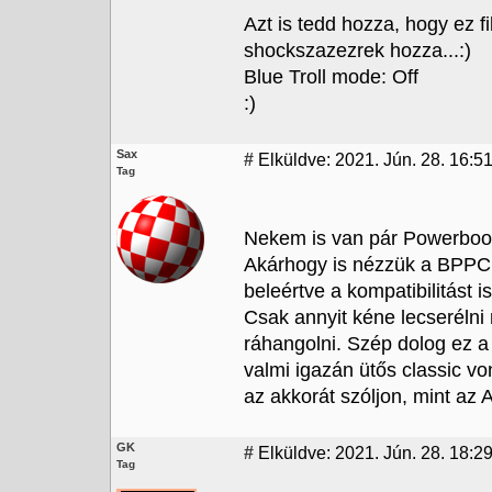
Azt is tedd hozza, hogy ez f
shockszazezrek hozza...:)
Blue Troll mode: Off
:)
Sax
#
Elküldve: 2021. Jún. 28. 16:5
Tag
Nekem is van pár Powerbook
Akárhogy is nézzük a BPPC 
beleértve a kompatibilitást i
Csak annyit kéne lecserélni 
ráhangolni. Szép dolog ez a
valmi igazán ütős classic v
az akkorát szóljon, mint az
GK
#
Elküldve: 2021. Jún. 28. 18:2
Tag