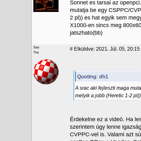
Sonnet es tarsai az openpci.
mutatja be egy CSPPC/CVPP
2 pl)) es hat egyik sem meg
X1000-en sincs meg 800x600
jatszhato(bb)
Sax
#
Elküldve: 2021. Júl. 05. 20:15
Tag
Quoting: dh1
A srac aki fejleszti maga 
melyik a jobb (Heretic 1-2 pl))
Érdekelne ez a videó. Ha les
szerintem úgy lenne igazs
CVPPC-vel is. Valami azt sú