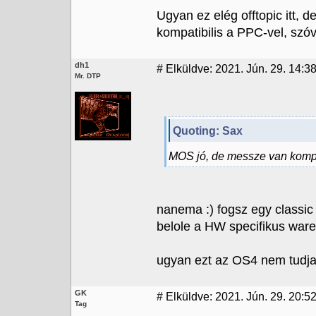
Ugyan ez elég offtopic itt,
kompatibilis a PPC-vel, szó
dh1
#
Elküldve: 2021. Jún. 29. 14:3
Mr. DTP
Quoting: Sax
MOS jó, de messze van kompat
nanema :) fogsz egy classic
belole a HW specifikus ware
ugyan ezt az OS4 nem tudj
GK
#
Elküldve: 2021. Jún. 29. 20:5
Tag