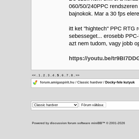
060/50/240PPC rendszeren 
bajnokok. Mar a 30 fps elere
itt ket "hightech" PPC RTG 
sebesseget... erosebb PPC-v
azt nem tudom, vagy jobb ope
https://youtu.be/tr9BI7DD
<<
.
1
.
2
.
3
.
4
.
5
.
6
.
7
.
8
.
>>
forum.amigaspirit.hu
/
Classic hardver
/
Docky-fele kutyuk
Powered by
discussion forum software miniBB
™ © 2001-2026