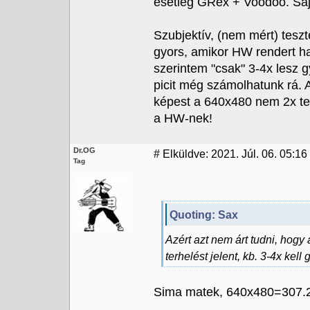
esetleg GRex + Voodoo. Saj
Szubjektív, (nem mért) tesz
gyors, amikor HW rendert 
szerintem "csak" 3-4x lesz 
picit még számolhatunk rá. 
képest a 640x480 nem 2x ter
a HW-nek!
Dr.OG
#
Elküldve: 2021. Júl. 06. 05:16
Tag
Quoting: Sax
Azért azt nem árt tudni, hog
terhelést jelent, kb. 3-4x ke
Sima matek, 640x480=307.20