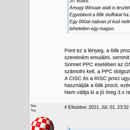
JIT kodot.
Amugy Winuae alatt is tesztel
Egyebkent a 68k stuffokat ha p
Egy 060at nativan jit kod nel
lehetetlen egy magon.
Pont ez a lényeg, a 68k pro
szeretném emulálni, semmit
Sonnet PPC esetében az OS a
számolni kell, a PPC dolgoz
A CISC és a RISC proci ugya
használják a 68k procit, ezér
Nem váltja ki a jó öreg 3.x r
Sax
#
Elküldve: 2021. Júl. 01. 23:32
Tag