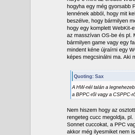
hogyha egy még gyorsabb P
lennének abból, hogy mit kel
beszélve, hogy bármilyen mod
hogy egy komplett WebKit-et
az masszívan OS-be és pl. M
bármilyen game vagy egy faé
mindent kéne újraírni egy W
képes megcsinálni ma. Aki m
Quoting: Sax
A HW-nél talán a legnehezeb
a BPPC-ről vagy a CSPPC-rő
Nem hiszem hogy az osztott
rengeteg cucc megoldja, pl.
Sonnet cuccokat, a PPC vag
akkor még ilyesmiket nem i