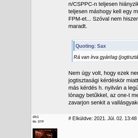
n/CSPPC-n teljesen hiányzi
teljesen máshogy kell egy m
FPM-et... Szóval nem hiszem
maradt.
Quoting: Sax
Rá van írva gyárilag (jogtisz
Nem úgy volt, hogy ezek n
jogtisztasági kérdéskör miat
más kérdés h. nyilván a leg
lónagy betűkkel, az one-t me
zavarjon senkit a vallásgyak
dh1
#
Elküldve: 2021. Júl. 02. 13:48
Mr. DTP