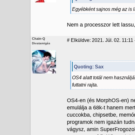
Egyébként sajnos még az is la
Nem a processzor lett lassu,
Chain-Q
#
Elküldve: 2021. Júl. 02. 11:11 
Divatamigás
Quoting: Sax
OS4 alatt totál nem használjá
futtatni rajta.
OS4-en (és MorphOS-en) nem
emulálja a 68k-t hanem mert
cuccokba, chipsetbe, memória
programok nem igazán tudna
vágysz, amin SuperFrogozol