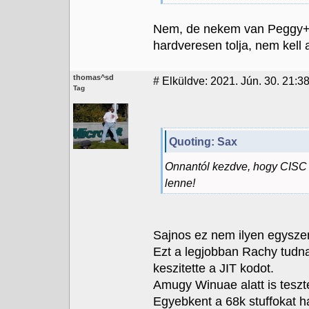
Nem, de nekem van Peggy+
hardveresen tolja, nem kell 
thomas^sd
#
Elküldve: 2021. Jún. 30. 21:3
Tag
Quoting: Sax
Onnantól kezdve, hogy CISC 
lenne!
Sajnos ez nem ilyen egysze
Ezt a legjobban Rachy tudn
keszitette a JIT kodot.
Amugy Winuae alatt is teszte
Egyebkent a 68k stuffokat ha