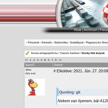
Hírek
|
Archívum
|
Fóru
-
Fórumok
-
Keresés
-
Statisztika
-
Szabályzat
-
Pegasos.hu fóru
forum.amigaspirit.hu
/
Classic hardver
/
Docky-fele kutyuk
<<
.
1
.
2
.
3
.
4
.
5
.
6
.
7
.
8
.
>>
Szerző
Üzenet
dino
#
Elküldve: 2021. Jún. 27. 20:09
Kék troll
Quoting: gk
Nekem van ilyenem, bár A1200