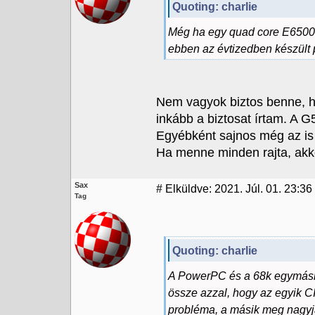
Quoting: charlie
Még ha egy quad core E6500-
ebben az évtizedben készült p
Nem vagyok biztos benne, h
inkább a biztosat írtam. A
Egyébként sajnos még az is l
Ha menne minden rajta, akk
Sax
#
Elküldve: 2021. Júl. 01. 23:36
Tag
Quoting: charlie
A PowerPC és a 68k egymásh
össze azzal, hogy az egyik 
probléma, a másik meg nagyjáb