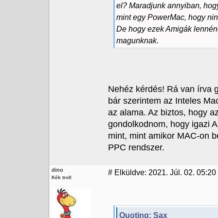
el? Maradjunk annyiban, ho
mint egy PowerMac, hogy ninc
De hogy ezek Amigák lennéne
magunknak.
Nehéz kérdés! Rá van írva g
bár szerintem az Inteles 
az alama. Az biztos, hogy
gondolkodnom, hogy igazi A
mint, mint amikor MAC-on be
PPC rendszer.
dino
#
Elküldve: 2021. Júl. 02. 05:20
Kék troll
Quoting: Sax