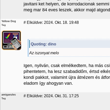
javitani ket helyen, de korrodacionak sem
meg mar 84 eves leszek, akkor majd atgond
Yellow Dog
#
Elküldve: 2024. Okt. 18. 19:48
Tag
Quoting: dino
Az iszonyat melo
Igen, nyilván, csak elmélkedtem, ha más cs
pihentetem, ha lesz szabadidőm, értsd elké
kondi pakkot, valamint újra átnézem és átfo
eladom így ahogyan van.
amigarules
#
Elküldve: 2024. Okt. 31. 17:25
Tag