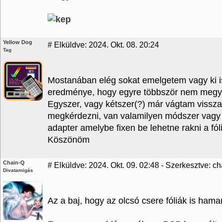
Yellow Dog
#
Elküldve: 2024. Okt. 08. 20:24
Tag
Mostanában elég sokat emelgetem vagy ki is
eredménye, hogy egyre többször nem megy 
Egyszer, vagy kétszer(?) már vágtam vissza 
megkérdezni, van valamilyen módszer vagy a
adapter amelybe fixen be lehetne rakni a fól
Köszönöm
Chain-Q
#
Elküldve: 2024. Okt. 09. 02:48 - Szerkesztve: ch
Divatamigás
Az a baj, hogy az olcsó csere fóliák is ha