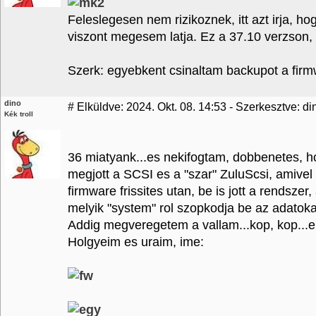
Feleslegesen nem rizikoznek, itt azt irja, h
viszont megesem latja. Ez a 37.10 verzson, 
Szerk: egyebkent csinaltam backupot a firm
dino
#
Elküldve: 2024. Okt. 08. 14:53 - Szerkesztve: di
Kék troll
36 miatyank...es nekifogtam, dobbenetes, ho
megjott a SCSI es a "szar" ZuluScsi, amive
firmware frissites utan, be is jott a rendsz
melyik "system" rol szopkodja be az adatoka
Addig megveregetem a vallam...kop, kop...el
Holgyeim es uraim, ime: