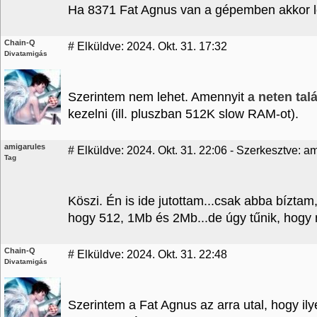
Ha 8371 Fat Agnus van a gépemben akkor 
Chain-Q
#
Elküldve: 2024. Okt. 31. 17:32
Divatamigás
Szerintem nem lehet. Amennyit
a neten tal
kezelni (ill. pluszban 512K slow RAM-ot).
amigarules
#
Elküldve: 2024. Okt. 31. 22:06 - Szerkesztve: a
Tag
Köszi. Én is ide jutottam...csak abba bízt
hogy 512, 1Mb és 2Mb...de úgy tűnik, hogy 
Chain-Q
#
Elküldve: 2024. Okt. 31. 22:48
Divatamigás
Szerintem a Fat Agnus az arra utal, hogy il