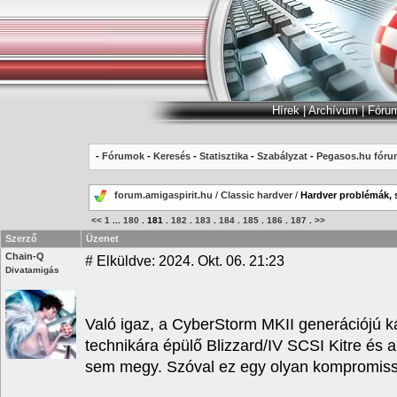
Hírek
|
Archívum
|
Fóru
-
Fórumok
-
Keresés
-
Statisztika
-
Szabályzat
-
Pegasos.hu fóru
forum.amigaspirit.hu
/
Classic hardver
/
Hardver problémák, 
<<
1
...
180
.
181
.
182
.
183
.
184
.
185
.
186
.
187
.
>>
Szerző
Üzenet
Chain-Q
#
Elküldve: 2024. Okt. 06. 21:23
Divatamigás
Való igaz, a CyberStorm MKII generációjú ká
technikára épülő Blizzard/IV SCSI Kitre és 
sem megy. Szóval ez egy olyan kompromissz