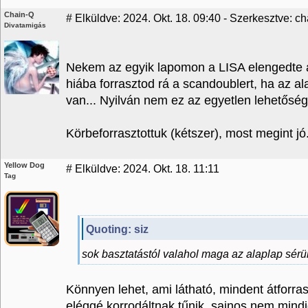
Chain-Q
#
Elküldve: 2024. Okt. 18. 09:40 - Szerkesztve: ch
Divatamigás
Nekem az egyik lapomon a LISA elengedte a f
hiába forrasztod rá a scandoublert, ha az a
van... Nyilván nem ez az egyetlen lehetőség
Körbeforrasztottuk (kétszer), most megint jó
Yellow Dog
#
Elküldve: 2024. Okt. 18. 11:11
Tag
Quoting: siz
sok basztatástól valahol maga az alaplap sérül
Könnyen lehet, ami látható, mindent átforrasz
eléggé korrodáltnak tűnik, sajnos nem mindig