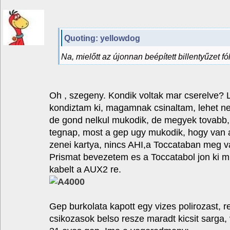
Quoting: yellowdog
Na, mielőtt az újonnan beépített billentyűzet fó
Oh , szegeny. Kondik voltak mar cserelve? 
kondiztam ki, magamnak csinaltam, lehet nem
de gond nelkul mukodik, de megyek tovabb, 
tegnap, most a gep ugy mukodik, hogy van 
zenei kartya, nincs AHI,a Toccataban meg v
Prismat bevezetem es a Toccatabol jon ki m
kabelt a AUX2 re.
Gep burkolata kapott egy vizes polirozast, r
csikozasok belso resze maradt kicsit sarga