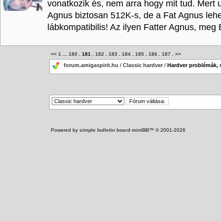
vonatkozik és, nem arra hogy mit tud. Mert u
Agnus biztosan 512K-s, de a Fat Agnus le
lábkompatibilis! Az ilyen Fatter Agnus, meg
<<
1
...
180
.
181
.
182
.
183
.
184
.
185
.
186
.
187
.
>>
forum.amigaspirit.hu
/
Classic hardver
/
Hardver problémák, 
Powered by
simple bulletin board miniBB
™ © 2001-2026