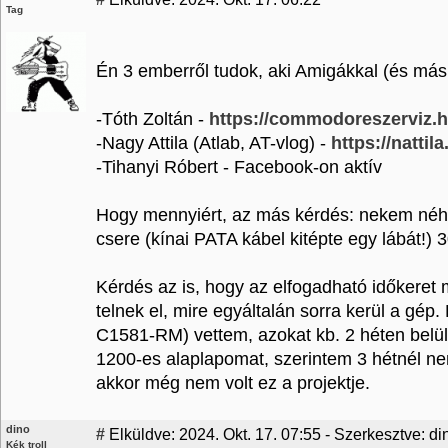
Tag
Én 3 emberről tudok, aki Amigákkal (és más r
-Tóth Zoltán -
https://commodoreszerviz.h
-Nagy Attila (Atlab, AT-vlog) -
https://nattil
-Tihanyi Róbert - Facebook-on aktív
Hogy mennyiért, az más kérdés: nekem néhán
csere (kínai PATA kábel kitépte egy lábát!) 
Kérdés az is, hogy az elfogadható időkeret 
telnek el, mire egyáltalán sorra kerül a gé
C1581-RM) vettem, azokat kb. 2 héten belül
1200-es alaplapomat, szerintem 3 hétnél ne
akkor még nem volt ez a projektje.
dino
#
Elküldve: 2024. Okt. 17. 07:55 - Szerkesztve: di
Kék troll