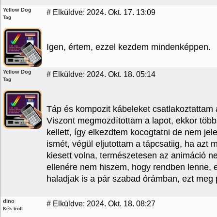
Yellow Dog
#
Elküldve: 2024. Okt. 17. 13:09
Tag
Igen, értem, ezzel kezdem mindenképpen.
Yellow Dog
#
Elküldve: 2024. Okt. 18. 05:14
Tag
Táp és kompozit kábeleket csatlakoztattam az 
Viszont megmozdítottam a lapot, ekkor többsz
kellett, így elkezdtem kocogtatni de nem jele
ismét, végül eljutottam a tápcsatiig, ha az
kiesett volna, természetesen az animáció n
ellenére nem hiszem, hogy rendben lenne, 
haladjak is a pár szabad órámban, ezt meg 
dino
#
Elküldve: 2024. Okt. 18. 08:27
Kék troll