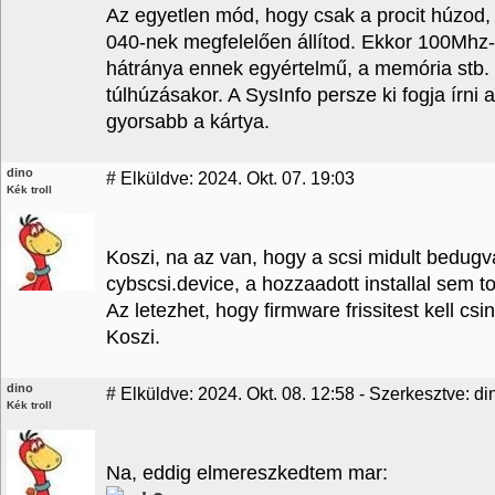
Az egyetlen mód, hogy csak a procit húzod,
040-nek megfelelően állítod. Ekkor 100Mhz-s
hátránya ennek egyértelmű, a memória stb.
túlhúzásakor. A SysInfo persze ki fogja írn
gyorsabb a kártya.
dino
#
Elküldve: 2024. Okt. 07. 19:03
Kék troll
Koszi, na az van, hogy a scsi midult bedug
cybscsi.device, a hozzaadott installal sem t
Az letezhet, hogy firmware frissitest kell cs
Koszi.
dino
#
Elküldve: 2024. Okt. 08. 12:58 - Szerkesztve: di
Kék troll
Na, eddig elmereszkedtem mar: