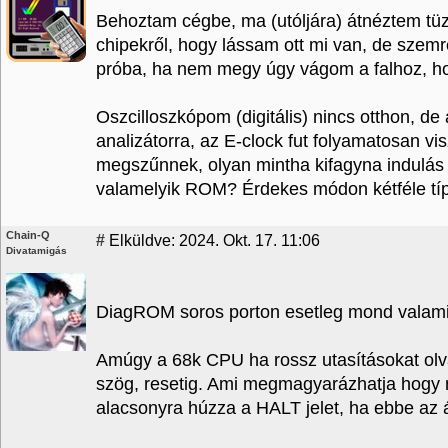
Behoztam cégbe, ma (utóljára) átnéztem tü
chipekről, hogy lássam ott mi van, de szemr
próba, ha nem megy úgy vágom a falhoz, hog
Oszcilloszkópom (digitális) nincs otthon, de
analizátorra, az E-clock fut folyamatosan v
megszűnnek, olyan mintha kifagyna indulás 
valamelyik ROM? Érdekes módon kétféle típ
Chain-Q
#
Elküldve: 2024. Okt. 17. 11:06
Divatamigás
DiagROM soros porton esetleg mond valami
Amúgy a 68k CPU ha rossz utasításokat olva
szög, resetig. Ami megmagyarázhatja hogy mi
alacsonyra húzza a HALT jelet, ha ebbe az á