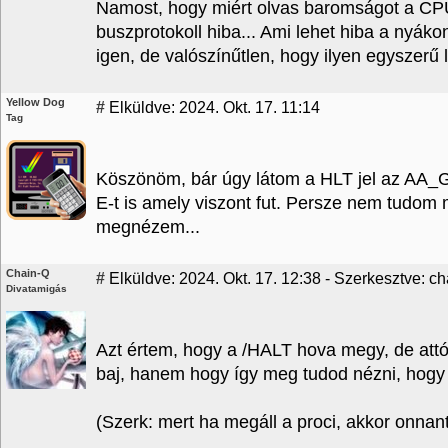
Namost, hogy miért olvas baromságot a CPU,
buszprotokoll hiba... Ami lehet hiba a nyáko
igen, de valószínűtlen, hogy ilyen egyszerű 
Yellow Dog
#
Elküldve: 2024. Okt. 17. 11:14
Tag
Köszönöm, bár úgy látom a HLT jel az AA_GA
E-t is amely viszont fut. Persze nem tudom mi
megnézem...
Chain-Q
#
Elküldve: 2024. Okt. 17. 12:38 - Szerkesztve: ch
Divatamigás
Azt értem, hogy a /HALT hova megy, de att
baj, hanem hogy így meg tudod nézni, hogy 
(Szerk: mert ha megáll a proci, akkor onnan