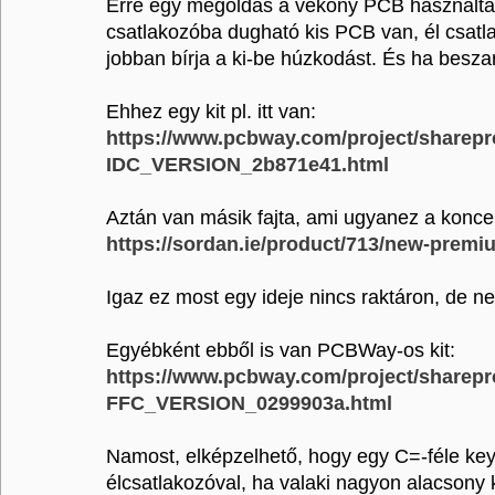
Erre egy megoldás a vékony PCB használta k
csatlakozóba dugható kis PCB van, él csatla
jobban bírja a ki-be húzkodást. És ha beszar
Ehhez egy kit pl. itt van:
https://www.pcbway.com/project/sh
IDC_VERSION_2b871e41.html
Aztán van másik fajta, ami ugyanez a koncepc
https://sordan.ie/product/713/new-prem
Igaz ez most egy ideje nincs raktáron, de 
Egyébként ebből is van PCBWay-os kit:
https://www.pcbway.com/project/sh
FFC_VERSION_0299903a.html
Namost, elképzelhető, hogy egy C=-féle k
élcsatlakozóval, ha valaki nagyon alacsony 