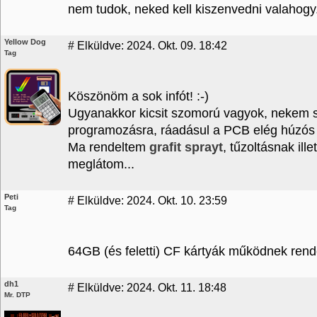
nem tudok, neked kell kiszenvedni valahogy
Yellow Dog
#
Elküldve: 2024. Okt. 09. 18:42
Tag
Köszönöm a sok infót! :-)
Ugyanakkor kicsit szomorú vagyok, nekem szó 
programozásra, ráadásul a PCB elég húzós 
Ma rendeltem
grafit sprayt
, tűzoltásnak il
meglátom...
Peti
#
Elküldve: 2024. Okt. 10. 23:59
Tag
64GB (és feletti) CF kártyák működnek re
dh1
#
Elküldve: 2024. Okt. 11. 18:48
Mr. DTP