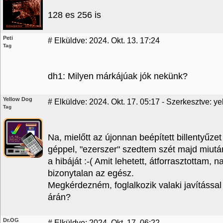
128 es 256 is
Peti
#
Elküldve: 2024. Okt. 13. 17:24
Tag
dh1: Milyen márkájúak jók nekünk?
Yellow Dog
#
Elküldve: 2024. Okt. 17. 05:17 - Szerkesztve: y
Tag
Na, mielőtt az újonnan beépített billentyűzet
géppel, "ezerszer" szedtem szét majd miutá
a hibáját :-( Amit lehetett, átforrasztottam, 
bizonytalan az egész.
Megkérdezném, foglalkozik valaki javítással
árán?
Dr.OG
#
Elküldve: 2024. Okt. 17. 06:22