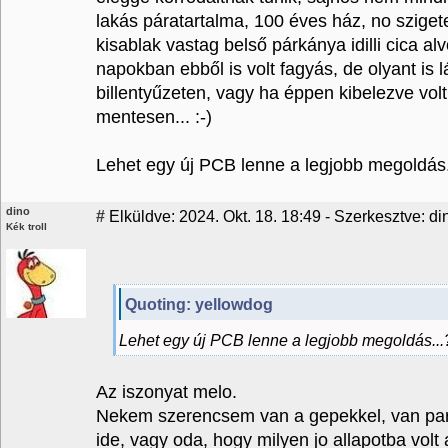
lakás páratartalma, 100 éves ház, no szigete
kisablak vastag belső párkánya idilli cica 
napokban ebből is volt fagyás, de olyant is 
billentyűzeten, vagy ha éppen kibelezve volt 
mentesen... :-)
Lehet egy új PCB lenne a legjobb megoldás.
dino
#
Elküldve: 2024. Okt. 18. 18:49 - Szerkesztve: di
Kék troll
Quoting: yellowdog
Lehet egy új PCB lenne a legjobb megoldás...
Az iszonyat melo.
Nekem szerencsem van a gepekkel, van para
ide, vagy oda, hogy milyen jo allapotba volt 