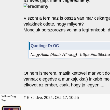
31 eves gep. Ime a vegeredmeny:
Viszont a fem haz is ossza van mar csikarga
valakinek otlete, hogy milyent?
Mondjuk porszorozas volna a legfrankobb, 
Quoting: Dr.OG
-Nagy Attila (Atlab, AT-vlog) -
https://nattila.
Ot nem ismerem, masik kettovel mar volt do
vannak elegedve a munkajukkal) inkabb me
elkovet az ember, csak, hogy jo legyen....
Yellow Dog
#
Elküldve: 2024. Okt. 17. 10:55
Tag