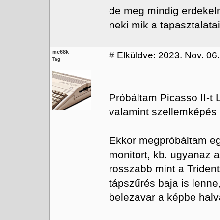
de meg mindig erdekeln
neki mik a tapasztalatai
mc68k
#
Elküldve: 2023. Nov. 06
Tag
Próbáltam Picasso II-t
valamint szellemképés i
Ekkor megpróbáltam egy
monitort, kb. ugyanaz a
rosszabb mint a Trident
tápszűrés baja is lenn
belezavar a képbe halvá