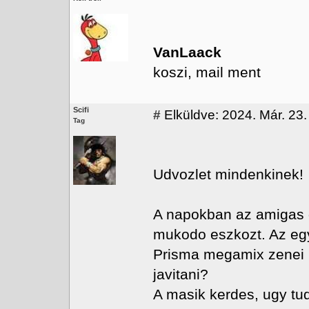
VanLaack
koszi, mail ment
Scifi
#
Elküldve: 2024. Már. 23. 
Tag
Udvozlet mindenkinek!
A napokban az amigas 
mukodo eszkozt. Az egy
Prisma megamix zenei k
javitani?
A masik kerdes, ugy tu