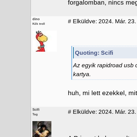
forgalomban, nincs me
dino
#
Elküldve: 2024. Már. 23.
Kék troll
Quoting: Scifi
Az egyik rapidroad usb 
kartya.
huh, mi lett ezekkel, m
Scifi
#
Elküldve: 2024. Már. 23. 
Tag