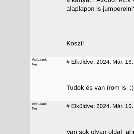
a kartya... A2000. REV 
alaplapon is jumpereln
Koszi!
VanLaack
#
Elküldve: 2024. Már. 16.
Tag
Tudok és van írom is. :)
VanLaack
#
Elküldve: 2024. Már. 16.
Tag
Van sok olyan oldal, aho