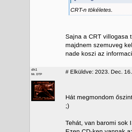
CRT-n tökéletes.
Sajna a CRT villogasa 
majdnem szemuveg kell.
nade koszi az informaci
dh1
#
Elküldve: 2023. Dec. 16
Mr. DTP
Hát megmondom őszintén
;)
Tehát, van baromi sok
Ezen CD-ken vannak az 