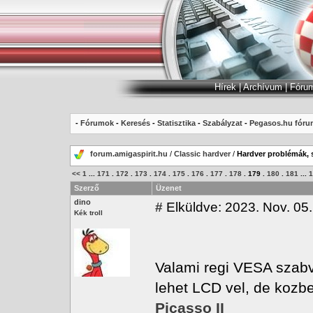
Hírek
|
Archívum
|
Fóru
-
Fórumok
-
Keresés
-
Statisztika
-
Szabályzat
-
Pegasos.hu fóru
forum.amigaspirit.hu
/
Classic hardver
/
Hardver problémák, 
<<
1
...
171
.
172
.
173
.
174
.
175
.
176
.
177
.
178
.
179
.
180
.
181
...
1
Szerző
Üzenet
dino
#
Elküldve: 2023. Nov. 05.
Kék troll
Valami regi VESA szabva
lehet LCD vel, de kozbe
Picasso II