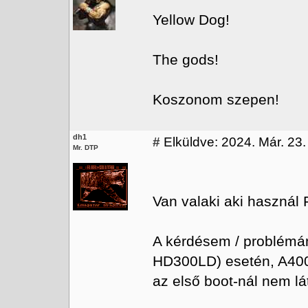
Yellow Dog!
The gods!
Koszonom szepen!
dh1
#
Elküldve: 2024. Már. 23.
Mr. DTP
Van valaki aki használ
A kérdésem / problém
HD300LD) esetén, A4000
az első boot-nál nem lát