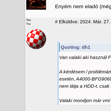
Enyém nem eladó (még 
Sax
#
Elküldve: 2024. Már. 27.
Tag
Quoting: dh1
Van valaki aki használ
A kérdésem / problém
esetén, A4000-BFG9060, 
nem látja a HDD-t, csak 
Valaki mondjon már vmi 