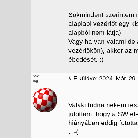
Sokmindent szerintem ne
alaplapi vezérlőt egy k
alapból nem látja)
Vagy ha van valami del
vezérlőkön), akkor az 
ébedését. :)
Sax
#
Elküldve: 2024. Már. 29.
Tag
Valaki tudna nekem tes
jutottam, hogy a SW él
hiányában eddig futotta
. :-(