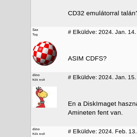
CD32 emulátorral talán?
Sax
#
Elküldve: 2024. Jan. 14.
Tag
ASIM CDFS?
dino
#
Elküldve: 2024. Jan. 15.
Kék troll
En a DiskImaget haszna
Amineten fent van.
dino
#
Elküldve: 2024. Feb. 13.
Kék troll