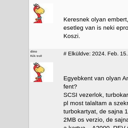
Keresnek olyan embert, l
esetleg van is neki epro
Koszi.
dino
#
Elküldve: 2024. Feb. 15.
Kék troll
Egyebkent van olyan A
fent?
SCSI vezerlok, turboka
pl most talaltam a sz
turbokartyat, de sajna 
2MB os verzio, de sajna