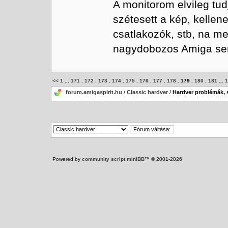
A monitorom elvileg tu
szétesett a kép, kell
csatlakozók, stb, na m
nagydobozos Amiga se
<<
1
...
171
.
172
.
173
.
174
.
175
.
176
.
177
.
178
.
179
.
180
.
181
...
1
forum.amigaspirit.hu
/
Classic hardver
/
Hardver problémák, 
Powered by
community script miniBB
™ © 2001-2026