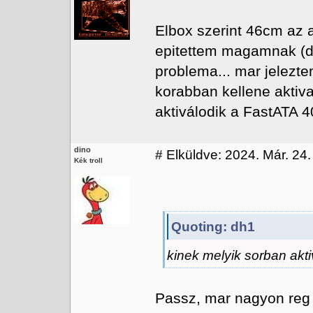
Elbox szerint 46cm az a
epitettem magamnak (de
problema... mar jelezte
korabban kellene aktival
aktiválodik a FastATA 
dino
#
Elküldve: 2024. Már. 24.
Kék troll
Quoting: dh1
kinek melyik sorban akt
Passz, mar nagyon reg 