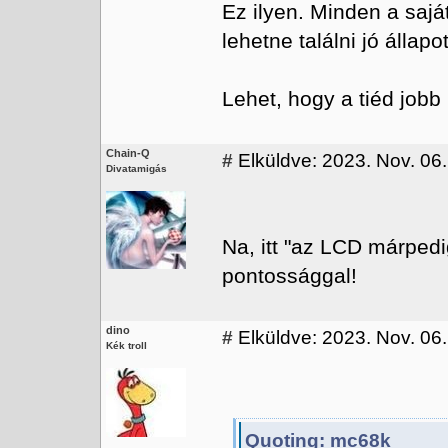
Ez ilyen. Minden a sajá
lehetne találni jó állapo
Lehet, hogy a tiéd jobb
Chain-Q
#
Elküldve: 2023. Nov. 06.
Divatamigás
Na, itt "az LCD márpedi
pontossággal!
dino
#
Elküldve: 2023. Nov. 06.
Kék troll
Quoting: mc68k