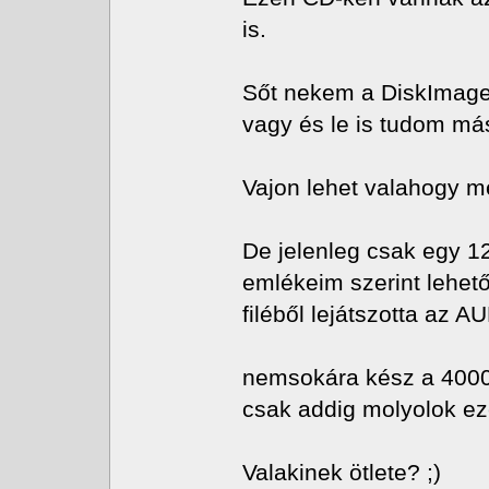
is.
Sőt nekem a DiskImage G
vagy és le is tudom más
Vajon lehet valahogy me
De jelenleg csak egy 1
emlékeim szerint lehet
filéből lejátszotta az AU
nemsokára kész a 4000
csak addig molyolok ez
Valakinek ötlete? ;)