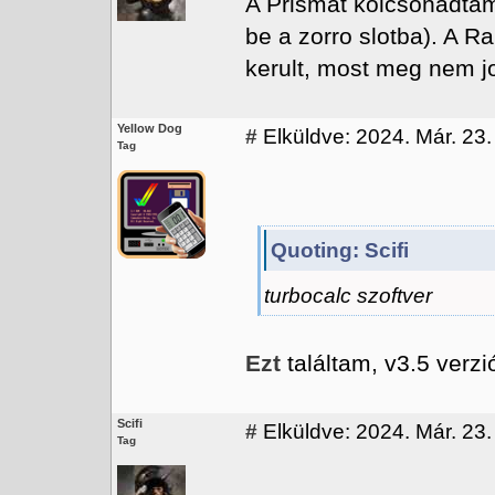
A Prismat kolcsonadtam 
be a zorro slotba). A R
kerult, most meg nem jo
Yellow Dog
#
Elküldve: 2024. Már. 23.
Tag
Quoting: Scifi
turbocalc szoftver
Ezt
találtam, v3.5 verzi
Scifi
#
Elküldve: 2024. Már. 23.
Tag