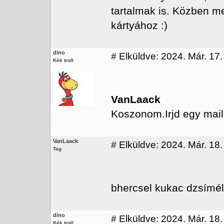
tartalmak is. Közben me
kártyához :)
dino
#
Elküldve: 2024. Már. 17.
Kék troll
VanLaack
Koszonom.Irjd egy mail
VanLaack
#
Elküldve: 2024. Már. 18.
Tag
bhercsel kukac dzsímé
dino
#
Elküldve: 2024. Már. 18.
Kék troll