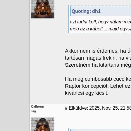
Quoting: dh1
azt tudni kell, hogy nálam mé
meg az a kábelt ... majd egysz
Akkor nem is érdemes, ha ú
tartósan magas frekin, ha viszo
Szeretném ha kitartana még 
Ha meg combosabb cucc kelle
Raptor koncepciót. Lehet ez
kíváncsi egy kicsit.
Calhoun
#
Elküldve: 2025. Nov. 25. 21:5
Tag