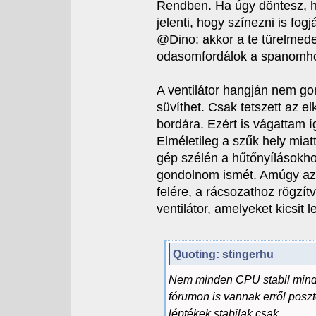
Rendben. Ha úgy döntesz, hog
jelenti, hogy színezni is fogj
@Dino: akkor a te türelmed
odasomfordálok a spanomho
A ventilátor hangján nem go
süvíthet. Csak tetszett az el
bordára. Ezért is vágattam íg
Elméletileg a szűk hely miatt
gép szélén a hűtőnyílásokhoz
gondolnom ismét. Amúgy az i
felére, a rácsozathoz rögzítv
ventilátor, amelyeket kicsit
Quoting: stingerhu
Nem minden CPU stabil minden
fórumon is vannak erről posz
léptékek stabilak csak.