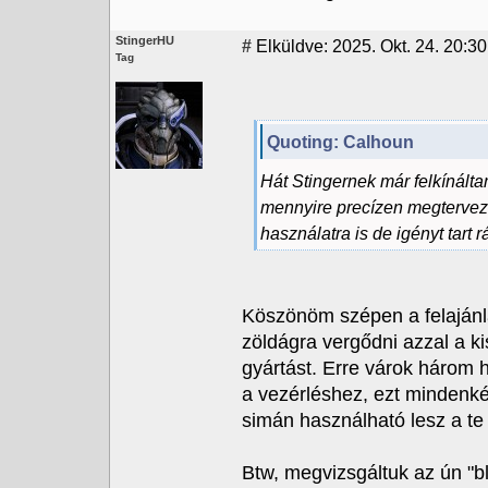
StingerHU
#
Elküldve: 2025. Okt. 24. 20:30
Tag
Quoting: Calhoun
Hát Stingernek már felkínált
mennyire precízen megtervez 
használatra is de igényt tart r
Köszönöm szépen a felajánlá
zöldágra vergődni azzal a ki
gyártást. Erre várok három
a vezérléshez, ezt mindenké
simán használható lesz a te
Btw, megvizsgáltuk az ún "bl