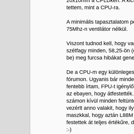
20x10mm a CPLDken. A kics
tettem, mint a CPU-ra.
A minimális tapasztalatom p
75Mhz-n ventilátor nélkül.
Viszont tudnod kell, hogy v
szétfagy minden, 58,25-ön (
be) meg furcsa hibákat gener
De a CPU-m egy különlegessé
fórumon. Ugyanis bár minden
fentebb írtam, FPU-t igény
az ebayen, hogy átfestették.
számon kívül minden feltün
vezérlt anno valakit, hogy i
maszkkal, hogy aztán L88M le
festettek át teljes értékűre
:-)