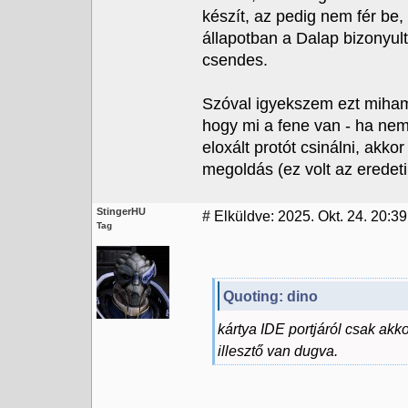
készít, az pedig nem fér be
állapotban a Dalap bizonyul
csendes.
Szóval igyekszem ezt mihama
hogy mi a fene van - ha nem
eloxált protót csinálni, akko
megoldás (ez volt az eredeti 
StingerHU
#
Elküldve: 2025. Okt. 24. 20:39
Tag
Quoting: dino
kártya IDE portjáról csak akk
illesztő van dugva.