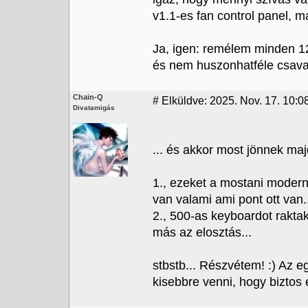
v1.1-es fan control panel, m
Ja, igen: remélem minden 120
és nem huszonhatféle csavarh
Chain-Q
#
Elküldve: 2025. Nov. 17. 10:0
Divatamigás
... és akkor most jönnek majd
1., ezeket a mostani modern
van valami ami pont ott van.
2., 500-as keyboardot rakta
más az elosztás...
stbstb... Részvétem! :) Az 
kisebbre venni, hogy biztos