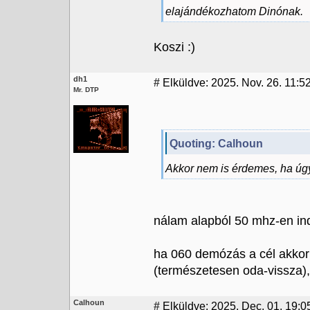
elajándékozhatom Dinónak.
Koszi :)
dh1
#
Elküldve: 2025. Nov. 26. 11:5
Mr. DTP
Quoting: Calhoun
Akkor nem is érdemes, ha úgy
nálam alapból 50 mhz-en in
ha 060 demózás a cél akkor 
(természetesen oda-vissza), 
Calhoun
#
Elküldve: 2025. Dec. 01. 19:0