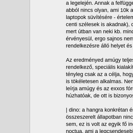
a legelején. Annak a felfüg
abból nincs olyan, ami 10k a
laptopok süvítésére - értel
centi szélesek is akadnak),
mert útban van neki kb. min
érvényesül, ergo sajnos nem
rendelkezésre álló helyet és 
Az eredményed amúgy teljese
rendelkező, speciális kialak
tényleg csak az a célja, hogy
is tökéletesen alkalmas. Ne
leírja amúgy és az exxos fó
húzhatóak, de ott is bizonyo
| dino: a hangra konkrétan é
összeszerelt állapotban nin
sem, ez is volt az egyik fő 
noctua, ami a legcsendesebb