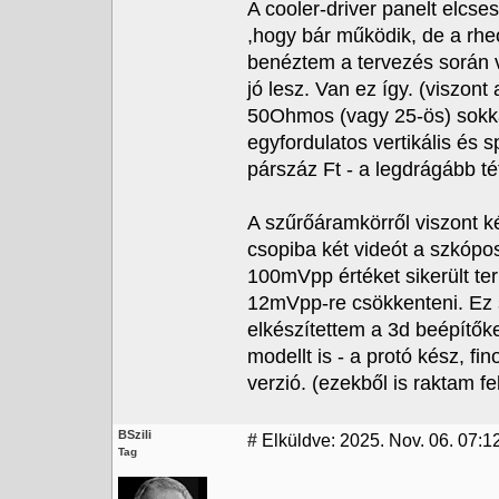
A cooler-driver panelt elcse
,hogy bár működik, de a rh
benéztem a tervezés során vm
jó lesz. Van ez így. (viszon
50Ohmos (vagy 25-ös) sokkal
egyfordulatos vertikális és
párszáz Ft - a legdrágább té
A szűrőáramkörről viszont 
csopiba két videót a szkópo
100mVpp értéket sikerült te
12mVpp-re csökkenteni. Ez 
elkészítettem a 3d beépítőke
modellt is - a protó kész, 
verzió. (ezekből is raktam fe
BSzili
#
Elküldve: 2025. Nov. 06. 07:1
Tag