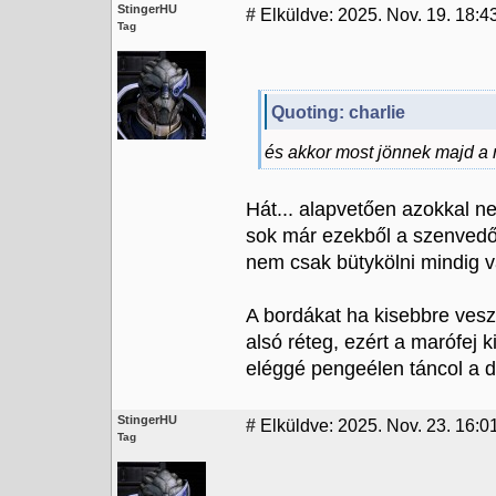
StingerHU
#
Elküldve: 2025. Nov. 19. 18:4
Tag
Quoting: charlie
és akkor most jönnek majd a r
Hát... alapvetően azokkal n
sok már ezekből a szenvedős 
nem csak bütykölni mindig v
A bordákat ha kisebbre vesz
alsó réteg, ezért a marófej ki
eléggé pengeélen táncol a d
StingerHU
#
Elküldve: 2025. Nov. 23. 16:0
Tag