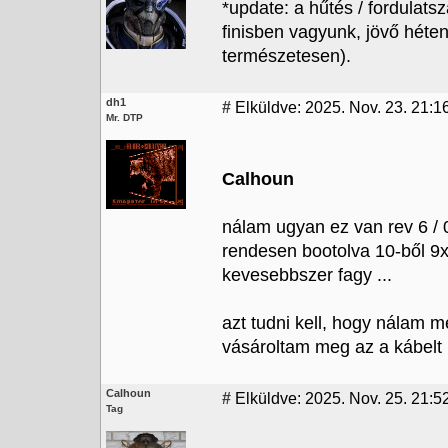
*update: a hűtés / fordulat
finisben vagyunk, jövő héte
természetesen).
dh1
#
Elküldve: 2025. Nov. 23. 21:1
Mr. DTP
Calhoun
nálam ugyan ez van rev 6 / 
rendesen bootolva 10-ből 9x
kevesebbszer fagy ...
azt tudni kell, hogy nálam m
vásároltam meg az a kábelt .
Calhoun
#
Elküldve: 2025. Nov. 25. 21:5
Tag