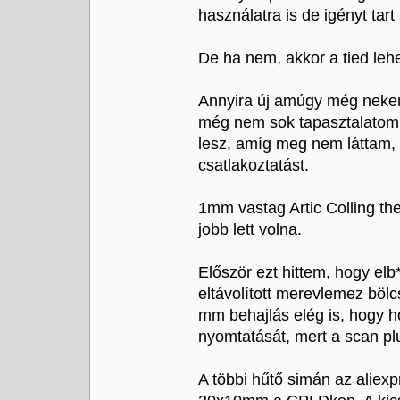
használatra is de igényt tart 
De ha nem, akkor a tied leh
Annyira új amúgy még nekem
még nem sok tapasztalatom 
lesz, amíg meg nem láttam, 
csatlakoztatást.
1mm vastag Artic Colling the
jobb lett volna.
Először ezt hittem, hogy el
eltávolított merevlemez bölcs
mm behajlás elég is, hogy h
nyomtatását, mert a scan plu
A többi hűtő simán az alie