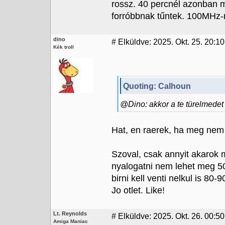
rossz. 40 percnél azonban 
forróbbnak tűntek. 100MHz-re 
dino
#
Elküldve: 2025. Okt. 25. 20:10
Kék troll
Quoting: Calhoun
@Dino: akkor a te türelmedet
Hat, en raerek, ha meg nem h
Szoval, csak annyit akarok
nyalogatni nem lehet meg 5
birni kell venti nelkul is 8
Jo otlet. Like!
Lt. Reynolds
#
Elküldve: 2025. Okt. 26. 00:50
Amiga Maniac