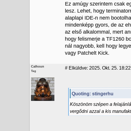
Ez amúgy szerintem csak egy
lesz. Lehet, hogy terminator
alaplapi IDE-n nem bootolhat
mindenképp gyors, de az ehi
az első alkalommal, mert an
hogy felismerje a TF1260 boo
nál nagyobb, kell hogy leg
vagy Patchelt Kick.
Calhoun
#
Elküldve: 2025. Okt. 25. 18:22
Tag
Quoting: stingerhu
Köszönöm szépen a felajánlás
vergődni azzal a kis manufakt