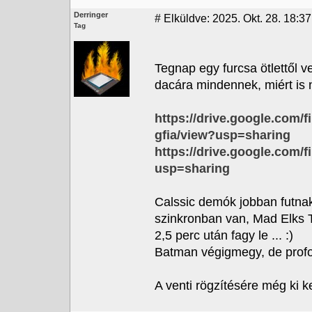
Derringer
#
Elküldve: 2025. Okt. 28. 18:37
Tag
Tegnap egy furcsa ötlettől v
dacára mindennek, miért is
https://drive.google.co
gfia/view?usp=sharing
https://drive.google.com
usp=sharing
Calssic demók jobban futnak 
szinkronban van, Mad Elks
2,5 perc után fagy le ... :)
Batman végigmegy, de profou
A venti rögzítésére még ki ke