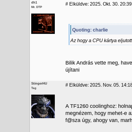
dh1
#
Elküldve: 2025. Okt. 30. 20:39
Mr. DTP
Quoting: charlie
Az hogy a CPU kártya eljutot
Bilik András vette meg, have
újítani
StingerHU
#
Elküldve: 2025. Nov. 05. 14:18
Tag
A TF1260 coolinghoz: holnap
megnézem, hogy mehet-e az 
f@sza úgy, ahogy van, marha