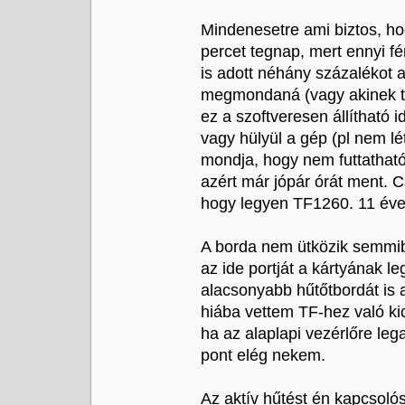
Mindenesetre ami biztos, ho
percet tegnap, mert ennyi f
is adott néhány százalékot 
megmondaná (vagy akinek tö
ez a szoftveresen állítható 
vagy hülyül a gép (pl nem lé
mondja, hogy nem futtatható
azért már jópár órát ment. 
hogy legyen TF1260. 11 évet
A borda nem ütközik semmibe
az ide portját a kártyának l
alacsonyabb hűtőtbordát is 
hiába vettem TF-hez való kic
ha az alaplapi vezérlőre leg
pont elég nekem.
Az aktív hűtést én kapcsoló