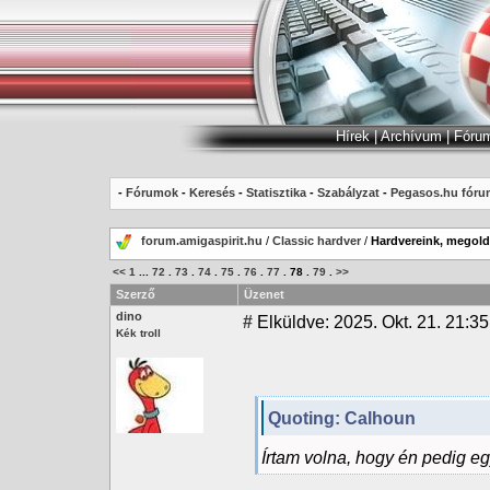
Hírek
|
Archívum
|
Fóru
-
Fórumok
-
Keresés
-
Statisztika
-
Szabályzat
-
Pegasos.hu fóru
forum.amigaspirit.hu
/
Classic hardver
/
Hardvereink, megoldá
<<
1
...
72
.
73
.
74
.
75
.
76
.
77
.
78
.
79
.
>>
Szerző
Üzenet
dino
#
Elküldve: 2025. Okt. 21. 21:35
Kék troll
Quoting: Calhoun
Írtam volna, hogy én pedig eg