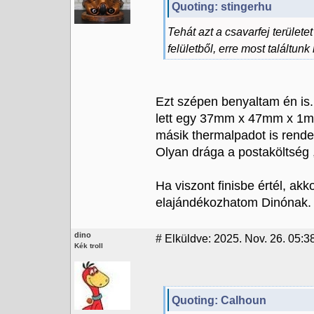
Quoting: stingerhu
Tehát azt a csavarfej terület
felületből, erre most találtun
Ezt szépen benyaltam én is
lett egy 37mm x 47mm x 1mm 
másik thermalpadot is rende
Olyan drága a postaköltség 
Ha viszont finisbe értél, ak
elajándékozhatom Dinónak. M
dino
#
Elküldve: 2025. Nov. 26. 05:3
Kék troll
Quoting: Calhoun