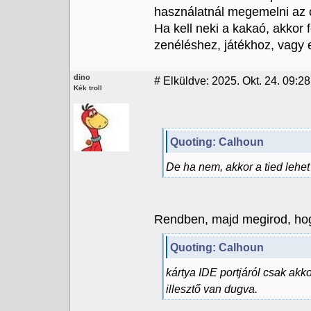
használatnál megemelni az ór
Ha kell neki a kakaó, akkor 
zenéléshez, játékhoz, vagy 
dino
#
Elküldve: 2025. Okt. 24. 09:28
Kék troll
Quoting: Calhoun
De ha nem, akkor a tied lehe
Rendben, majd megirod, hogy
Quoting: Calhoun
kártya IDE portjáról csak akk
illesztő van dugva.