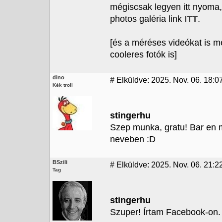
mégiscsak legyen itt nyoma,
photos galéria link
ITT
.
[és a méréses videókat is m
cooleres fotók is]
dino
#
Elküldve: 2025. Nov. 06. 18:0
Kék troll
stingerhu
Szep munka, gratu! Bar en 
neveben :D
BSzili
#
Elküldve: 2025. Nov. 06. 21:2
Tag
stingerhu
Szuper! Írtam Facebook-on.