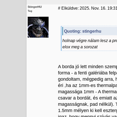
StingerHU
#
Elküldve: 2025. Nov. 16. 19:31
Tag
Quoting: stingerhu
holnap végre nálam lesz a p
elox meg a sorozat
A borda jó lett minden szemp
forma - a fenti galériába fe
gondoltam, mégpedig arra, h
éri ,ha az 1mm-es thermalpad
magassága 1mm - A thermal p
csavar a bordát, és emiatt a
magasságnak, pad nélkül). T
1.5mm mélyen ki kell eszterg
igaz, hogy mennyi szívás van