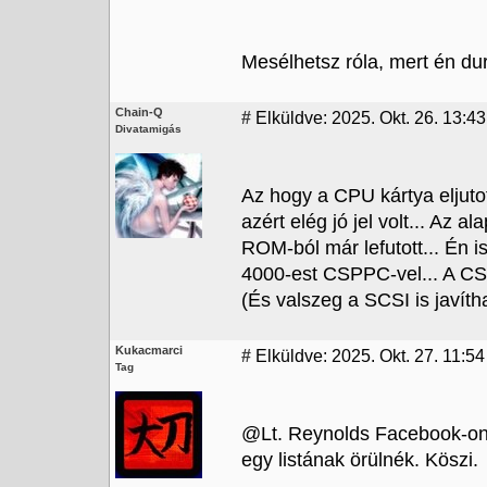
Mesélhetsz róla, mert én dur
Chain-Q
#
Elküldve: 2025. Okt. 26. 13:43
Divatamigás
Az hogy a CPU kártya eljutot
azért elég jó jel volt... Az 
ROM-ból már lefutott... Én
4000-est CSPPC-vel... A CS
(És valszeg a SCSI is javít
Kukacmarci
#
Elküldve: 2025. Okt. 27. 11:54
Tag
@Lt. Reynolds Facebook-on 
egy listának örülnék. Köszi.