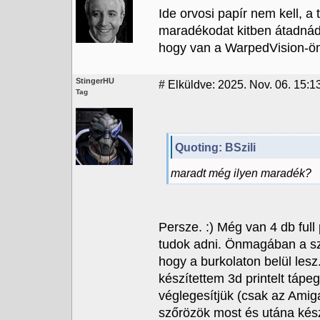
Ide orvosi papír nem kell, a
maradékodat kitben átadnád
hogy van a WarpedVision-öm
StingerHU
#
Elküldve: 2025. Nov. 06. 15:13
Tag
Quoting: BSzili
maradt még ilyen maradék?
Persze. :) Még van 4 db ful
tudok adni. Önmagában a sz
hogy a burkolaton belül les
készítettem 3d printelt táp
véglegesítjük (csak az Amig
szőrözök most és utána kész