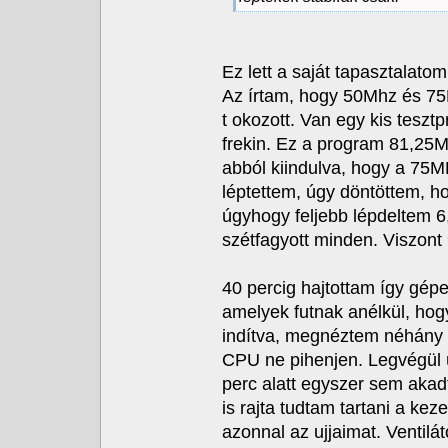
Ez lett a saját tapasztalatom
Az írtam, hogy 50Mhz és 75MH
t okozott. Van egy kis tesz
frekin. Ez a program 81,25M
abból kiindulva, hogy a 75MH
léptettem, úgy döntöttem, ho
úgyhogy feljebb lépdeltem 6
szétfagyott minden. Viszont 
40 percig hajtottam így gép
amelyek futnak anélkül, hog
indítva, megnéztem néhány r
CPU ne pihenjen. Legvégül ú
perc alatt egyszer sem akad
is rajta tudtam tartani a ke
azonnal az ujjaimat. Ventilá