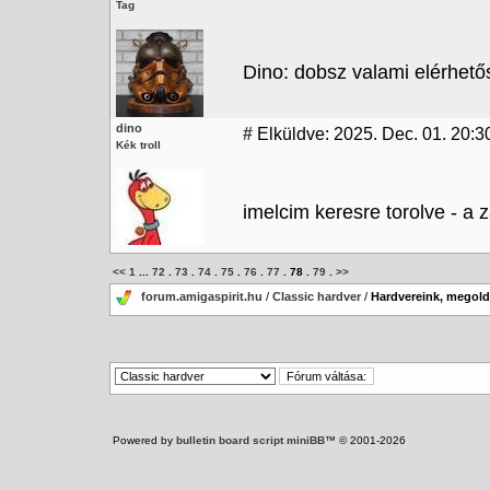
Tag
Dino: dobsz valami elérhető
dino
#
Elküldve: 2025. Dec. 01. 20:3
Kék troll
imelcim keresre torolve - a 
<<
1
...
72
.
73
.
74
.
75
.
76
.
77
.
78
.
79
.
>>
forum.amigaspirit.hu
/
Classic hardver
/
Hardvereink, megoldá
Powered by
bulletin board script miniBB
™ © 2001-2026