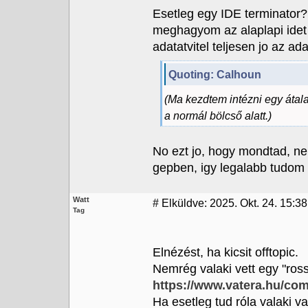
Esetleg egy IDE terminator
meghagyom az alaplapi ide
adatatvitel teljesen jo az ad
Quoting: Calhoun
(Ma kezdtem intézni egy átala
a normál bölcső alatt.)
No ezt jo, hogy mondtad, n
gepben, igy legalabb tudom 
Watt
#
Elküldve: 2025. Okt. 24. 15:38
Tag
Elnézést, ha kicsit offtopic.
Nemrég valaki vett egy "ross
https://www.vatera.hu/co
Ha esetleg tud róla valaki va