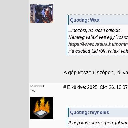
Quoting: Watt
Elnézést, ha kicsit offtopic.
Nemrég valaki vett egy "rossz
https://www.vatera.hu/com
Ha esetleg tud róla valaki val
A gép köszöni szépen, jól va
Derringer
#
Elküldve: 2025. Okt. 26. 13:07
Tag
Quoting: reynolds
A gép köszöni szépen, jól van.