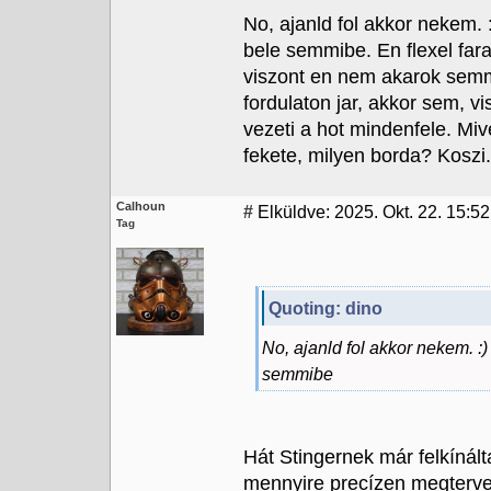
No, ajanld fol akkor nekem.
bele semmibe. En flexel far
viszont en nem akarok semm
fordulaton jar, akkor sem, 
vezeti a hot mindenfele. Miv
fekete, milyen borda? Koszi.
Calhoun
#
Elküldve: 2025. Okt. 22. 15:52
Tag
Quoting: dino
No, ajanld fol akkor nekem. 
semmibe
Hát Stingernek már felkínál
mennyire precízen megtervez