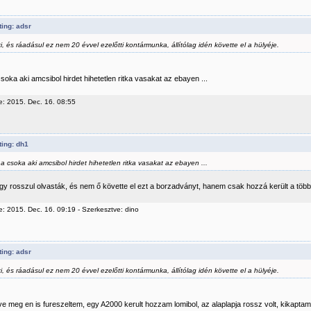
ing: adsr
i, és ráadásul ez nem 20 évvel ezelőtti kontármunka, állítólag idén követte el a hülyéje.
soka aki amcsibol hirdet hihetetlen ritka vasakat az ebayen ...
e: 2015. Dec. 16. 08:55
ing: dh1
 a csoka aki amcsibol hirdet hihetetlen ritka vasakat az ebayen ...
gy rosszul olvasták, és nem ő követte el ezt a borzadványt, hanem csak hozzá került a több
e: 2015. Dec. 16. 09:19 - Szerkesztve: dino
ing: adsr
i, és ráadásul ez nem 20 évvel ezelőtti kontármunka, állítólag idén követte el a hülyéje.
ve meg en is fureszeltem, egy A2000 kerult hozzam lomibol, az alaplapja rossz volt, kikaptam