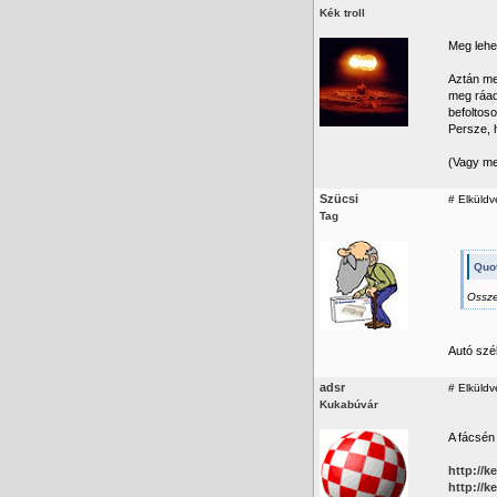
Kék troll
Meg lehe
Aztán meg
meg ráad
befoltoso
Persze, 
(Vagy me
Szücsi
#
Elküldv
Tag
Quot
Ossze
Autó szé
adsr
#
Elküldv
Kukabúvár
A fácsén
http://
http://