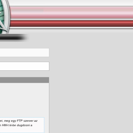
et, meg egy FTP szerver az
en HW-t ki-be dugdosni a