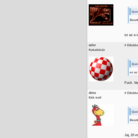
Quot
Baszk
ez az a c
adsr
#
Elküldv
Kukabúvár
Quot
ez az
Fuck. Va
dino
#
Elküldv
Kék troll
Quot
Baszk
Jaj, 20 e