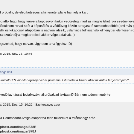
t próbálni, de elég kétséges a kimenete, pláne ha mély a karc.
 attól függ, hogy van-e a képcsövön külön védőréteg, mert az meg le lehet róla szedni (levern
ásul nem rohad szét a képcső és a védőüveg között a ragasztó sem soha többé (ami más p
dik és kikapcsolt állapotban is nagyon látszik, valamint a felhasználói élményt is jelentősen ro
ha ezután újra megkarcolod, akkor vége a dalnak. :)
gszokod, hogy ott van. Úgy sem arra figyelsz :D)
e: 2015. Nov. 23. 10:46
ing: dh1
karcolt CRT monitor kijezojet lehet polirozni? Eltuntetni a karcot akar az autok fenyszorojarol?
lvédő javítással foglalkozóknál próbáldad javíttatni? Bár nem tudom megéri-e.
e: 2015. Dec. 15. 10:22 - Szerkesztve: adsr
 a Commodore Amiga csoportba tette föl ezeket a fotókat egy srác:
kephost.com/image/S78E
kephost.com/image/S78J