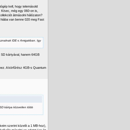
ógép kell, hogy telemásold
z K/sec, még egy 060-on is,
llekciót átmásolni hálózaton?
j, hiába van benne 020 meg Fast
asznalnak IDE-s Amigakban. Igy
GB SD kártyával, hanem 64GB
hez. A körfűrész 4GB-s Quantum
SD kártya közvetlen több
eim szerint közelít a 1 MB-hoz),