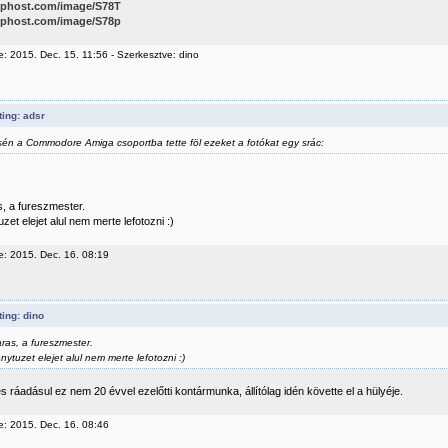
kephost.com/image/S78T
kephost.com/image/S78p
: 2015. Dec. 15. 11:56 - Szerkesztve: dino
ing: adsr
sén a Commodore Amiga csoportba tette föl ezeket a fotókat egy srác:
, a fureszmester.
tuzet elejet alul nem merte lefotozni :)
e: 2015. Dec. 16. 08:19
ing: dino
ras, a fureszmester.
enytuzet elejet alul nem merte lefotozni :)
s ráadásul ez nem 20 évvel ezelőtti kontármunka, állítólag idén követte el a hülyéje.
e: 2015. Dec. 16. 08:46