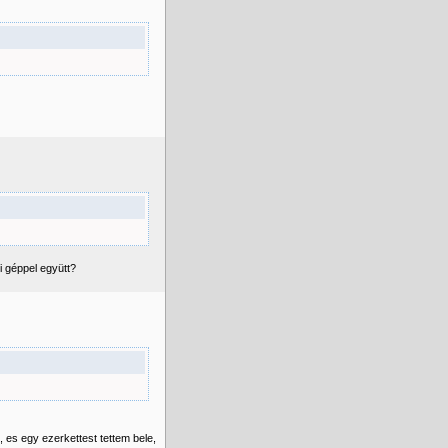
i géppel együtt?
, es egy ezerkettest tettem bele,