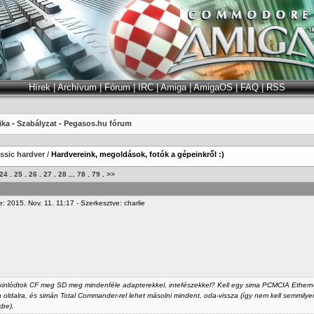
Hírek
|
Archívum
|
Fórum
|
IRC
|
Amiga
|
AmigaOS
|
FAQ
|
RSS
ika
-
Szabályzat
-
Pegasos.hu fórum
ssic hardver
/
Hardvereink, megoldások, fotók a gépeinkről :)
24
.
25
.
26
.
27
.
28
...
78
.
79
.
>>
: 2015. Nov. 11. 11:17 - Szerkesztve: charlie
 kinlódtok CF meg SD meg mindenféle adapterekkel, intefészekkel? Kell egy sima PCMCIA Ethern
 oldalra, és simán Total Commander-rel lehet másolni mindent, oda-vissza (így nem kell semmily
be).