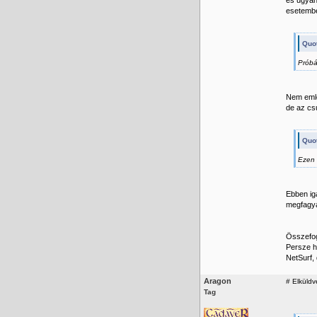
és ugyan
esetembe
Quot
Próbá
Nem emlék
de az cs
Quot
Ezen 
Ebben ig
megfagya
Összefog
Persze h
NetSurf,
Aragon
#
Elküldv
Tag