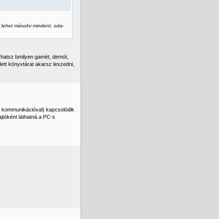
 lehet másolni mindent, oda-
zhatsz bmilyen gamét, demót,
ett könyvtárat akarsz leszedni,
I kommunikációval) kapcsolódik
jtóként láthatná a PC-s