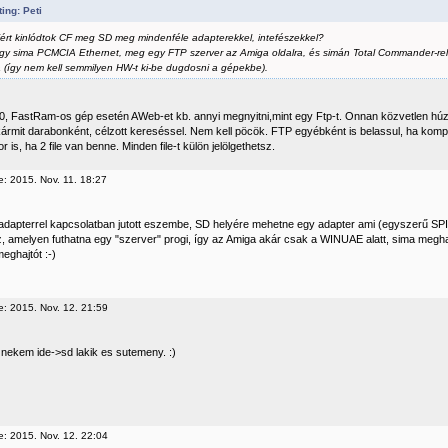
ing: Peti
miért kinlódtok CF meg SD meg mindenféle adapterekkel, intefészekkel?
egy sima PCMCIA Ethernet, meg egy FTP szerver az Amiga oldalra, és simán Total Commander-rel
a (így nem kell semmilyen HW-t ki-be dugdosni a gépekbe).
0, FastRam-os gép esetén AWeb-et kb. annyi megnyitni,mint egy Ftp-t. Onnan közvetlen hú
kármit darabonként, célzott kereséssel. Nem kell pöcök. FTP egyébként is belassul, ha kompl
 is, ha 2 file van benne. Minden file-t külön jelölgethetsz.
e: 2015. Nov. 11. 18:27
dapterrel kapcsolatban jutott eszembe, SD helyére mehetne egy adapter ami (egyszerű SP
, amelyen futhatna egy "szerver" progi, így az Amiga akár csak a WINUAE alatt, sima megha
eghajtót :-)
e: 2015. Nov. 12. 21:59
 nekem ide->sd lakik es sutemeny. :)
e: 2015. Nov. 12. 22:04