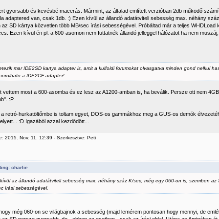
ert gyorsabb és kevésbé macerás. Mármint, az általad említett verzióban 2db működő számít
 Ha adaptered van, csak 1db. :) Ezen kívül az állandó adatátviteli sebesség max. néhány szá
az SD kártya közvetlen több MB/sec írási sebességével. Próbáltad már a teljes WHDLoad ko
es. Ezen kívül én pl. a 600-asomon nem futtatnék állandó jelleggel hálózatot ha nem muszá
letezik mar IDE2SD kartya adapter is, amit a kulfoldi forumokat olvasgatva minden gond nelkul h
orolhato a IDE2CF adapter!
yet vettem most a 600-asomba és ez lesz az A1200-amban is, ha beválik. Persze ott nem 4
b". :P
a retró-hurkatöltőmbe is toltam egyet, DOS-os gammákhoz meg a GUS-os demók élvezeté
helyett... :D Igazából azzal kezdődött...
: 2015. Nov. 11. 12:39 - Szerkesztve: Peti
ing: charlie
kívül az állandó adatátviteli sebesség max. néhány száz K/sec, még egy 060-on is, szemben az 
c írási sebességével.
 hogy még 060-on se világbajnok a sebesség (majd lemérem pontosan hogy mennyi, de emlék