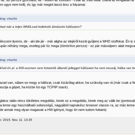
 az SD persze gyorsabb, de - ebben az esetben - csak az írási oldal. Utána az Amigában át k
n ugye nem kell), és így már megint lassú lesz a folyamat.
ing: charlie
ltad már a teljes WHDLoad kollekciót átmásolni hálózaton?
szem ilyenre, de - aki ide jár - már aligha az elejéről kezdi gyűjteni a WHD stuffokat. Én is 
upán néhány mega, esetleg pár tíz mega (tömörítve persze) - ez pár másodperc alatt megva
ing: charlie
kívül én pl. a 600-asomon nem futtatnék állandó jelleggel hálózatot ha nem muszáj, hiába van
azad van, nálam se megy a hálózat, csak kizárólag akkor, ha szükség van rá (már csak a W
sztja a gépet, ha közbe fut egy TCP/IP stack).
lalva: talán nincs tökéletes megoldás, kinek ez a megoldás, kinek meg az válik be (pontosa
a lenne egy használható sebességű, nagyjából naprakész browser classic-ra, az más lenne 
 de annak meg olyan magasak a HW igényei, hogy én nem tudom futtatni).
e: 2015. Nov. 11. 13:35