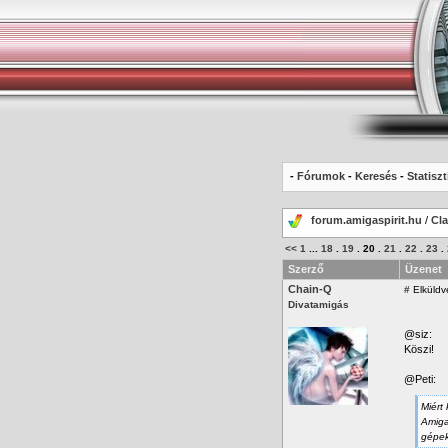
-
Fórumok
-
Keresés
-
Statiszt
forum.amigaspirit.hu
/
Cla
<<
1
...
18
.
19
.
20
.
21
.
22
.
23
.
Szerző
Üzenet
Chain-Q
#
Elküldve
Divatamigás
@siz:
Köszi!
@Peti:
Miért
Amiga
gépek