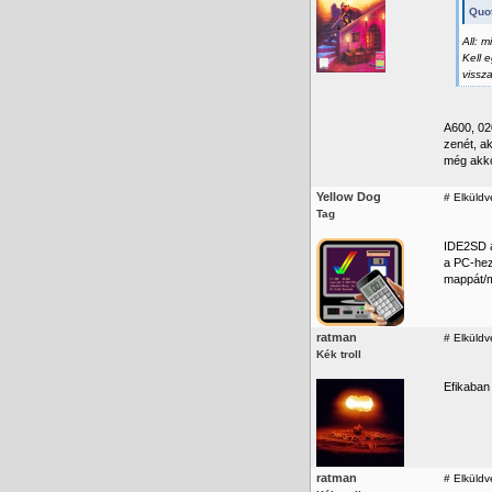
Quot
All: 
Kell 
vissz
A600, 02
zenét, a
még akkor
Yellow Dog
#
Elküldv
Tag
IDE2SD a
a PC-hez
mappát/m
ratman
#
Elküldv
Kék troll
Efikaban
ratman
#
Elküldv