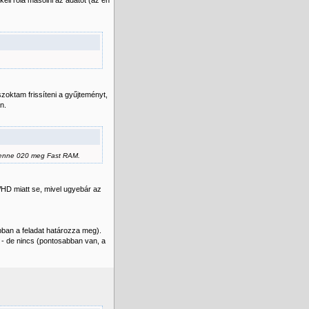
ell róla másolni az adatot (az én
szoktam frissíteni a gyűjteményt,
n.
 benne 020 meg Fast RAM.
HD miatt se, mivel ugyebár az
bban a feladat határozza meg).
- de nincs (pontosabban van, a