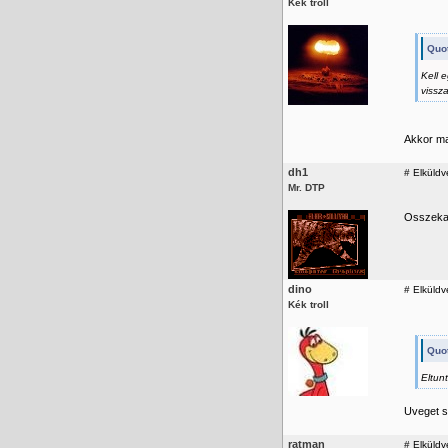
Kék troll
Quot
Kell 
vissz
Akkor ma
dh1
#
Elküldv
Mr. DTP
Osszekarc
dino
#
Elküldv
Kék troll
Quot
Eltun
Uveget s
ratman
#
Elküldv