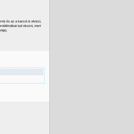
i) és az a karcot is elviszi,
roblémákat tud okozni, mert
ntja).