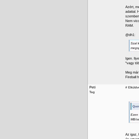
Azért, m
adattal.
szemben 
Nem vicc
RAM.
@dh1:
Szal 
megsp
Igen. Il
"vagy töb
Meg már 
Fireball 
Peti
#
Elküldve
Tag
Quot
Ezen 
MB/se
Az igaz,