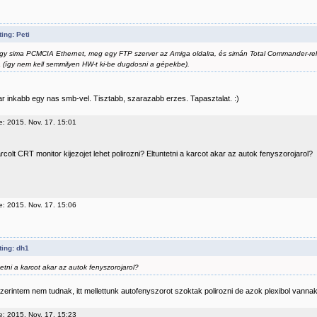
ing: Peti
egy sima PCMCIA Ethernet, meg egy FTP szerver az Amiga oldalra, és simán Total Commander-rel
a (így nem kell semmilyen HW-t ki-be dugdosni a gépekbe).
r inkabb egy nas smb-vel. Tisztabb, szarazabb erzes. Tapasztalat. :)
e: 2015. Nov. 17. 15:01
olt CRT monitor kijezojet lehet polirozni? Eltuntetni a karcot akar az autok fenyszorojarol?
e: 2015. Nov. 17. 15:06
ing: dh1
tetni a karcot akar az autok fenyszorojarol?
zerintem nem tudnak, itt mellettunk autofenyszorot szoktak polirozni de azok plexibol vannak
e: 2015. Nov. 17. 15:23