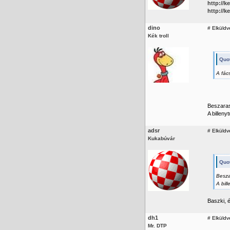
http://
http://
dino
#
Elküldve
Kék troll
Quot
A fác
Beszaras
A billeny
adsr
#
Elküldv
Kukabúvár
Quot
Besza
A bill
Baszki, é
dh1
#
Elküldv
Mr. DTP